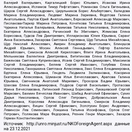
Валерий Валерьевич, Каргалицкий Борис Юльевич, Исакова Ирина
Александровна, Исламов Тимур Рифгатович, Романова Ольга Евгеньевна,
Щаров Сергей Алексадрович, Цирульников Борис Альбертович, Халидова
Марина Владимировна, Людевиг Марина Зариевна, Федотова Галина
Анатольевна, Паутов Юрий Анатольевич, Верховский Александр Маркович,
Пислакова-Паркер Марина Петровна, Кочеткова Татьяна Владимировна,
Чуркина Наталья Валерьевна, Акимова Татьяна Николаевна, Золотарева
Екатерина Александровна, Рачинский Ян Збигневич, Жемкова Елена
Борисовна, Гудков Лев Дмитриевич, Илларионова Юлия Юрьевна, Саранг
Анна Васильевна, Захарова Светлана Сергеевна, Щур Татьяна Михайловна,
Щур Николай Алексеевич, Аверин Владимир Анатольевич, Блинушов
Андрей Юрьевич, Мосин Алексей Геннадьевич, Гефтер Валентин
Михайлович, Симонов Алексей Кириллович, Флиге Ирина Анатольевна,
Мельникова Валентина Дмитриевна, Вититинова Елена Владимировна,
Баженова Светлана Куприяновна, Исаев Сергей Владимирович, Максимов
Сергей Владимирович, Беляев Сергей Иванович, Голубева Елена
Николаевна, Ганнушкина Светлана Алексеевна, Закс Елена Владимировна,
Буртина Елена Юрьевна, Гендель Людмила Залмановна, Кокорина
Екатерина Алексеевна, Шуманов Илья Вячеславович, Арапова Галина
Юрьевна, Свечников Анатолий Мариевич, Прохоров Вадим Юрьевич,
Шахова Елена Владимировна, Подузов Сергей Васильевич, Протасова
Ирина Вячеславовна, Литинский Леонид Борисович, Лукашевский Сергей
Маркович, Бахмин Вячеслав Иванович, Шабад Анатолий Ефимович, Сухих
Дарья Николаевна, Орлов Олег Петрович, Добровольская Анна
Дмитриевна, Королева Александра Евгеньевна, Смирнов Владимир
Александрович, Вицин Сергей Ефимович, Золотухин Борис Андреевич,
Левинсон Лев Семенович, Локшина Татьяна Иосифовна, Орлов Олег
Петрович, Полякова Мара Федоровна, Резник Генри Маркович, Захаров
Герман Константинович
Источник:
http://unro.minjust.ru/NKOForeignAgent.aspx
данные
на
23.12.2021