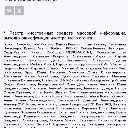
* Реестр иностранных средств массовой информации,
выполняющих функции иностранного агента:
Голос Америки, Idel.Реалии, Кавказ.Реалии, Крым.Реалии, Телеканал
Настоящее Время, Azatliq Radiosi, PCE/PC, Сибирь.Реалии, Фактограф,
Север.Реалии, Радио Свобода, MEDIUM-ORIENT, Пономарев Лев
Александрович, Савицкая Людмила Алексеевна, Маркелов Сергей
Евгеньевич, Камалягин Денис Николаевич, Апахончич Дарья
Александровна, Medusa Project, Первое антикоррупционное СМИ, VTimes.io,
Баданин Роман Сергеевич, Гликин Максим Александрович, Маняхин Петр
Борисович, Ярош Юлия Петровна, Чуракова Ольга Владимировна,
Железнова Мария Михайловна, Лукьянова Юлия Сергеевна, Маетная
Елизавета Витальевна, The Insider SIA, Рубин Михаил Аркадьевич, Гройсман
Софья Романовна, Рождественский Илья Дмитриевич, Апухтина Юлия
Владимировна, Постернак Алексей Евгеньевич, Телеканал Дождь, Петров
Степан Юрьевич, Istories fonds, Шмагун Олеся Валентиновна, Мароховская
Алеся Алексеевна, Долинина Ирина Николаевна, Шлейнов Роман Юрьевич,
Анин Роман Александрович, Великовский Дмитрий Александрович,
Альтаир 2021, Ромашки монолит, Главный редактор 2021, Вега 2021, Важные
иноагенты, Каткова Вероника Вячеславовна, Карезина Инна Павловна,
Кузьмина Людмила Гавриловна, Костылева Полина Владимировна, Лютов
Александр Иванович, Жилкин Владимир Владимирович, Жилинский
Владимир Александрович, Тихонов Михаил Сергеевич, Пискунов Сергей
Евгеньевич, Ковин Виталий Сергеевич, Кильтау Екатерина Викторовна,