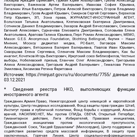
Любарев Аркадий Ефимович, Гурман Юрий Альбертович, Грезев Александр
Викторович, Важенков Артем Валерьевич, Иванова София Юрьевна,
Пигалкин Илья Валерьевич, Петров Алексей Викторович, Егоров Владимир
Владимирович, Гусев Андрей Юрьевич, Смирнов Сергей Сергеевич, Верзилов
Петр Юрьевич, ЗП, Зона права, ЖУРНАЛИСТ-ИНОСТРАННЫЙ АГЕНТ,
Вольтская Татьяна Анатольевна, Клепиковская Екатерина Дмитриевна,
Сотников Даниил Владимирович, Захаров Андрей Вячеславович, Симонов
Евгений Алексеевич, Сурначева Елизавета Дмитриевна, Соловьева Елена
Анатольевна, Арапова Галина Юрьевна, Перл Роман Александрович, МЕМО,
Mason G.E.S. Anonymous Foundation, Stichting Bellingcat, Якутия – Наше
Мнение, Москоу диджитал медиа, РС-Балт, Заговора Максим
Александрович, Ветошкина Валерия Валерьевна, Павлов Иван Юрьевич,
Скворцова Елена Сергеевна, Оленичев Максим Владимирович, Как бы
инагент, Кочетков Игорь Викторович, Иркутский союз библиофилов, Честные
выборы, Нобелевский призыв, Еланчик Олег Александрович, Григорьева
Алина Александровна, Григорьев Андрей Валерьевич , Гималова Регина
Эмилевна, Хисамова Регина Фаритовна
Источник:
https://minjust.gov.ru/ru/documents/7755/
данные на
03.12.2021
* Сведения реестра НКО, выполняющих функции
иностранного агента:
Гражданин.Армия.Право, Нижегородский центр немецкой и европейской
культуры, Центр гендерных исследований, Фонд защиты прав граждан Штаб,
Институт права и публичной политики, Фонд борьбы с коррупцией, Альянс
врачей, НАСИЛИЮ.НЕТ, Мы против СПИДа, СВЕЧА, Открытый Петербург,
Гуманитарное действие, Лига Избирателей, Правовая инициатива,
Гражданская инициатива против экологической преступности,
Гражданский Союз, "Хасдей Ерушалаим" (Милосердие), Центр поддержки и
содействия развитию средств массовой информации, В защиту прав
заключенных, Горячая Линия, Центр социально-информационных