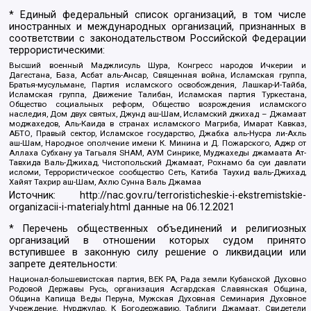
* Единый федеральный список организаций, в том числе
иностранных и международных организаций, признанных в
соответствии с законодательством Российской Федерации
террористическими:
Высший военный Маджлисуль Шура, Конгресс народов Ичкерии и
Дагестана, База, Асбат аль-Ансар, Священная война, Исламская группа,
Братья-мусульмане, Партия исламского освобождения, Лашкар-И-Тайба,
Исламская группа, Движение Талибан, Исламская партия Туркестана,
Общество социальных реформ, Общество возрождения исламского
наследия, Дом двух святых, Джунд аш-Шам, Исламский джихад – Джамаат
моджахедов, Аль-Каида в странах исламского Магриба, Имарат Кавказ,
АБТО, Правый сектор, Исламское государство, Джабха аль-Нусра ли-Ахль
аш-Шам, Народное ополчение имени К. Минина и Д. Пожарского, Аджр от
Аллаха Субхану уа Тагьаля SHAM, АУМ Синрике, Муджахеды джамаата Ат-
Тавхида Валь-Джихад, Чистопольский Джамаат, Рохнамо ба суи давлати
исломи, Террористическое сообщество Сеть, Катиба Таухид валь-Джихад,
Хайят Тахрир аш-Шам, Ахлю Сунна Валь Джамаа
Источник:
http://nac.gov.ru/terroristicheskie-i-ekstremistskie-
organizacii-i-materialy.html
данные на
06.12.2021
* Перечень общественных объединений и религиозных
организаций в отношении которых судом принято
вступившее в законную силу решение о ликвидации или
запрете деятельности:
Национал-большевистская партия, ВЕК РА, Рада земли Кубанской Духовно
Родовой Державы Русь, организация Асгардская Славянская Община,
Община Капища Веды Перуна, Мужская Духовная Семинария Духовное
Учреждение, Нурджулар, К Богодержавию, Таблиги Джамаат, Свидетели