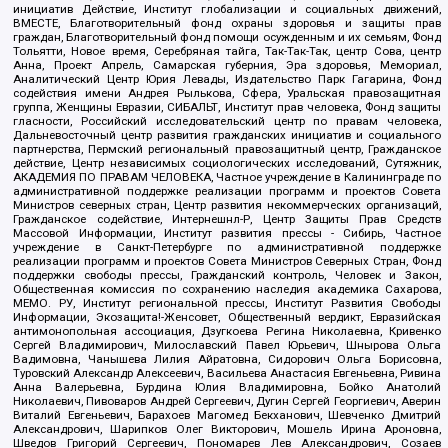
инициатив Действие, Институт глобализации и социальных движений,
ВМЕСТЕ, Благотворительный фонд охраны здоровья и защиты прав
граждан, Благотворительный фонд помощи осужденным и их семьям, Фонд
Тольятти, Новое время, Серебряная тайга, Так-Так-Так, центр Сова, центр
Анна, Проект Апрель, Самарская губерния, Эра здоровья, Мемориал,
Аналитический Центр Юрия Левады, Издательство Парк Гагарина, Фонд
содействия имени Андрея Рылькова, Сфера, Уральская правозащитная
группа, Женщины Евразии, СИБАЛЬТ, Институт прав человека, Фонд защиты
гласности, Российский исследовательский центр по правам человека,
Дальневосточный центр развития гражданских инициатив и социального
партнерства, Пермский региональный правозащитный центр, Гражданское
действие, Центр независимых социологических исследований, Сутяжник,
АКАДЕМИЯ ПО ПРАВАМ ЧЕЛОВЕКА, Частное учреждение в Калининграде по
административной поддержке реализации программ и проектов Совета
Министров северных стран, Центр развития некоммерческих организаций,
Гражданское содействие, Интернешнл-Р, Центр Защиты Прав Средств
Массовой Информации, Институт развития прессы - Сибирь, Частное
учреждение в Санкт-Петербурге по административной поддержке
реализации программ и проектов Совета Министров Северных Стран, Фонд
поддержки свободы прессы, Гражданский контроль, Человек и Закон,
Общественная комиссия по сохранению наследия академика Сахарова,
МЕМО. РУ, Институт региональной прессы, Институт Развития Свободы
Информации, Экозащита!-Женсовет, Общественный вердикт, Евразийская
антимонопольная ассоциация, Дзугкоева Регина Николаевна, Кривенко
Сергей Владимирович, Милославский Павел Юрьевич, Шнырова Ольга
Вадимовна, Чанышева Лилия Айратовна, Сидорович Ольга Борисовна,
Туровский Александр Алексеевич, Васильева Анастасия Евгеньевна, Ривина
Анна Валерьевна, Бурдина Юлия Владимировна, Бойко Анатолий
Николаевич, Пивоваров Андрей Сергеевич, Дугин Сергей Георгиевич, Аверин
Виталий Евгеньевич, Барахоев Магомед Бекханович, Шевченко Дмитрий
Александрович, Шарипков Олег Викторович, Мошель Ирина Ароновна,
Шведов Григорий Сергеевич, Пономарев Лев Александрович, Созаев