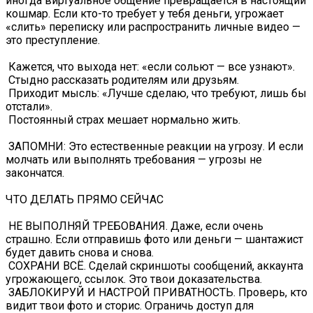
иногда виртуальное общение превращается в настоящий
кошмар. Если кто-то требует у тебя деньги, угрожает
«слить» переписку или распространить личные видео —
это преступление.
️ Кажется, что выхода нет: «если сольют — все узнают».
️ Стыдно рассказать родителям или друзьям.
️ Приходит мысль: «Лучше сделаю, что требуют, лишь бы
отстали».
️ Постоянный страх мешает нормально жить.
️ ЗАПОМНИ: Это естественные реакции на угрозу. И если
молчать или выполнять требования — угрозы не
закончатся.
ЧТО ДЕЛАТЬ ПРЯМО СЕЙЧАС
️ НЕ ВЫПОЛНЯЙ ТРЕБОВАНИЯ. Даже, если очень
страшно. Если отправишь фото или деньги — шантажист
будет давить снова и снова.
️ СОХРАНИ ВСЁ. Сделай скриншоты сообщений, аккаунта
угрожающего, ссылок. Это твои доказательства.
️ ЗАБЛОКИРУЙ И НАСТРОЙ ПРИВАТНОСТЬ. Проверь, кто
видит твои фото и сторис. Ограничь доступ для