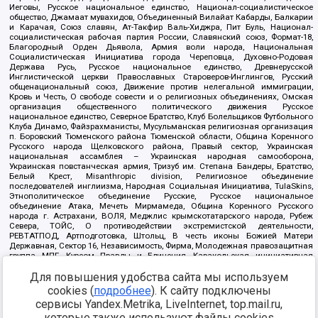
Иеговы, Русское национальное единство, Национал-социалистическое
общество, Джамаат мувахидов, Объединенный Вилайат Кабарды, Балкарии
и Карачая, Союз славян, Ат-Такфир Валь-Хиджра, Пит Буль, Национал-
социалистическая рабочая партия России, Славянский союз, Формат-18,
Благородный Орден Дьявола, Армия воли народа, Национальная
Социалистическая Инициатива города Череповца, Духовно-Родовая
Держава Русь, Русское национальное единство, Древнерусской
Инглистической церкви Православных Староверов-Инглингов, Русский
общенациональный союз, Движение против нелегальной иммиграции,
Кровь и Честь, О свободе совести и о религиозных объединениях, Омская
организация общественного политического движения Русское
национальное единство, Северное Братство, Клуб Болельщиков Футбольного
Клуба Динамо, Файзрахманисты, Мусульманская религиозная организация
п. Боровский Тюменского района Тюменской области, Община Коренного
Русского народа Щелковского района, Правый сектор, Украинская
национальная ассамблея – Украинская народная самооборона,
Украинская повстанческая армия, Тризуб им. Степана Бандеры, Братство,
Белый Крест, Misanthropic division, Религиозное объединение
последователей инглиизма, Народная Социальная Инициатива, TulaSkins,
Этнополитическое объединение Русские, Русское национальное
объединение Атака, Мечеть Мирмамеда, Община Коренного Русского
народа г. Астрахани, ВОЛЯ, Меджлис крымскотатарского народа, Рубеж
Севера, ТОЙС, О противодействии экстремистской деятельности,
РЕВТАТПОД, Артподготовка, Штольц, В честь иконы Божией Матери
Державная, Сектор 16, Независимость, Фирма, Молодежная правозащитная
группа МПГ, Курсом Правды и Единения, Каракольская инициативная
группа, Автоград Крю, Союз Славянских Сил Руси, Алля-Аят,
Для повышения удобства сайта мы используем
Благотворительный пансионат Ак Умут, Русская республика Русь,
Арестантское уголовное единство, Башкорт, Нация и свобода, W.H.С., Фалунь
cookies (
подробнее
). К сайту подключены
Дафа, Иртыш Ultras, Русский Патриотический клуб-Новокузнецк/РПК,
сервисы Yandex.Metrika, LiveInternet, top.mail.ru,
Сибирский державный союз, Фонд борьбы с коррупцией, Фонд защиты прав
граждан, Штабы Навального, Совет граждан СССР Прикубанского округа г.
которые также используют файлы cookies