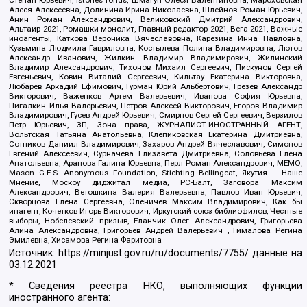
Алеся Алексеевна, Долинина Ирина Николаевна, Шлейнов Роман Юрьевич,
Анин Роман Александрович, Великовский Дмитрий Александрович,
Альтаир 2021, Ромашки монолит, Главный редактор 2021, Вега 2021, Важные
иноагенты, Каткова Вероника Вячеславовна, Карезина Инна Павловна,
Кузьмина Людмила Гавриловна, Костылева Полина Владимировна, Лютов
Александр Иванович, Жилкин Владимир Владимирович, Жилинский
Владимир Александрович, Тихонов Михаил Сергеевич, Пискунов Сергей
Евгеньевич, Ковин Виталий Сергеевич, Кильтау Екатерина Викторовна,
Любарев Аркадий Ефимович, Гурман Юрий Альбертович, Грезев Александр
Викторович, Важенков Артем Валерьевич, Иванова София Юрьевна,
Пигалкин Илья Валерьевич, Петров Алексей Викторович, Егоров Владимир
Владимирович, Гусев Андрей Юрьевич, Смирнов Сергей Сергеевич, Верзилов
Петр Юрьевич, ЗП, Зона права, ЖУРНАЛИСТ-ИНОСТРАННЫЙ АГЕНТ,
Вольтская Татьяна Анатольевна, Клепиковская Екатерина Дмитриевна,
Сотников Даниил Владимирович, Захаров Андрей Вячеславович, Симонов
Евгений Алексеевич, Сурначева Елизавета Дмитриевна, Соловьева Елена
Анатольевна, Арапова Галина Юрьевна, Перл Роман Александрович, МЕМО,
Mason G.E.S. Anonymous Foundation, Stichting Bellingcat, Якутия – Наше
Мнение, Москоу диджитал медиа, РС-Балт, Заговора Максим
Александрович, Ветошкина Валерия Валерьевна, Павлов Иван Юрьевич,
Скворцова Елена Сергеевна, Оленичев Максим Владимирович, Как бы
инагент, Кочетков Игорь Викторович, Иркутский союз библиофилов, Честные
выборы, Нобелевский призыв, Еланчик Олег Александрович, Григорьева
Алина Александровна, Григорьев Андрей Валерьевич , Гималова Регина
Эмилевна, Хисамова Регина Фаритовна
Источник:
https://minjust.gov.ru/ru/documents/7755/
данные на
03.12.2021
* Сведения реестра НКО, выполняющих функции
иностранного агента: