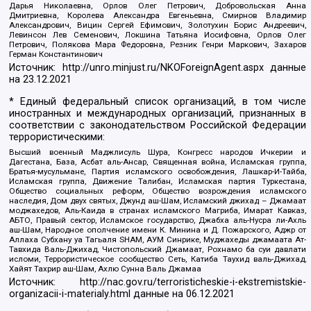
Дарья Николаевна, Орлов Олег Петрович, Добровольская Анна
Дмитриевна, Королева Александра Евгеньевна, Смирнов Владимир
Александрович, Вицин Сергей Ефимович, Золотухин Борис Андреевич,
Левинсон Лев Семенович, Локшина Татьяна Иосифовна, Орлов Олег
Петрович, Полякова Мара Федоровна, Резник Генри Маркович, Захаров
Герман Константинович
Источник:
http://unro.minjust.ru/NKOForeignAgent.aspx
данные
на
23.12.2021
* Единый федеральный список организаций, в том числе
иностранных и международных организаций, признанных в
соответствии с законодательством Российской Федерации
террористическими:
Высший военный Маджлисуль Шура, Конгресс народов Ичкерии и
Дагестана, База, Асбат аль-Ансар, Священная война, Исламская группа,
Братья-мусульмане, Партия исламского освобождения, Лашкар-И-Тайба,
Исламская группа, Движение Талибан, Исламская партия Туркестана,
Общество социальных реформ, Общество возрождения исламского
наследия, Дом двух святых, Джунд аш-Шам, Исламский джихад – Джамаат
моджахедов, Аль-Каида в странах исламского Магриба, Имарат Кавказ,
АБТО, Правый сектор, Исламское государство, Джабха аль-Нусра ли-Ахль
аш-Шам, Народное ополчение имени К. Минина и Д. Пожарского, Аджр от
Аллаха Субхану уа Тагьаля SHAM, АУМ Синрике, Муджахеды джамаата Ат-
Тавхида Валь-Джихад, Чистопольский Джамаат, Рохнамо ба суи давлати
исломи, Террористическое сообщество Сеть, Катиба Таухид валь-Джихад,
Хайят Тахрир аш-Шам, Ахлю Сунна Валь Джамаа
Источник:
http://nac.gov.ru/terroristicheskie-i-ekstremistskie-
organizacii-i-materialy.html
данные на
06.12.2021