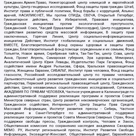
Гражданин.Армия.Право, Нижегородский центр немецкой и европейской
культуры, Центр гендерных исследований, Фонд защиты прав граждан Штаб,
Институт права и публичной политики, Фонд борьбы с коррупцией, Альянс
врачей, НАСИЛИЮ.НЕТ, Мы против СПИДа, СВЕЧА, Открытый Петербург,
Гуманитарное действие, Лига Избирателей, Правовая инициатива,
Гражданская инициатива против экологической преступности,
Гражданский Союз, "Хасдей Ерушалаим" (Милосердие), Центр поддержки и
содействия развитию средств массовой информации, В защиту прав
заключенных, Горячая Линия, Центр социально-информационных
инициатив Действие, Институт глобализации и социальных движений,
ВМЕСТЕ, Благотворительный фонд охраны здоровья и защиты прав
граждан, Благотворительный фонд помощи осужденным и их семьям, Фонд
Тольятти, Новое время, Серебряная тайга, Так-Так-Так, центр Сова, центр
Анна, Проект Апрель, Самарская губерния, Эра здоровья, Мемориал,
Аналитический Центр Юрия Левады, Издательство Парк Гагарина, Фонд
содействия имени Андрея Рылькова, Сфера, Уральская правозащитная
группа, Женщины Евразии, СИБАЛЬТ, Институт прав человека, Фонд защиты
гласности, Российский исследовательский центр по правам человека,
Дальневосточный центр развития гражданских инициатив и социального
партнерства, Пермский региональный правозащитный центр, Гражданское
действие, Центр независимых социологических исследований, Сутяжник,
АКАДЕМИЯ ПО ПРАВАМ ЧЕЛОВЕКА, Частное учреждение в Калининграде по
административной поддержке реализации программ и проектов Совета
Министров северных стран, Центр развития некоммерческих организаций,
Гражданское содействие, Интернешнл-Р, Центр Защиты Прав Средств
Массовой Информации, Институт развития прессы - Сибирь, Частное
учреждение в Санкт-Петербурге по административной поддержке
реализации программ и проектов Совета Министров Северных Стран, Фонд
поддержки свободы прессы, Гражданский контроль, Человек и Закон,
Общественная комиссия по сохранению наследия академика Сахарова,
МЕМО. РУ, Институт региональной прессы, Институт Развития Свободы
Информации, Экозащита!-Женсовет, Общественный вердикт, Евразийская