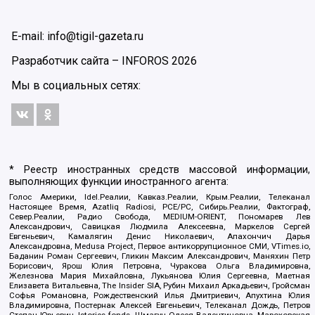
E-mail: info@tigil-gazeta.ru
Разработчик сайта –
INFOROS
2026
Мы в социальных сетях:
* Реестр иностранных средств массовой информации,
выполняющих функции иностранного агента:
Голос Америки, Idel.Реалии, Кавказ.Реалии, Крым.Реалии, Телеканал
Настоящее Время, Azatliq Radiosi, PCE/PC, Сибирь.Реалии, Фактограф,
Север.Реалии, Радио Свобода, MEDIUM-ORIENT, Пономарев Лев
Александрович, Савицкая Людмила Алексеевна, Маркелов Сергей
Евгеньевич, Камалягин Денис Николаевич, Апахончич Дарья
Александровна, Medusa Project, Первое антикоррупционное СМИ, VTimes.io,
Баданин Роман Сергеевич, Гликин Максим Александрович, Маняхин Петр
Борисович, Ярош Юлия Петровна, Чуракова Ольга Владимировна,
Железнова Мария Михайловна, Лукьянова Юлия Сергеевна, Маетная
Елизавета Витальевна, The Insider SIA, Рубин Михаил Аркадьевич, Гройсман
Софья Романовна, Рождественский Илья Дмитриевич, Апухтина Юлия
Владимировна, Постернак Алексей Евгеньевич, Телеканал Дождь, Петров
Степан Юрьевич, Istories fonds, Шмагун Олеся Валентиновна, Мароховская