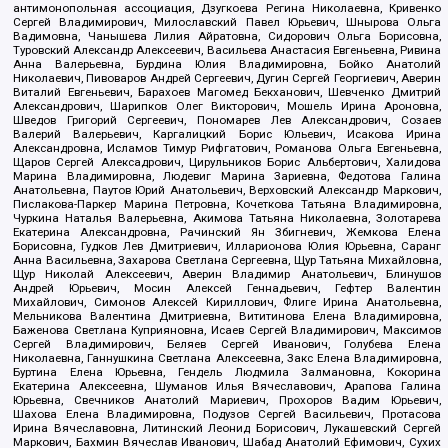
антимонопольная ассоциация, Дзугкоева Регина Николаевна, Кривенко
Сергей Владимирович, Милославский Павел Юрьевич, Шнырова Ольга
Вадимовна, Чанышева Лилия Айратовна, Сидорович Ольга Борисовна,
Туровский Александр Алексеевич, Васильева Анастасия Евгеньевна, Ривина
Анна Валерьевна, Бурдина Юлия Владимировна, Бойко Анатолий
Николаевич, Пивоваров Андрей Сергеевич, Дугин Сергей Георгиевич, Аверин
Виталий Евгеньевич, Барахоев Магомед Бекханович, Шевченко Дмитрий
Александрович, Шарипков Олег Викторович, Мошель Ирина Ароновна,
Шведов Григорий Сергеевич, Пономарев Лев Александрович, Созаев
Валерий Валерьевич, Каргалицкий Борис Юльевич, Исакова Ирина
Александровна, Исламов Тимур Рифгатович, Романова Ольга Евгеньевна,
Щаров Сергей Алексадрович, Цирульников Борис Альбертович, Халидова
Марина Владимировна, Людевиг Марина Зариевна, Федотова Галина
Анатольевна, Паутов Юрий Анатольевич, Верховский Александр Маркович,
Пислакова-Паркер Марина Петровна, Кочеткова Татьяна Владимировна,
Чуркина Наталья Валерьевна, Акимова Татьяна Николаевна, Золотарева
Екатерина Александровна, Рачинский Ян Збигневич, Жемкова Елена
Борисовна, Гудков Лев Дмитриевич, Илларионова Юлия Юрьевна, Саранг
Анна Васильевна, Захарова Светлана Сергеевна, Щур Татьяна Михайловна,
Щур Николай Алексеевич, Аверин Владимир Анатольевич, Блинушов
Андрей Юрьевич, Мосин Алексей Геннадьевич, Гефтер Валентин
Михайлович, Симонов Алексей Кириллович, Флиге Ирина Анатольевна,
Мельникова Валентина Дмитриевна, Вититинова Елена Владимировна,
Баженова Светлана Куприяновна, Исаев Сергей Владимирович, Максимов
Сергей Владимирович, Беляев Сергей Иванович, Голубева Елена
Николаевна, Ганнушкина Светлана Алексеевна, Закс Елена Владимировна,
Буртина Елена Юрьевна, Гендель Людмила Залмановна, Кокорина
Екатерина Алексеевна, Шуманов Илья Вячеславович, Арапова Галина
Юрьевна, Свечников Анатолий Мариевич, Прохоров Вадим Юрьевич,
Шахова Елена Владимировна, Подузов Сергей Васильевич, Протасова
Ирина Вячеславовна, Литинский Леонид Борисович, Лукашевский Сергей
Маркович, Бахмин Вячеслав Иванович, Шабад Анатолий Ефимович, Сухих