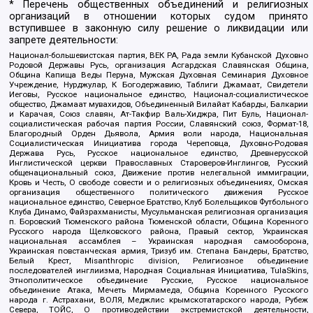
* Перечень общественных объединений и религиозных
организаций в отношении которых судом принято
вступившее в законную силу решение о ликвидации или
запрете деятельности:
Национал-большевистская партия, ВЕК РА, Рада земли Кубанской Духовно
Родовой Державы Русь, организация Асгардская Славянская Община,
Община Капища Веды Перуна, Мужская Духовная Семинария Духовное
Учреждение, Нурджулар, К Богодержавию, Таблиги Джамаат, Свидетели
Иеговы, Русское национальное единство, Национал-социалистическое
общество, Джамаат мувахидов, Объединенный Вилайат Кабарды, Балкарии
и Карачая, Союз славян, Ат-Такфир Валь-Хиджра, Пит Буль, Национал-
социалистическая рабочая партия России, Славянский союз, Формат-18,
Благородный Орден Дьявола, Армия воли народа, Национальная
Социалистическая Инициатива города Череповца, Духовно-Родовая
Держава Русь, Русское национальное единство, Древнерусской
Инглистической церкви Православных Староверов-Инглингов, Русский
общенациональный союз, Движение против нелегальной иммиграции,
Кровь и Честь, О свободе совести и о религиозных объединениях, Омская
организация общественного политического движения Русское
национальное единство, Северное Братство, Клуб Болельщиков Футбольного
Клуба Динамо, Файзрахманисты, Мусульманская религиозная организация
п. Боровский Тюменского района Тюменской области, Община Коренного
Русского народа Щелковского района, Правый сектор, Украинская
национальная ассамблея – Украинская народная самооборона,
Украинская повстанческая армия, Тризуб им. Степана Бандеры, Братство,
Белый Крест, Misanthropic division, Религиозное объединение
последователей инглиизма, Народная Социальная Инициатива, TulaSkins,
Этнополитическое объединение Русские, Русское национальное
объединение Атака, Мечеть Мирмамеда, Община Коренного Русского
народа г. Астрахани, ВОЛЯ, Меджлис крымскотатарского народа, Рубеж
Севера, ТОЙС, О противодействии экстремистской деятельности,