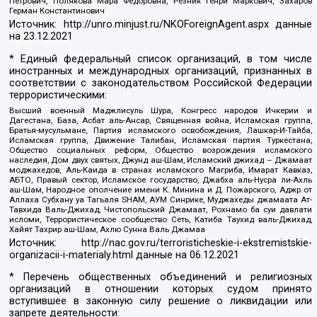
Петрович, Полякова Мара Федоровна, Резник Генри Маркович, Захаров
Герман Константинович
Источник:
http://unro.minjust.ru/NKOForeignAgent.aspx
данные
на
23.12.2021
* Единый федеральный список организаций, в том числе
иностранных и международных организаций, признанных в
соответствии с законодательством Российской Федерации
террористическими:
Высший военный Маджлисуль Шура, Конгресс народов Ичкерии и
Дагестана, База, Асбат аль-Ансар, Священная война, Исламская группа,
Братья-мусульмане, Партия исламского освобождения, Лашкар-И-Тайба,
Исламская группа, Движение Талибан, Исламская партия Туркестана,
Общество социальных реформ, Общество возрождения исламского
наследия, Дом двух святых, Джунд аш-Шам, Исламский джихад – Джамаат
моджахедов, Аль-Каида в странах исламского Магриба, Имарат Кавказ,
АБТО, Правый сектор, Исламское государство, Джабха аль-Нусра ли-Ахль
аш-Шам, Народное ополчение имени К. Минина и Д. Пожарского, Аджр от
Аллаха Субхану уа Тагьаля SHAM, АУМ Синрике, Муджахеды джамаата Ат-
Тавхида Валь-Джихад, Чистопольский Джамаат, Рохнамо ба суи давлати
исломи, Террористическое сообщество Сеть, Катиба Таухид валь-Джихад,
Хайят Тахрир аш-Шам, Ахлю Сунна Валь Джамаа
Источник:
http://nac.gov.ru/terroristicheskie-i-ekstremistskie-
organizacii-i-materialy.html
данные на
06.12.2021
* Перечень общественных объединений и религиозных
организаций в отношении которых судом принято
вступившее в законную силу решение о ликвидации или
запрете деятельности: