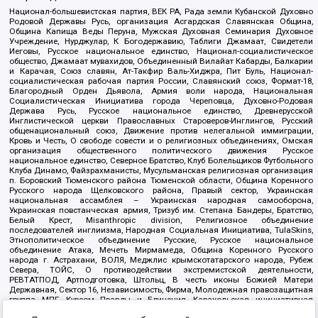
Национал-большевистская партия, ВЕК РА, Рада земли Кубанской Духовно
Родовой Державы Русь, организация Асгардская Славянская Община,
Община Капища Веды Перуна, Мужская Духовная Семинария Духовное
Учреждение, Нурджулар, К Богодержавию, Таблиги Джамаат, Свидетели
Иеговы, Русское национальное единство, Национал-социалистическое
общество, Джамаат мувахидов, Объединенный Вилайат Кабарды, Балкарии
и Карачая, Союз славян, Ат-Такфир Валь-Хиджра, Пит Буль, Национал-
социалистическая рабочая партия России, Славянский союз, Формат-18,
Благородный Орден Дьявола, Армия воли народа, Национальная
Социалистическая Инициатива города Череповца, Духовно-Родовая
Держава Русь, Русское национальное единство, Древнерусской
Инглистической церкви Православных Староверов-Инглингов, Русский
общенациональный союз, Движение против нелегальной иммиграции,
Кровь и Честь, О свободе совести и о религиозных объединениях, Омская
организация общественного политического движения Русское
национальное единство, Северное Братство, Клуб Болельщиков Футбольного
Клуба Динамо, Файзрахманисты, Мусульманская религиозная организация
п. Боровский Тюменского района Тюменской области, Община Коренного
Русского народа Щелковского района, Правый сектор, Украинская
национальная ассамблея – Украинская народная самооборона,
Украинская повстанческая армия, Тризуб им. Степана Бандеры, Братство,
Белый Крест, Misanthropic division, Религиозное объединение
последователей инглиизма, Народная Социальная Инициатива, TulaSkins,
Этнополитическое объединение Русские, Русское национальное
объединение Атака, Мечеть Мирмамеда, Община Коренного Русского
народа г. Астрахани, ВОЛЯ, Меджлис крымскотатарского народа, Рубеж
Севера, ТОЙС, О противодействии экстремистской деятельности,
РЕВТАТПОД, Артподготовка, Штольц, В честь иконы Божией Матери
Державная, Сектор 16, Независимость, Фирма, Молодежная правозащитная
группа МПГ, Курсом Правды и Единения, Каракольская инициативная
группа, Автоград Крю, Союз Славянских Сил Руси, Алля-Аят,