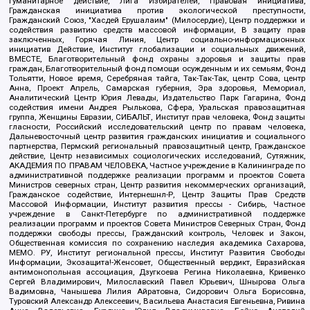
Гуманитарное действие, Лига Избирателей, Правовая инициатива,
Гражданская инициатива против экологической преступности,
Гражданский Союз, "Хасдей Ерушалаим" (Милосердие), Центр поддержки и
содействия развитию средств массовой информации, В защиту прав
заключенных, Горячая Линия, Центр социально-информационных
инициатив Действие, Институт глобализации и социальных движений,
ВМЕСТЕ, Благотворительный фонд охраны здоровья и защиты прав
граждан, Благотворительный фонд помощи осужденным и их семьям, Фонд
Тольятти, Новое время, Серебряная тайга, Так-Так-Так, центр Сова, центр
Анна, Проект Апрель, Самарская губерния, Эра здоровья, Мемориал,
Аналитический Центр Юрия Левады, Издательство Парк Гагарина, Фонд
содействия имени Андрея Рылькова, Сфера, Уральская правозащитная
группа, Женщины Евразии, СИБАЛЬТ, Институт прав человека, Фонд защиты
гласности, Российский исследовательский центр по правам человека,
Дальневосточный центр развития гражданских инициатив и социального
партнерства, Пермский региональный правозащитный центр, Гражданское
действие, Центр независимых социологических исследований, Сутяжник,
АКАДЕМИЯ ПО ПРАВАМ ЧЕЛОВЕКА, Частное учреждение в Калининграде по
административной поддержке реализации программ и проектов Совета
Министров северных стран, Центр развития некоммерческих организаций,
Гражданское содействие, Интернешнл-Р, Центр Защиты Прав Средств
Массовой Информации, Институт развития прессы - Сибирь, Частное
учреждение в Санкт-Петербурге по административной поддержке
реализации программ и проектов Совета Министров Северных Стран, Фонд
поддержки свободы прессы, Гражданский контроль, Человек и Закон,
Общественная комиссия по сохранению наследия академика Сахарова,
МЕМО. РУ, Институт региональной прессы, Институт Развития Свободы
Информации, Экозащита!-Женсовет, Общественный вердикт, Евразийская
антимонопольная ассоциация, Дзугкоева Регина Николаевна, Кривенко
Сергей Владимирович, Милославский Павел Юрьевич, Шнырова Ольга
Вадимовна, Чанышева Лилия Айратовна, Сидорович Ольга Борисовна,
Туровский Александр Алексеевич, Васильева Анастасия Евгеньевна, Ривина