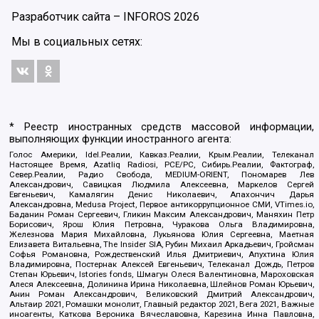
Разработчик сайта –
INFOROS
2026
Мы в социальных сетях:
* Реестр иностранных средств массовой информации,
выполняющих функции иностранного агента:
Голос Америки, Idel.Реалии, Кавказ.Реалии, Крым.Реалии, Телеканал
Настоящее Время, Azatliq Radiosi, PCE/PC, Сибирь.Реалии, Фактограф,
Север.Реалии, Радио Свобода, MEDIUM-ORIENT, Пономарев Лев
Александрович, Савицкая Людмила Алексеевна, Маркелов Сергей
Евгеньевич, Камалягин Денис Николаевич, Апахончич Дарья
Александровна, Medusa Project, Первое антикоррупционное СМИ, VTimes.io,
Баданин Роман Сергеевич, Гликин Максим Александрович, Маняхин Петр
Борисович, Ярош Юлия Петровна, Чуракова Ольга Владимировна,
Железнова Мария Михайловна, Лукьянова Юлия Сергеевна, Маетная
Елизавета Витальевна, The Insider SIA, Рубин Михаил Аркадьевич, Гройсман
Софья Романовна, Рождественский Илья Дмитриевич, Апухтина Юлия
Владимировна, Постернак Алексей Евгеньевич, Телеканал Дождь, Петров
Степан Юрьевич, Istories fonds, Шмагун Олеся Валентиновна, Мароховская
Алеся Алексеевна, Долинина Ирина Николаевна, Шлейнов Роман Юрьевич,
Анин Роман Александрович, Великовский Дмитрий Александрович,
Альтаир 2021, Ромашки монолит, Главный редактор 2021, Вега 2021, Важные
иноагенты, Каткова Вероника Вячеславовна, Карезина Инна Павловна,