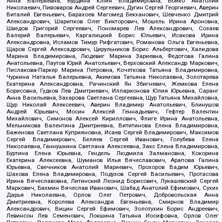
Анна Валерьевна, Бурдина Юлия Владимировна, Бойко Анатолий
Николаевич, Пивоваров Андрей Сергеевич, Дугин Сергей Георгиевич, Аверин
Виталий Евгеньевич, Барахоев Магомед Бекханович, Шевченко Дмитрий
Александрович, Шарипков Олег Викторович, Мошель Ирина Ароновна,
Шведов Григорий Сергеевич, Пономарев Лев Александрович, Созаев
Валерий Валерьевич, Каргалицкий Борис Юльевич, Исакова Ирина
Александровна, Исламов Тимур Рифгатович, Романова Ольга Евгеньевна,
Щаров Сергей Алексадрович, Цирульников Борис Альбертович, Халидова
Марина Владимировна, Людевиг Марина Зариевна, Федотова Галина
Анатольевна, Паутов Юрий Анатольевич, Верховский Александр Маркович,
Пислакова-Паркер Марина Петровна, Кочеткова Татьяна Владимировна,
Чуркина Наталья Валерьевна, Акимова Татьяна Николаевна, Золотарева
Екатерина Александровна, Рачинский Ян Збигневич, Жемкова Елена
Борисовна, Гудков Лев Дмитриевич, Илларионова Юлия Юрьевна, Саранг
Анна Васильевна, Захарова Светлана Сергеевна, Щур Татьяна Михайловна,
Щур Николай Алексеевич, Аверин Владимир Анатольевич, Блинушов
Андрей Юрьевич, Мосин Алексей Геннадьевич, Гефтер Валентин
Михайлович, Симонов Алексей Кириллович, Флиге Ирина Анатольевна,
Мельникова Валентина Дмитриевна, Вититинова Елена Владимировна,
Баженова Светлана Куприяновна, Исаев Сергей Владимирович, Максимов
Сергей Владимирович, Беляев Сергей Иванович, Голубева Елена
Николаевна, Ганнушкина Светлана Алексеевна, Закс Елена Владимировна,
Буртина Елена Юрьевна, Гендель Людмила Залмановна, Кокорина
Екатерина Алексеевна, Шуманов Илья Вячеславович, Арапова Галина
Юрьевна, Свечников Анатолий Мариевич, Прохоров Вадим Юрьевич,
Шахова Елена Владимировна, Подузов Сергей Васильевич, Протасова
Ирина Вячеславовна, Литинский Леонид Борисович, Лукашевский Сергей
Маркович, Бахмин Вячеслав Иванович, Шабад Анатолий Ефимович, Сухих
Дарья Николаевна, Орлов Олег Петрович, Добровольская Анна
Дмитриевна, Королева Александра Евгеньевна, Смирнов Владимир
Александрович, Вицин Сергей Ефимович, Золотухин Борис Андреевич,
Левинсон Лев Семенович, Локшина Татьяна Иосифовна, Орлов Олег