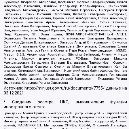
Кузьмина Людмила Гавриловна, Костылева Полина Владимировна, Лютов
Александр Иванович, Жилкин Владимир Владимирович, Жилинский
Владимир Александрович, Тихонов Михаил Сергеевич, Пискунов Сергей
Евгеньевич, Ковин Виталий Сергеевич, Кильтау Екатерина Викторовна,
Любарев Аркадий Ефимович, Гурман Юрий Альбертович, Грезев Александр
Викторович, Важенков Артем Валерьевич, Иванова София Юрьевна,
Пигалкин Илья Валерьевич, Петров Алексей Викторович, Егоров Владимир
Владимирович, Гусев Андрей Юрьевич, Смирнов Сергей Сергеевич, Верзилов
Петр Юрьевич, ЗП, Зона права, ЖУРНАЛИСТ-ИНОСТРАННЫЙ АГЕНТ,
Вольтская Татьяна Анатольевна, Клепиковская Екатерина Дмитриевна,
Сотников Даниил Владимирович, Захаров Андрей Вячеславович, Симонов
Евгений Алексеевич, Сурначева Елизавета Дмитриевна, Соловьева Елена
Анатольевна, Арапова Галина Юрьевна, Перл Роман Александрович, МЕМО,
Mason G.E.S. Anonymous Foundation, Stichting Bellingcat, Якутия – Наше
Мнение, Москоу диджитал медиа, РС-Балт, Заговора Максим
Александрович, Ветошкина Валерия Валерьевна, Павлов Иван Юрьевич,
Скворцова Елена Сергеевна, Оленичев Максим Владимирович, Как бы
инагент, Кочетков Игорь Викторович, Иркутский союз библиофилов, Честные
выборы, Нобелевский призыв, Еланчик Олег Александрович, Григорьева
Алина Александровна, Григорьев Андрей Валерьевич , Гималова Регина
Эмилевна, Хисамова Регина Фаритовна
Источник:
https://minjust.gov.ru/ru/documents/7755/
данные на
03.12.2021
* Сведения реестра НКО, выполняющих функции
иностранного агента:
Гражданин.Армия.Право, Нижегородский центр немецкой и европейской
культуры, Центр гендерных исследований, Фонд защиты прав граждан Штаб,
Институт права и публичной политики, Фонд борьбы с коррупцией, Альянс
врачей, НАСИЛИЮ.НЕТ, Мы против СПИДа, СВЕЧА, Открытый Петербург,