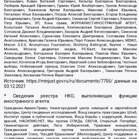
Евгеньевич, Ковин Виталий Сергеевич, Кильтау Екатерина Викторовна,
Любарев Аркадий Ефимович, Гурман Юрий Альбертович, Грезев Александр
Викторович, Важенков Артем Валерьевич, Иванова София Юрьевна,
Пигалкин Илья Валерьевич, Петров Алексей Викторович, Егоров Владимир
Владимирович, Гусев Андрей Юрьевич, Смирнов Сергей Сергеевич, Верзилов
Петр Юрьевич, ЗП, Зона права, ЖУРНАЛИСТ-ИНОСТРАННЫЙ АГЕНТ,
Вольтская Татьяна Анатольевна, Клепиковская Екатерина Дмитриевна,
Сотников Даниил Владимирович, Захаров Андрей Вячеславович, Симонов
Евгений Алексеевич, Сурначева Елизавета Дмитриевна, Соловьева Елена
Анатольевна, Арапова Галина Юрьевна, Перл Роман Александрович, МЕМО,
Mason G.E.S. Anonymous Foundation, Stichting Bellingcat, Якутия – Наше
Мнение, Москоу диджитал медиа, РС-Балт, Заговора Максим
Александрович, Ветошкина Валерия Валерьевна, Павлов Иван Юрьевич,
Скворцова Елена Сергеевна, Оленичев Максим Владимирович, Как бы
инагент, Кочетков Игорь Викторович, Иркутский союз библиофилов, Честные
выборы, Нобелевский призыв, Еланчик Олег Александрович, Григорьева
Алина Александровна, Григорьев Андрей Валерьевич , Гималова Регина
Эмилевна, Хисамова Регина Фаритовна
Источник:
https://minjust.gov.ru/ru/documents/7755/
данные на
03.12.2021
* Сведения реестра НКО, выполняющих функции
иностранного агента:
Гражданин.Армия.Право, Нижегородский центр немецкой и европейской
культуры, Центр гендерных исследований, Фонд защиты прав граждан Штаб,
Институт права и публичной политики, Фонд борьбы с коррупцией, Альянс
врачей, НАСИЛИЮ.НЕТ, Мы против СПИДа, СВЕЧА, Открытый Петербург,
Гуманитарное действие, Лига Избирателей, Правовая инициатива,
Гражданская инициатива против экологической преступности,
Гражданский Союз, "Хасдей Ерушалаим" (Милосердие), Центр поддержки и
содействия развитию средств массовой информации, В защиту прав