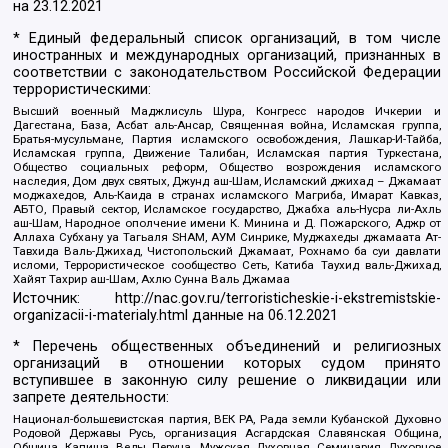
на
23.12.2021
* Единый федеральный список организаций, в том числе
иностранных и международных организаций, признанных в
соответствии с законодательством Российской Федерации
террористическими:
Высший военный Маджлисуль Шура, Конгресс народов Ичкерии и
Дагестана, База, Асбат аль-Ансар, Священная война, Исламская группа,
Братья-мусульмане, Партия исламского освобождения, Лашкар-И-Тайба,
Исламская группа, Движение Талибан, Исламская партия Туркестана,
Общество социальных реформ, Общество возрождения исламского
наследия, Дом двух святых, Джунд аш-Шам, Исламский джихад – Джамаат
моджахедов, Аль-Каида в странах исламского Магриба, Имарат Кавказ,
АБТО, Правый сектор, Исламское государство, Джабха аль-Нусра ли-Ахль
аш-Шам, Народное ополчение имени К. Минина и Д. Пожарского, Аджр от
Аллаха Субхану уа Тагьаля SHAM, АУМ Синрике, Муджахеды джамаата Ат-
Тавхида Валь-Джихад, Чистопольский Джамаат, Рохнамо ба суи давлати
исломи, Террористическое сообщество Сеть, Катиба Таухид валь-Джихад,
Хайят Тахрир аш-Шам, Ахлю Сунна Валь Джамаа
Источник:
http://nac.gov.ru/terroristicheskie-i-ekstremistskie-
organizacii-i-materialy.html
данные на
06.12.2021
* Перечень общественных объединений и религиозных
организаций в отношении которых судом принято
вступившее в законную силу решение о ликвидации или
запрете деятельности:
Национал-большевистская партия, ВЕК РА, Рада земли Кубанской Духовно
Родовой Державы Русь, организация Асгардская Славянская Община,
Община Капища Веды Перуна, Мужская Духовная Семинария Духовное