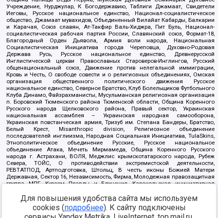
Учреждение, Нурджулар, К Богодержавию, Таблиги Джамаат, Свидетели
Иеговы, Русское национальное единство, Национал-социалистическое
общество, Джамаат мувахидов, Объединенный Вилайат Кабарды, Балкарии
и Карачая, Союз славян, Ат-Такфир Валь-Хиджра, Пит Буль, Национал-
социалистическая рабочая партия России, Славянский союз, Формат-18,
Благородный Орден Дьявола, Армия воли народа, Национальная
Социалистическая Инициатива города Череповца, Духовно-Родовая
Держава Русь, Русское национальное единство, Древнерусской
Инглистической церкви Православных Староверов-Инглингов, Русский
общенациональный союз, Движение против нелегальной иммиграции,
Кровь и Честь, О свободе совести и о религиозных объединениях, Омская
организация общественного политического движения Русское
национальное единство, Северное Братство, Клуб Болельщиков Футбольного
Клуба Динамо, Файзрахманисты, Мусульманская религиозная организация
п. Боровский Тюменского района Тюменской области, Община Коренного
Русского народа Щелковского района, Правый сектор, Украинская
национальная ассамблея – Украинская народная самооборона,
Украинская повстанческая армия, Тризуб им. Степана Бандеры, Братство,
Белый Крест, Misanthropic division, Религиозное объединение
последователей инглиизма, Народная Социальная Инициатива, TulaSkins,
Этнополитическое объединение Русские, Русское национальное
объединение Атака, Мечеть Мирмамеда, Община Коренного Русского
народа г. Астрахани, ВОЛЯ, Меджлис крымскотатарского народа, Рубеж
Севера, ТОЙС, О противодействии экстремистской деятельности,
РЕВТАТПОД, Артподготовка, Штольц, В честь иконы Божией Матери
Державная, Сектор 16, Независимость, Фирма, Молодежная правозащитная
группа МПГ, Курсом Правды и Единения, Каракольская инициативная
группа, Автоград Крю, Союз Славянских Сил Руси, Алля-Аят,
Для повышения удобства сайта мы используем
Благотворительный пансионат Ак Умут, Русская республика Русь,
Арестантское уголовное единство, Башкорт, Нация и свобода, W.H.С., Фалунь
cookies (
подробнее
). К сайту подключены
Дафа, Иртыш Ultras, Русский Патриотический клуб-Новокузнецк/РПК,
сервисы Yandex.Metrika, LiveInternet, top.mail.ru,
Сибирский державный союз, Фонд борьбы с коррупцией, Фонд защиты прав