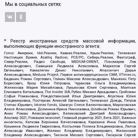
Мы в социальных сетях:
* Реестр иностранных средств массовой информации,
выполняющих функции иностранного агента:
Голос Америки, Idel.Реалии, Кавказ.Реалии, Крым.Реалии, Телеканал
Настоящее Время, Azatliq Radiosi, PCE/PC, Сибирь.Реалии, Фактограф,
Север.Реалии, Радио Свобода, MEDIUM-ORIENT, Пономарев Лев
Александрович, Савицкая Людмила Алексеевна, Маркелов Сергей
Евгеньевич, Камалягин Денис Николаевич, Апахончич Дарья
Александровна, Medusa Project, Первое антикоррупционное СМИ, VTimes.io,
Баданин Роман Сергеевич, Гликин Максим Александрович, Маняхин Петр
Борисович, Ярош Юлия Петровна, Чуракова Ольга Владимировна,
Железнова Мария Михайловна, Лукьянова Юлия Сергеевна, Маетная
Елизавета Витальевна, The Insider SIA, Рубин Михаил Аркадьевич, Гройсман
Софья Романовна, Рождественский Илья Дмитриевич, Апухтина Юлия
Владимировна, Постернак Алексей Евгеньевич, Телеканал Дождь, Петров
Степан Юрьевич, Istories fonds, Шмагун Олеся Валентиновна, Мароховская
Алеся Алексеевна, Долинина Ирина Николаевна, Шлейнов Роман Юрьевич,
Анин Роман Александрович, Великовский Дмитрий Александрович,
Альтаир 2021, Ромашки монолит, Главный редактор 2021, Вега 2021, Важные
иноагенты, Каткова Вероника Вячеславовна, Карезина Инна Павловна,
Кузьмина Людмила Гавриловна, Костылева Полина Владимировна, Лютов
Александр Иванович, Жилкин Владимир Владимирович, Жилинский
Владимир Александрович, Тихонов Михаил Сергеевич, Пискунов Сергей