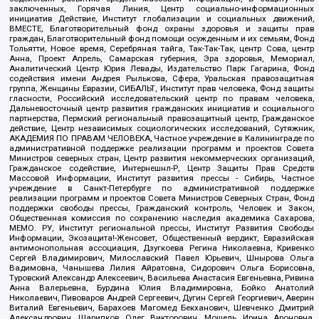
заключенных, Горячая Линия, Центр социально-информационных
инициатив Действие, Институт глобализации и социальных движений,
ВМЕСТЕ, Благотворительный фонд охраны здоровья и защиты прав
граждан, Благотворительный фонд помощи осужденным и их семьям, Фонд
Тольятти, Новое время, Серебряная тайга, Так-Так-Так, центр Сова, центр
Анна, Проект Апрель, Самарская губерния, Эра здоровья, Мемориал,
Аналитический Центр Юрия Левады, Издательство Парк Гагарина, Фонд
содействия имени Андрея Рылькова, Сфера, Уральская правозащитная
группа, Женщины Евразии, СИБАЛЬТ, Институт прав человека, Фонд защиты
гласности, Российский исследовательский центр по правам человека,
Дальневосточный центр развития гражданских инициатив и социального
партнерства, Пермский региональный правозащитный центр, Гражданское
действие, Центр независимых социологических исследований, Сутяжник,
АКАДЕМИЯ ПО ПРАВАМ ЧЕЛОВЕКА, Частное учреждение в Калининграде по
административной поддержке реализации программ и проектов Совета
Министров северных стран, Центр развития некоммерческих организаций,
Гражданское содействие, Интернешнл-Р, Центр Защиты Прав Средств
Массовой Информации, Институт развития прессы - Сибирь, Частное
учреждение в Санкт-Петербурге по административной поддержке
реализации программ и проектов Совета Министров Северных Стран, Фонд
поддержки свободы прессы, Гражданский контроль, Человек и Закон,
Общественная комиссия по сохранению наследия академика Сахарова,
МЕМО. РУ, Институт региональной прессы, Институт Развития Свободы
Информации, Экозащита!-Женсовет, Общественный вердикт, Евразийская
антимонопольная ассоциация, Дзугкоева Регина Николаевна, Кривенко
Сергей Владимирович, Милославский Павел Юрьевич, Шнырова Ольга
Вадимовна, Чанышева Лилия Айратовна, Сидорович Ольга Борисовна,
Туровский Александр Алексеевич, Васильева Анастасия Евгеньевна, Ривина
Анна Валерьевна, Бурдина Юлия Владимировна, Бойко Анатолий
Николаевич, Пивоваров Андрей Сергеевич, Дугин Сергей Георгиевич, Аверин
Виталий Евгеньевич, Барахоев Магомед Бекханович, Шевченко Дмитрий
Александрович, Шарипков Олег Викторович, Мошель Ирина Ароновна,