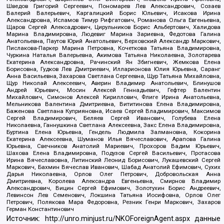
Шведов Григорий Сергеевич, Пономарев Лев Александрович, Созаев
Валерий Валерьевич, Каргалицкий Борис Юльевич, Исакова Ирина
Александровна, Исламов Тимур Рифгатович, Романова Ольга Евгеньевна,
Щаров Сергей Алексадрович, Цирульников Борис Альбертович, Халидова
Марина Владимировна, Людевиг Марина Зариевна, Федотова Галина
Анатольевна, Паутов Юрий Анатольевич, Верховский Александр Маркович,
Пислакова-Паркер Марина Петровна, Кочеткова Татьяна Владимировна,
Чуркина Наталья Валерьевна, Акимова Татьяна Николаевна, Золотарева
Екатерина Александровна, Рачинский Ян Збигневич, Жемкова Елена
Борисовна, Гудков Лев Дмитриевич, Илларионова Юлия Юрьевна, Саранг
Анна Васильевна, Захарова Светлана Сергеевна, Щур Татьяна Михайловна,
Щур Николай Алексеевич, Аверин Владимир Анатольевич, Блинушов
Андрей Юрьевич, Мосин Алексей Геннадьевич, Гефтер Валентин
Михайлович, Симонов Алексей Кириллович, Флиге Ирина Анатольевна,
Мельникова Валентина Дмитриевна, Вититинова Елена Владимировна,
Баженова Светлана Куприяновна, Исаев Сергей Владимирович, Максимов
Сергей Владимирович, Беляев Сергей Иванович, Голубева Елена
Николаевна, Ганнушкина Светлана Алексеевна, Закс Елена Владимировна,
Буртина Елена Юрьевна, Гендель Людмила Залмановна, Кокорина
Екатерина Алексеевна, Шуманов Илья Вячеславович, Арапова Галина
Юрьевна, Свечников Анатолий Мариевич, Прохоров Вадим Юрьевич,
Шахова Елена Владимировна, Подузов Сергей Васильевич, Протасова
Ирина Вячеславовна, Литинский Леонид Борисович, Лукашевский Сергей
Маркович, Бахмин Вячеслав Иванович, Шабад Анатолий Ефимович, Сухих
Дарья Николаевна, Орлов Олег Петрович, Добровольская Анна
Дмитриевна, Королева Александра Евгеньевна, Смирнов Владимир
Александрович, Вицин Сергей Ефимович, Золотухин Борис Андреевич,
Левинсон Лев Семенович, Локшина Татьяна Иосифовна, Орлов Олег
Петрович, Полякова Мара Федоровна, Резник Генри Маркович, Захаров
Герман Константинович
Источник:
http://unro.minjust.ru/NKOForeignAgent.aspx
данные