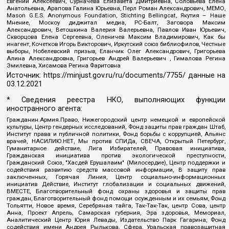
Евгений Алексеевич, Сурначева Елизавета Дмитриевна, Соловьева Елена
Анатольевна, Арапова Галина Юрьевна, Перл Роман Александрович, МЕМО,
Mason G.E.S. Anonymous Foundation, Stichting Bellingcat, Якутия – Наше
Мнение, Москоу диджитал медиа, РС-Балт, Заговора Максим
Александрович, Ветошкина Валерия Валерьевна, Павлов Иван Юрьевич,
Скворцова Елена Сергеевна, Оленичев Максим Владимирович, Как бы
инагент, Кочетков Игорь Викторович, Иркутский союз библиофилов, Честные
выборы, Нобелевский призыв, Еланчик Олег Александрович, Григорьева
Алина Александровна, Григорьев Андрей Валерьевич , Гималова Регина
Эмилевна, Хисамова Регина Фаритовна
Источник:
https://minjust.gov.ru/ru/documents/7755/
данные на
03.12.2021
* Сведения реестра НКО, выполняющих функции
иностранного агента:
Гражданин.Армия.Право, Нижегородский центр немецкой и европейской
культуры, Центр гендерных исследований, Фонд защиты прав граждан Штаб,
Институт права и публичной политики, Фонд борьбы с коррупцией, Альянс
врачей, НАСИЛИЮ.НЕТ, Мы против СПИДа, СВЕЧА, Открытый Петербург,
Гуманитарное действие, Лига Избирателей, Правовая инициатива,
Гражданская инициатива против экологической преступности,
Гражданский Союз, "Хасдей Ерушалаим" (Милосердие), Центр поддержки и
содействия развитию средств массовой информации, В защиту прав
заключенных, Горячая Линия, Центр социально-информационных
инициатив Действие, Институт глобализации и социальных движений,
ВМЕСТЕ, Благотворительный фонд охраны здоровья и защиты прав
граждан, Благотворительный фонд помощи осужденным и их семьям, Фонд
Тольятти, Новое время, Серебряная тайга, Так-Так-Так, центр Сова, центр
Анна, Проект Апрель, Самарская губерния, Эра здоровья, Мемориал,
Аналитический Центр Юрия Левады, Издательство Парк Гагарина, Фонд
содействия имени Андрея Рылькова, Сфера, Уральская правозащитная