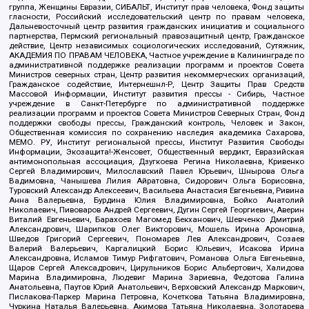
группа, Женщины Евразии, СИБАЛЬТ, Институт прав человека, Фонд защиты
гласности, Российский исследовательский центр по правам человека,
Дальневосточный центр развития гражданских инициатив и социального
партнерства, Пермский региональный правозащитный центр, Гражданское
действие, Центр независимых социологических исследований, Сутяжник,
АКАДЕМИЯ ПО ПРАВАМ ЧЕЛОВЕКА, Частное учреждение в Калининграде по
административной поддержке реализации программ и проектов Совета
Министров северных стран, Центр развития некоммерческих организаций,
Гражданское содействие, Интернешнл-Р, Центр Защиты Прав Средств
Массовой Информации, Институт развития прессы - Сибирь, Частное
учреждение в Санкт-Петербурге по административной поддержке
реализации программ и проектов Совета Министров Северных Стран, Фонд
поддержки свободы прессы, Гражданский контроль, Человек и Закон,
Общественная комиссия по сохранению наследия академика Сахарова,
МЕМО. РУ, Институт региональной прессы, Институт Развития Свободы
Информации, Экозащита!-Женсовет, Общественный вердикт, Евразийская
антимонопольная ассоциация, Дзугкоева Регина Николаевна, Кривенко
Сергей Владимирович, Милославский Павел Юрьевич, Шнырова Ольга
Вадимовна, Чанышева Лилия Айратовна, Сидорович Ольга Борисовна,
Туровский Александр Алексеевич, Васильева Анастасия Евгеньевна, Ривина
Анна Валерьевна, Бурдина Юлия Владимировна, Бойко Анатолий
Николаевич, Пивоваров Андрей Сергеевич, Дугин Сергей Георгиевич, Аверин
Виталий Евгеньевич, Барахоев Магомед Бекханович, Шевченко Дмитрий
Александрович, Шарипков Олег Викторович, Мошель Ирина Ароновна,
Шведов Григорий Сергеевич, Пономарев Лев Александрович, Созаев
Валерий Валерьевич, Каргалицкий Борис Юльевич, Исакова Ирина
Александровна, Исламов Тимур Рифгатович, Романова Ольга Евгеньевна,
Щаров Сергей Алексадрович, Цирульников Борис Альбертович, Халидова
Марина Владимировна, Людевиг Марина Зариевна, Федотова Галина
Анатольевна, Паутов Юрий Анатольевич, Верховский Александр Маркович,
Пислакова-Паркер Марина Петровна, Кочеткова Татьяна Владимировна,
Чуркина Наталья Валерьевна, Акимова Татьяна Николаевна, Золотарева