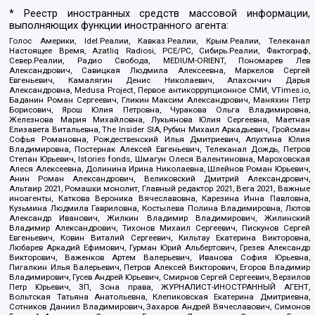
* Реестр иностранных средств массовой информации,
выполняющих функции иностранного агента:
Голос Америки, Idel.Реалии, Кавказ.Реалии, Крым.Реалии, Телеканал
Настоящее Время, Azatliq Radiosi, PCE/PC, Сибирь.Реалии, Фактограф,
Север.Реалии, Радио Свобода, MEDIUM-ORIENT, Пономарев Лев
Александрович, Савицкая Людмила Алексеевна, Маркелов Сергей
Евгеньевич, Камалягин Денис Николаевич, Апахончич Дарья
Александровна, Medusa Project, Первое антикоррупционное СМИ, VTimes.io,
Баданин Роман Сергеевич, Гликин Максим Александрович, Маняхин Петр
Борисович, Ярош Юлия Петровна, Чуракова Ольга Владимировна,
Железнова Мария Михайловна, Лукьянова Юлия Сергеевна, Маетная
Елизавета Витальевна, The Insider SIA, Рубин Михаил Аркадьевич, Гройсман
Софья Романовна, Рождественский Илья Дмитриевич, Апухтина Юлия
Владимировна, Постернак Алексей Евгеньевич, Телеканал Дождь, Петров
Степан Юрьевич, Istories fonds, Шмагун Олеся Валентиновна, Мароховская
Алеся Алексеевна, Долинина Ирина Николаевна, Шлейнов Роман Юрьевич,
Анин Роман Александрович, Великовский Дмитрий Александрович,
Альтаир 2021, Ромашки монолит, Главный редактор 2021, Вега 2021, Важные
иноагенты, Каткова Вероника Вячеславовна, Карезина Инна Павловна,
Кузьмина Людмила Гавриловна, Костылева Полина Владимировна, Лютов
Александр Иванович, Жилкин Владимир Владимирович, Жилинский
Владимир Александрович, Тихонов Михаил Сергеевич, Пискунов Сергей
Евгеньевич, Ковин Виталий Сергеевич, Кильтау Екатерина Викторовна,
Любарев Аркадий Ефимович, Гурман Юрий Альбертович, Грезев Александр
Викторович, Важенков Артем Валерьевич, Иванова София Юрьевна,
Пигалкин Илья Валерьевич, Петров Алексей Викторович, Егоров Владимир
Владимирович, Гусев Андрей Юрьевич, Смирнов Сергей Сергеевич, Верзилов
Петр Юрьевич, ЗП, Зона права, ЖУРНАЛИСТ-ИНОСТРАННЫЙ АГЕНТ,
Вольтская Татьяна Анатольевна, Клепиковская Екатерина Дмитриевна,
Сотников Даниил Владимирович, Захаров Андрей Вячеславович, Симонов