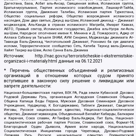
Дагестана, База, Асбат аль-Ансар, Священная война, Исламская группа,
Братья-мусульмане, Партия исламского освобождения, Лашкар-И-Тайба,
Исламская группа, Движение Талибан, Исламская партия Туркестана,
Общество социальных реформ, Общество возрождения исламского
наследия, Дом двух святых, Джунд аш-Шам, Исламский джихад – Джамаат
моджахедов, Аль-Каида в странах исламского Магриба, Имарат Кавказ,
АБТО, Правый сектор, Исламское государство, Джабха аль-Нусра ли-Ахль
аш-Шам, Народное ополчение имени К. Минина и Д. Пожарского, Аджр от
Аллаха Субхану уа Тагьаля SHAM, АУМ Синрике, Муджахеды джамаата Ат-
Тавхида Валь-Джихад, Чистопольский Джамаат, Рохнамо ба суи давлати
исломи, Террористическое сообщество Сеть, Катиба Таухид валь-Джихад,
Хайят Тахрир аш-Шам, Ахлю Сунна Валь Джамаа
Источник:
http://nac.gov.ru/terroristicheskie-i-ekstremistskie-
organizacii-i-materialy.html
данные на
06.12.2021
* Перечень общественных объединений и религиозных
организаций в отношении которых судом принято
вступившее в законную силу решение о ликвидации или
запрете деятельности:
Национал-большевистская партия, ВЕК РА, Рада земли Кубанской Духовно
Родовой Державы Русь, организация Асгардская Славянская Община,
Община Капища Веды Перуна, Мужская Духовная Семинария Духовное
Учреждение, Нурджулар, К Богодержавию, Таблиги Джамаат, Свидетели
Иеговы, Русское национальное единство, Национал-социалистическое
общество, Джамаат мувахидов, Объединенный Вилайат Кабарды, Балкарии
и Карачая, Союз славян, Ат-Такфир Валь-Хиджра, Пит Буль, Национал-
социалистическая рабочая партия России, Славянский союз, Формат-18,
Благородный Орден Дьявола, Армия воли народа, Национальная
Социалистическая Инициатива города Череповца, Духовно-Родовая
Держава Русь, Русское национальное единство, Древнерусской