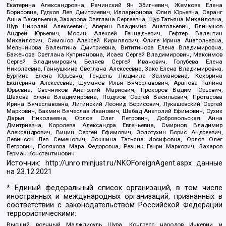
Екатерина Александровна, Рачинский Ян Збигневич, Жемкова Елена
Борисовна, Гудков Лев Дмитриевич, Илларионова Юлия Юрьевна, Саранг
Анна Васильевна, Захарова Светлана Сергеевна, Щур Татьяна Михайловна,
Щур Николай Алексеевич, Аверин Владимир Анатольевич, Блинушов
Андрей Юрьевич, Мосин Алексей Геннадьевич, Гефтер Валентин
Михайлович, Симонов Алексей Кириллович, Флиге Ирина Анатольевна,
Мельникова Валентина Дмитриевна, Вититинова Елена Владимировна,
Баженова Светлана Куприяновна, Исаев Сергей Владимирович, Максимов
Сергей Владимирович, Беляев Сергей Иванович, Голубева Елена
Николаевна, Ганнушкина Светлана Алексеевна, Закс Елена Владимировна,
Буртина Елена Юрьевна, Гендель Людмила Залмановна, Кокорина
Екатерина Алексеевна, Шуманов Илья Вячеславович, Арапова Галина
Юрьевна, Свечников Анатолий Мариевич, Прохоров Вадим Юрьевич,
Шахова Елена Владимировна, Подузов Сергей Васильевич, Протасова
Ирина Вячеславовна, Литинский Леонид Борисович, Лукашевский Сергей
Маркович, Бахмин Вячеслав Иванович, Шабад Анатолий Ефимович, Сухих
Дарья Николаевна, Орлов Олег Петрович, Добровольская Анна
Дмитриевна, Королева Александра Евгеньевна, Смирнов Владимир
Александрович, Вицин Сергей Ефимович, Золотухин Борис Андреевич,
Левинсон Лев Семенович, Локшина Татьяна Иосифовна, Орлов Олег
Петрович, Полякова Мара Федоровна, Резник Генри Маркович, Захаров
Герман Константинович
Источник:
http://unro.minjust.ru/NKOForeignAgent.aspx
данные
на
23.12.2021
* Единый федеральный список организаций, в том числе
иностранных и международных организаций, признанных в
соответствии с законодательством Российской Федерации
террористическими:
Высший военный Маджлисуль Шура, Конгресс народов Ичкерии и