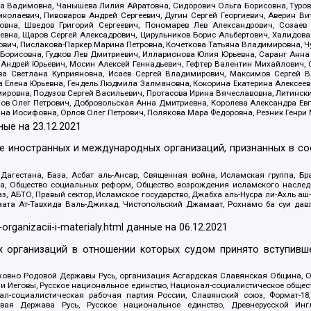
 Вадимовна, Чанышева Лилия Айратовна, Сидорович Ольга Борисовна, Туровс
олаевич, Пивоваров Андрей Сергеевич, Дугин Сергей Георгиевич, Аверин В
вна, Шведов Григорий Сергеевич, Пономарев Лев Александрович, Созаев
евна, Щаров Сергей Алексадрович, Цирульников Борис Альбертович, Халидо
ович, Пислакова-Паркер Марина Петровна, Кочеткова Татьяна Владимировна, Ч
Борисовна, Гудков Лев Дмитриевич, Илларионова Юлия Юрьевна, Саранг Анна
Андрей Юрьевич, Мосин Алексей Геннадьевич, Гефтер Валентин Михайлович,
а Светлана Куприяновна, Исаев Сергей Владимирович, Максимов Сергей Вл
а Елена Юрьевна, Гендель Людмила Залмановна, Кокорина Екатерина Алексее
ровна, Подузов Сергей Васильевич, Протасова Ирина Вячеславовна, Литинск
ов Олег Петрович, Добровольская Анна Дмитриевна, Королева Александра Ев
яна Иосифовна, Орлов Олег Петрович, Полякова Мара Федоровна, Резник Генри
ные на
23.12.2021
ле иностранных и международных организаций, признанных в с
гестана, База, Асбат аль-Ансар, Священная война, Исламская группа, Бра
ана, Общество социальных реформ, Общество возрождения исламского насле
з, АБТО, Правый сектор, Исламское государство, Джабха аль-Нусра ли-Ахль а
та Ат-Тавхида Валь-Джихад, Чистопольский Джамаат, Рохнамо ба суи давлат
-organizacii-i-materialy.html
данные на
06.12.2021
 организаций в отношении которых судом принято вступивше
Духовно Родовой Державы Русь, организация Асгардская Славянская Община,
ли Иеговы, Русское национальное единство, Национал-социалистическое обще
нал-социалистическая рабочая партия России, Славянский союз, Формат-
вая Держава Русь, Русское национальное единство, Древнерусской Ингл