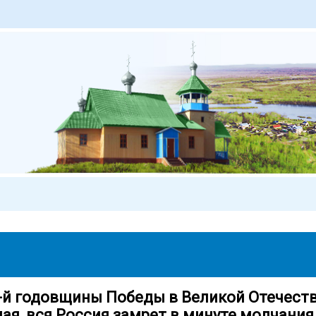
1-й годовщины Победы в Великой Отечест
мая, вся Россия замрет в минуте молчания