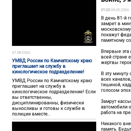
01:20
09.05.2026
В день 81-й 
замрет в мин
московскому
покажут феде
памятному с
Впервые эта 
07.08.2026
всей стране 
УМВД России по Камчатскому краю
жертвы герое
приглашает на службу в
кинологическое подразделение!
️В эту минуту
всех каналов
УМВД России по Камчатскому краю
тишиной, кад
приглашает на службу в
голосом эпох
кинологическое подразделение! Если
вы ответственны,
Замрут кассы
дисциплинированны, физически
автомобили о
выносливы и готовы к службе в
работа на пре
полиции вместе...
Никакого вне
память. Будьт