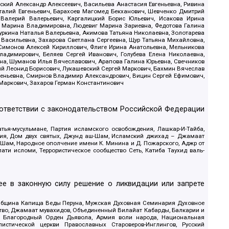
кий Александр Алексеевич, Васильева Анастасия Евгеньевна, Ривина
италий Евгеньевич, Барахоев Магомед Бекханович, Шевченко Дмитрий
 Валерий Валерьевич, Каргалицкий Борис Юльевич, Исакова Ирина
ва Марина Владимировна, Людевиг Марина Зариевна, Федотова Галина
уркина Наталья Валерьевна, Акимова Татьяна Николаевна, Золотарева
 Васильевна, Захарова Светлана Сергеевна, Щур Татьяна Михайловна,
 Симонов Алексей Кириллович, Флиге Ирина Анатольевна, Мельникова
адимирович, Беляев Сергей Иванович, Голубева Елена Николаевна,
вна, Шуманов Илья Вячеславович, Арапова Галина Юрьевна, Свечников
ий Леонид Борисович, Лукашевский Сергей Маркович, Бахмин Вячеслав
геньевна, Смирнов Владимир Александрович, Вицин Сергей Ефимович,
 Маркович, Захаров Герман Константинович
оответствии с законодательством Российской Федерации
тья-мусульмане, Партия исламского освобождения, Лашкар-И-Тайба,
дия, Дом двух святых, Джунд аш-Шам, Исламский джихад – Джамаат
ш-Шам, Народное ополчение имени К. Минина и Д. Пожарского, Аджр от
и исломи, Террористическое сообщество Сеть, Катиба Таухид валь-
е в законную силу решение о ликвидации или запрете
 Община Капища Веды Перуна, Мужская Духовная Семинария Духовное
ство, Джамаат мувахидов, Объединенный Вилайат Кабарды, Балкарии и
18, Благородный Орден Дьявола, Армия воли народа, Национальная
истической церкви Православных Староверов-Инглингов, Русский