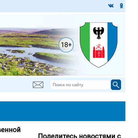
18+
венной
Поделитесь новостями с
.