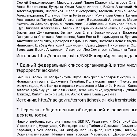
Сергей Владимирович, Милославский Павел Юрьевич, Шнырова Ольга
Анна Валерьевна, Бурдина Юлия Владимировна, Бойко Анатолий Ник
Александрович, Шарипков Олег Викторович, Мошель Ирина Ароно
Александровна, Исламов Тимур Рифгатович, Романова Ольга Евгень
Анатольевна, Паутов Юрий Анатольевич, Верховский Александр Марк
Екатерина Александровна, Рачинский Ян Збигневич, Жемкова Елена 
Щур Николай Алексеевич, Аверин Владимир Анатольевич, Блинушов 
Валентина Дмитриевна, Вититинова Елена Владимировна, Баженов
Ганнушкина Светлана Алексеевна, Закс Елена Владимировна, Буртин
Анатолий Мариевич, Прохоров Вадим Юрьевич, Шахова Елена Владими
Иванович, Шабад Анатолий Ефимович, Сухих Дарья Николаевна, Орл
Золотухин Борис Андреевич, Левинсон Лев Семенович, Локшина Тать
Источник:
http://unro.minjust.ru/NKOForeignAgent.aspx
дан
* Единый федеральный список организаций, в том чис
террористическими:
Высший военный Маджлисуль Шура, Конгресс народов Ичкерии и Да
Исламская группа, Движение Талибан, Исламская партия Туркест
моджахедов, Аль-Каида в странах исламского Магриба, Имарат Кавка
Аллаха Субхану уа Тагьаля SHAM, АУМ Синрике, Муджахеды джамаа
Джихад, Хайят Тахрир аш-Шам, Ахлю Сунна Валь Джамаа
Источник:
http://nac.gov.ru/terroristicheskie-i-ekstremistskie
* Перечень общественных объединений и религиозных
деятельности:
Национал-большевистская партия, ВЕК РА, Рада земли Кубанской 
Учреждение, Нурджулар, К Богодержавию, Таблиги Джамаат, Свидете
Карачая, Союз славян, Ат-Такфир Валь-Хиджра, Пит Буль, Нацио
Социалистическая Инициатива города Череповца, Духовно-Родо