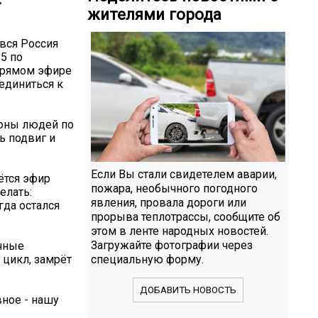
жителями города
вся Россия
55 по
прямом эфире
единиться к
ионы людей по
ь подвиг и
Если Вы стали свидетелем аварии,
вётся эфир
пожара, необычного погодного
елать:
явления, провала дороги или
гда остался
прорыва теплотрассы, сообщите об
этом в ленте народных новостей.
Загружайте фотографии через
ичные
 цикл, замрёт
специальную форму.
ДОБАВИТЬ НОВОСТЬ
ное - нашу