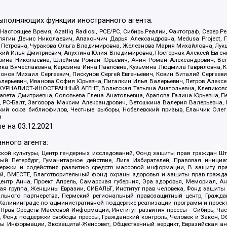
выполняющих функции иностранного агента:
 Настоящее Время, Azatliq Radiosi, PCE/PC, Сибирь.Реалии, Фактограф, Север
ягин Денис Николаевич, Апахончич Дарья Александровна, Medusa Project, П
етровна, Чуракова Ольга Владимировна, Железнова Мария Михайловна, Лукьян
й Илья Дмитриевич, Апухтина Юлия Владимировна, Постернак Алексей Евгеньев
рина Николаевна, Шлейнов Роман Юрьевич, Анин Роман Александрович, Вел
оника Вячеславовна, Карезина Инна Павловна, Кузьмина Людмила Гавриловна
ов Михаил Сергеевич, Пискунов Сергей Евгеньевич, Ковин Виталий Сергеевич
алерьевич, Иванова София Юрьевна, Пигалкин Илья Валерьевич, Петров Алексе
а, ЖУРНАЛИСТ-ИНОСТРАННЫЙ АГЕНТ, Вольтская Татьяна Анатольевна, Клепиков
авета Дмитриевна, Соловьева Елена Анатольевна, Арапова Галина Юрьевна, П
иа, РС-Балт, Заговора Максим Александрович, Ветошкина Валерия Валерьевна
ский союз библиофилов, Честные выборы, Нобелевский призыв, Еланчик Олег
а
е на
03.12.2021
нного агента:
ой культуры, Центр гендерных исследований, Фонд защиты прав граждан Шта
 Петербург, Гуманитарное действие, Лига Избирателей, Правовая инициат
держки и содействия развитию средств массовой информации, В защиту п
ий, ВМЕСТЕ, Благотворительный фонд охраны здоровья и защиты прав граж
, центр Анна, Проект Апрель, Самарская губерния, Эра здоровья, Мемориал,
я группа, Женщины Евразии, СИБАЛЬТ, Институт прав человека, Фонд защиты 
льного партнерства, Пермский региональный правозащитный центр, Граждан
лининграде по административной поддержке реализации программ и проекто
 Прав Средств Массовой Информации, Институт развития прессы - Сибирь, Ча
, Фонд поддержки свободы прессы, Гражданский контроль, Человек и Закон, 
оды Информации, Экозащита!-Женсовет, Общественный вердикт, Евразийская а