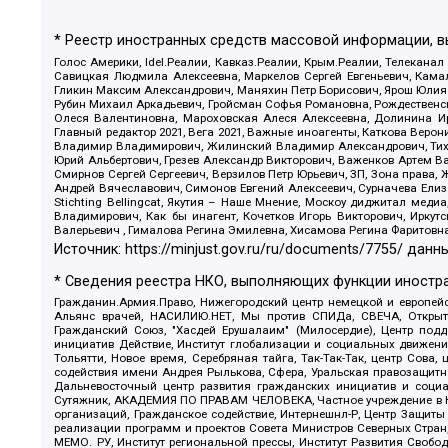
* Реестр иностранных средств массовой информации, 
Голос Америки, Idel.Реалии, Кавказ.Реалии, Крым.Реалии, Телеканал
Савицкая Людмила Алексеевна, Маркелов Сергей Евгеньевич, Камал
Гликин Максим Александрович, Маняхин Петр Борисович, Ярош Юлия П
Рубин Михаил Аркадьевич, Гройсман Софья Романовна, Рождественски
Олеся Валентиновна, Мароховская Алеся Алексеевна, Долинина И
Главный редактор 2021, Вега 2021, Важные иноагенты, Каткова Вер
Владимир Владимирович, Жилинский Владимир Александрович, Тихон
Юрий Альбертович, Грезев Александр Викторович, Важенков Артем В
Смирнов Сергей Сергеевич, Верзилов Петр Юрьевич, ЗП, Зона прав
Андрей Вячеславович, Симонов Евгений Алексеевич, Сурначева Елиз
Stichting Bellingcat, Якутия – Наше Мнение, Москоу диджитал мед
Владимирович, Как бы инагент, Кочетков Игорь Викторович, Иркут
Валерьевич , Гималова Регина Эмилевна, Хисамова Регина Фаритовн
Источник:
https://minjust.gov.ru/ru/documents/7755/
данны
* Сведения реестра НКО, выполняющих функции иностра
Гражданин.Армия.Право, Нижегородский центр немецкой и европейск
Альянс врачей, НАСИЛИЮ.НЕТ, Мы против СПИДа, СВЕЧА, Открытый
Гражданский Союз, "Хасдей Ерушалаим" (Милосердие), Центр под
инициатив Действие, Институт глобализации и социальных движен
Тольятти, Новое время, Серебряная тайга, Так-Так-Так, центр Сова
содействия имени Андрея Рылькова, Сфера, Уральская правозащитна
Дальневосточный центр развития гражданских инициатив и социа
Сутяжник, АКАДЕМИЯ ПО ПРАВАМ ЧЕЛОВЕКА, Частное учреждение в Ка
организаций, Гражданское содействие, Интернешнл-Р, Центр Защиты
реализации программ и проектов Совета Министров Северных Стран
МЕМО. РУ, Институт региональной прессы, Институт Развития Своб