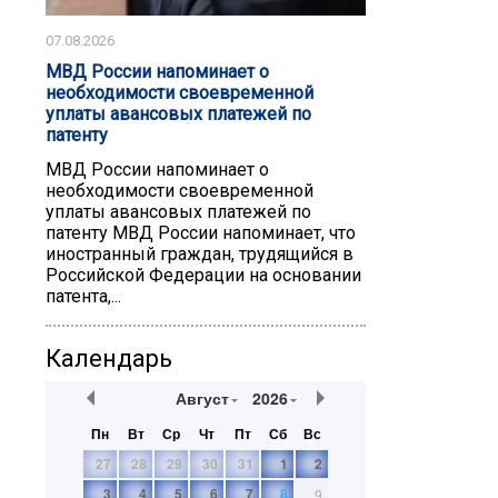
07.08.2026
МВД России напоминает о
необходимости своевременной
уплаты авансовых платежей по
патенту
МВД России напоминает о
необходимости своевременной
уплаты авансовых платежей по
патенту ️МВД России напоминает, что
иностранный граждан, трудящийся в
Российской Федерации на основании
патента,...
Календарь
Август
2026
Пн
Вт
Ср
Чт
Пт
Сб
Вс
27
28
29
30
31
1
2
3
4
5
6
7
8
9