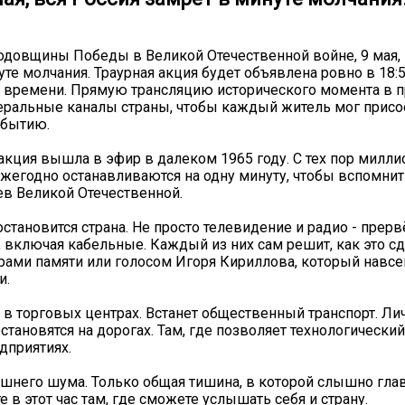
годовщины Победы в Великой Отечественной войне, 9 мая, 
уте молчания. Траурная акция будет объявлена ровно в 18:
 времени. Прямую трансляцию исторического момента в 
ральные каналы страны, чтобы каждый житель мог присо
обытию.
акция вышла в эфир в далеком 1965 году. С тех пор милл
ежегодно останавливаются на одну минуту, чтобы вспомнит
в Великой Отечественной.
 остановится страна. Не просто телевидение и радио - прер
, включая кабельные. Каждый из них сам решит, как это сд
рами памяти или голосом Игоря Кириллова, который навсе
и.
 в торговых центрах. Встанет общественный транспорт. Л
становятся на дорогах. Там, где позволяет технологический
дприятиях.
шнего шума. Только общая тишина, в которой слышно глав
е в этот час там, где сможете услышать себя и страну.