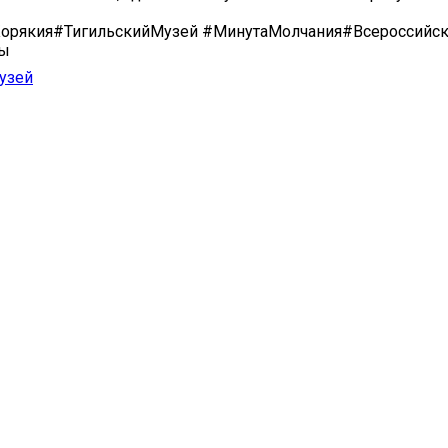
орякия#ТигильскийМузей #МинутаМолчания#Всероссийск
ы
узей