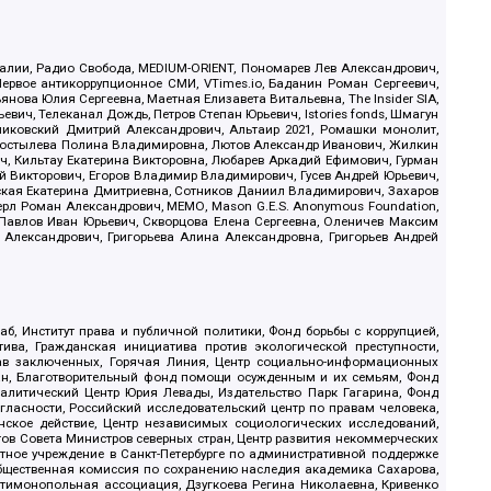
.Реалии, Радио Свобода, MEDIUM-ORIENT, Пономарев Лев Александрович,
ервое антикоррупционное СМИ, VTimes.io, Баданин Роман Сергеевич,
ова Юлия Сергеевна, Маетная Елизавета Витальевна, The Insider SIA,
ич, Телеканал Дождь, Петров Степан Юрьевич, Istories fonds, Шмагун
иковский Дмитрий Александрович, Альтаир 2021, Ромашки монолит,
, Костылева Полина Владимировна, Лютов Александр Иванович, Жилкин
, Кильтау Екатерина Викторовна, Любарев Аркадий Ефимович, Гурман
й Викторович, Егоров Владимир Владимирович, Гусев Андрей Юрьевич,
ская Екатерина Дмитриевна, Сотников Даниил Владимирович, Захаров
ерл Роман Александрович, МЕМО, Mason G.E.S. Anonymous Foundation,
, Павлов Иван Юрьевич, Скворцова Елена Сергеевна, Оленичев Максим
 Александрович, Григорьева Алина Александровна, Григорьев Андрей
б, Институт права и публичной политики, Фонд борьбы с коррупцией,
ива, Гражданская инициатива против экологической преступности,
рав заключенных, Горячая Линия, Центр социально-информационных
дан, Благотворительный фонд помощи осужденным и их семьям, Фонд
 Аналитический Центр Юрия Левады, Издательство Парк Гагарина, Фонд
гласности, Российский исследовательский центр по правам человека,
ское действие, Центр независимых социологических исследований,
в Совета Министров северных стран, Центр развития некоммерческих
стное учреждение в Санкт-Петербурге по административной поддержке
Общественная комиссия по сохранению наследия академика Сахарова,
нтимонопольная ассоциация, Дзугкоева Регина Николаевна, Кривенко