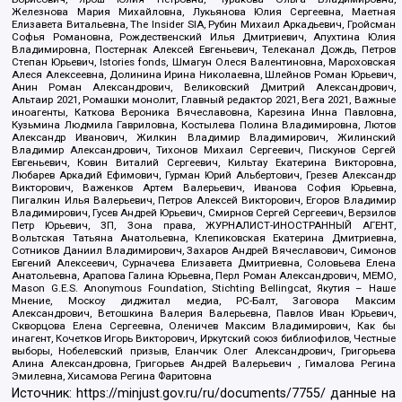
Железнова Мария Михайловна, Лукьянова Юлия Сергеевна, Маетная
Елизавета Витальевна, The Insider SIA, Рубин Михаил Аркадьевич, Гройсман
Софья Романовна, Рождественский Илья Дмитриевич, Апухтина Юлия
Владимировна, Постернак Алексей Евгеньевич, Телеканал Дождь, Петров
Степан Юрьевич, Istories fonds, Шмагун Олеся Валентиновна, Мароховская
Алеся Алексеевна, Долинина Ирина Николаевна, Шлейнов Роман Юрьевич,
Анин Роман Александрович, Великовский Дмитрий Александрович,
Альтаир 2021, Ромашки монолит, Главный редактор 2021, Вега 2021, Важные
иноагенты, Каткова Вероника Вячеславовна, Карезина Инна Павловна,
Кузьмина Людмила Гавриловна, Костылева Полина Владимировна, Лютов
Александр Иванович, Жилкин Владимир Владимирович, Жилинский
Владимир Александрович, Тихонов Михаил Сергеевич, Пискунов Сергей
Евгеньевич, Ковин Виталий Сергеевич, Кильтау Екатерина Викторовна,
Любарев Аркадий Ефимович, Гурман Юрий Альбертович, Грезев Александр
Викторович, Важенков Артем Валерьевич, Иванова София Юрьевна,
Пигалкин Илья Валерьевич, Петров Алексей Викторович, Егоров Владимир
Владимирович, Гусев Андрей Юрьевич, Смирнов Сергей Сергеевич, Верзилов
Петр Юрьевич, ЗП, Зона права, ЖУРНАЛИСТ-ИНОСТРАННЫЙ АГЕНТ,
Вольтская Татьяна Анатольевна, Клепиковская Екатерина Дмитриевна,
Сотников Даниил Владимирович, Захаров Андрей Вячеславович, Симонов
Евгений Алексеевич, Сурначева Елизавета Дмитриевна, Соловьева Елена
Анатольевна, Арапова Галина Юрьевна, Перл Роман Александрович, МЕМО,
Mason G.E.S. Anonymous Foundation, Stichting Bellingcat, Якутия – Наше
Мнение, Москоу диджитал медиа, РС-Балт, Заговора Максим
Александрович, Ветошкина Валерия Валерьевна, Павлов Иван Юрьевич,
Скворцова Елена Сергеевна, Оленичев Максим Владимирович, Как бы
инагент, Кочетков Игорь Викторович, Иркутский союз библиофилов, Честные
выборы, Нобелевский призыв, Еланчик Олег Александрович, Григорьева
Алина Александровна, Григорьев Андрей Валерьевич , Гималова Регина
Эмилевна, Хисамова Регина Фаритовна
Источник:
https://minjust.gov.ru/ru/documents/7755/
данные на