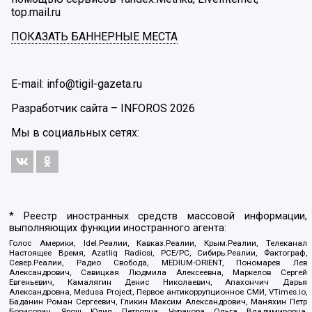
top.mail.ru
ПОКАЗАТЬ БАННЕРНЫЕ МЕСТА
E-mail: info@tigil-gazeta.ru
Разработчик сайта –
INFOROS
2026
Мы в социальных сетях:
* Реестр иностранных средств массовой информации,
выполняющих функции иностранного агента:
Голос Америки, Idel.Реалии, Кавказ.Реалии, Крым.Реалии, Телеканал
Настоящее Время, Azatliq Radiosi, PCE/PC, Сибирь.Реалии, Фактограф,
Север.Реалии, Радио Свобода, MEDIUM-ORIENT, Пономарев Лев
Александрович, Савицкая Людмила Алексеевна, Маркелов Сергей
Евгеньевич, Камалягин Денис Николаевич, Апахончич Дарья
Александровна, Medusa Project, Первое антикоррупционное СМИ, VTimes.io,
Баданин Роман Сергеевич, Гликин Максим Александрович, Маняхин Петр
Борисович, Ярош Юлия Петровна, Чуракова Ольга Владимировна,