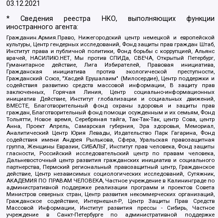
03.12.2021
* Сведения реестра НКО, выполняющих функции
иностранного агента:
Гражданин.Армия.Право, Нижегородский центр немецкой и европейской
культуры, Центр гендерных исследований, Фонд защиты прав граждан Штаб,
Институт права и публичной политики, Фонд борьбы с коррупцией, Альянс
врачей, НАСИЛИЮ.НЕТ, Мы против СПИДа, СВЕЧА, Открытый Петербург,
Гуманитарное действие, Лига Избирателей, Правовая инициатива,
Гражданская инициатива против экологической преступности,
Гражданский Союз, "Хасдей Ерушалаим" (Милосердие), Центр поддержки и
содействия развитию средств массовой информации, В защиту прав
заключенных, Горячая Линия, Центр социально-информационных
инициатив Действие, Институт глобализации и социальных движений,
ВМЕСТЕ, Благотворительный фонд охраны здоровья и защиты прав
граждан, Благотворительный фонд помощи осужденным и их семьям, Фонд
Тольятти, Новое время, Серебряная тайга, Так-Так-Так, центр Сова, центр
Анна, Проект Апрель, Самарская губерния, Эра здоровья, Мемориал,
Аналитический Центр Юрия Левады, Издательство Парк Гагарина, Фонд
содействия имени Андрея Рылькова, Сфера, Уральская правозащитная
группа, Женщины Евразии, СИБАЛЬТ, Институт прав человека, Фонд защиты
гласности, Российский исследовательский центр по правам человека,
Дальневосточный центр развития гражданских инициатив и социального
партнерства, Пермский региональный правозащитный центр, Гражданское
действие, Центр независимых социологических исследований, Сутяжник,
АКАДЕМИЯ ПО ПРАВАМ ЧЕЛОВЕКА, Частное учреждение в Калининграде по
административной поддержке реализации программ и проектов Совета
Министров северных стран, Центр развития некоммерческих организаций,
Гражданское содействие, Интернешнл-Р, Центр Защиты Прав Средств
Массовой Информации, Институт развития прессы - Сибирь, Частное
учреждение в Санкт-Петербурге по административной поддержке