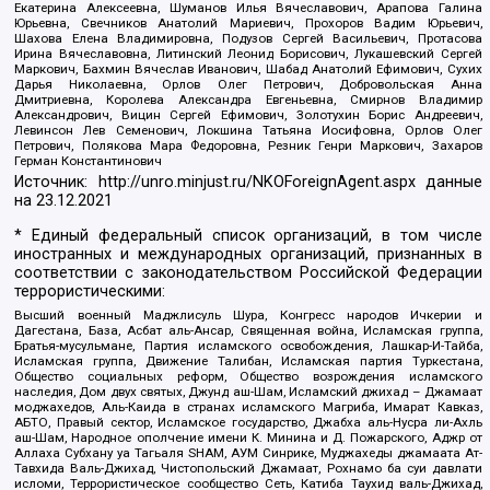
Екатерина Алексеевна, Шуманов Илья Вячеславович, Арапова Галина
Юрьевна, Свечников Анатолий Мариевич, Прохоров Вадим Юрьевич,
Шахова Елена Владимировна, Подузов Сергей Васильевич, Протасова
Ирина Вячеславовна, Литинский Леонид Борисович, Лукашевский Сергей
Маркович, Бахмин Вячеслав Иванович, Шабад Анатолий Ефимович, Сухих
Дарья Николаевна, Орлов Олег Петрович, Добровольская Анна
Дмитриевна, Королева Александра Евгеньевна, Смирнов Владимир
Александрович, Вицин Сергей Ефимович, Золотухин Борис Андреевич,
Левинсон Лев Семенович, Локшина Татьяна Иосифовна, Орлов Олег
Петрович, Полякова Мара Федоровна, Резник Генри Маркович, Захаров
Герман Константинович
Источник:
http://unro.minjust.ru/NKOForeignAgent.aspx
данные
на
23.12.2021
* Единый федеральный список организаций, в том числе
иностранных и международных организаций, признанных в
соответствии с законодательством Российской Федерации
террористическими:
Высший военный Маджлисуль Шура, Конгресс народов Ичкерии и
Дагестана, База, Асбат аль-Ансар, Священная война, Исламская группа,
Братья-мусульмане, Партия исламского освобождения, Лашкар-И-Тайба,
Исламская группа, Движение Талибан, Исламская партия Туркестана,
Общество социальных реформ, Общество возрождения исламского
наследия, Дом двух святых, Джунд аш-Шам, Исламский джихад – Джамаат
моджахедов, Аль-Каида в странах исламского Магриба, Имарат Кавказ,
АБТО, Правый сектор, Исламское государство, Джабха аль-Нусра ли-Ахль
аш-Шам, Народное ополчение имени К. Минина и Д. Пожарского, Аджр от
Аллаха Субхану уа Тагьаля SHAM, АУМ Синрике, Муджахеды джамаата Ат-
Тавхида Валь-Джихад, Чистопольский Джамаат, Рохнамо ба суи давлати
исломи, Террористическое сообщество Сеть, Катиба Таухид валь-Джихад,