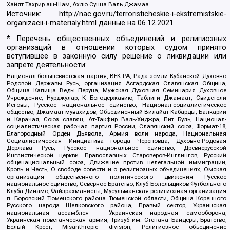
Хайят Тахрир аш-Шам, Ахлю Сунна Валь Джамаа
Источник:
http://nac.gov.ru/terroristicheskie-i-ekstremistskie-
organizacii-i-materialy.html
данные на
06.12.2021
* Перечень общественных объединений и религиозных
организаций в отношении которых судом принято
вступившее в законную силу решение о ликвидации или
запрете деятельности:
Национал-большевистская партия, ВЕК РА, Рада земли Кубанской Духовно
Родовой Державы Русь, организация Асгардская Славянская Община,
Община Капища Веды Перуна, Мужская Духовная Семинария Духовное
Учреждение, Нурджулар, К Богодержавию, Таблиги Джамаат, Свидетели
Иеговы, Русское национальное единство, Национал-социалистическое
общество, Джамаат мувахидов, Объединенный Вилайат Кабарды, Балкарии
и Карачая, Союз славян, Ат-Такфир Валь-Хиджра, Пит Буль, Национал-
социалистическая рабочая партия России, Славянский союз, Формат-18,
Благородный Орден Дьявола, Армия воли народа, Национальная
Социалистическая Инициатива города Череповца, Духовно-Родовая
Держава Русь, Русское национальное единство, Древнерусской
Инглистической церкви Православных Староверов-Инглингов, Русский
общенациональный союз, Движение против нелегальной иммиграции,
Кровь и Честь, О свободе совести и о религиозных объединениях, Омская
организация общественного политического движения Русское
национальное единство, Северное Братство, Клуб Болельщиков Футбольного
Клуба Динамо, Файзрахманисты, Мусульманская религиозная организация
п. Боровский Тюменского района Тюменской области, Община Коренного
Русского народа Щелковского района, Правый сектор, Украинская
национальная ассамблея – Украинская народная самооборона,
Украинская повстанческая армия, Тризуб им. Степана Бандеры, Братство,
Белый Крест, Misanthropic division, Религиозное объединение