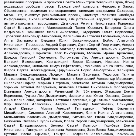
реализации программ и проектов Совета Министров Северных Стран, Фонд
поддержки свободы прессы, Гражданский контроль, Человек и Закон,
Общественная комиссия по сохранению наследия академика Сахарова,
МЕМО. РУ, Институт региональной прессы, Институт Развития Свободы
Информации, Экозащита!-Женсовет, Общественный вердикт, Евразийская
антимонопольная ассоциация, Дзугкоева Регина Николаевна, Кривенко
Сергей Владимирович, Милославский Павел Юрьевич, Шнырова Ольга
Вадимовна, Чанышева Лилия Айратовна, Сидорович Ольга Борисовна,
Туровский Александр Алексеевич, Васильева Анастасия Евгеньевна, Ривина
Анна Валерьевна, Бурдина Юлия Владимировна, Бойко Анатолий
Николаевич, Пивоваров Андрей Сергеевич, Дугин Сергей Георгиевич, Аверин
Виталий Евгеньевич, Барахоев Магомед Бекханович, Шевченко Дмитрий
Александрович, Шарипков Олег Викторович, Мошель Ирина Ароновна,
Шведов Григорий Сергеевич, Пономарев Лев Александрович, Созаев
Валерий Валерьевич, Каргалицкий Борис Юльевич, Исакова Ирина
Александровна, Исламов Тимур Рифгатович, Романова Ольга Евгеньевна,
Щаров Сергей Алексадрович, Цирульников Борис Альбертович, Халидова
Марина Владимировна, Людевиг Марина Зариевна, Федотова Галина
Анатольевна, Паутов Юрий Анатольевич, Верховский Александр Маркович,
Пислакова-Паркер Марина Петровна, Кочеткова Татьяна Владимировна,
Чуркина Наталья Валерьевна, Акимова Татьяна Николаевна, Золотарева
Екатерина Александровна, Рачинский Ян Збигневич, Жемкова Елена
Борисовна, Гудков Лев Дмитриевич, Илларионова Юлия Юрьевна, Саранг
Анна Васильевна, Захарова Светлана Сергеевна, Щур Татьяна Михайловна,
Щур Николай Алексеевич, Аверин Владимир Анатольевич, Блинушов
Андрей Юрьевич, Мосин Алексей Геннадьевич, Гефтер Валентин
Михайлович, Симонов Алексей Кириллович, Флиге Ирина Анатольевна,
Мельникова Валентина Дмитриевна, Вититинова Елена Владимировна,
Баженова Светлана Куприяновна, Исаев Сергей Владимирович, Максимов
Сергей Владимирович, Беляев Сергей Иванович, Голубева Елена
Николаевна, Ганнушкина Светлана Алексеевна, Закс Елена Владимировна,
Буртина Елена Юрьевна, Гендель Людмила Залмановна, Кокорина