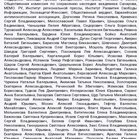
Общественная комиссия по сохранению наследия академика Сахарова,
МЕМО. РУ, Институт региональной прессы, Институт Развития Свободы
Информации, Экозащита!-Женсовет, Общественный вердикт, Евразийская
антимонопольная ассоциация, Дзугкоева Регина Николаевна, Кривенко
Сергей Владимирович, Милославский Павел Юрьевич, Шнырова Ольга
Вадимовна, Чанышева Лилия Айратовна, Сидорович Ольга Борисовна,
Туровский Александр Алексеевич, Васильева Анастасия Евгеньевна, Ривина
Анна Валерьевна, Бурдина Юлия Владимировна, Бойко Анатолий
Николаевич, Пивоваров Андрей Сергеевич, Дугин Сергей Георгиевич, Аверин
Виталий Евгеньевич, Барахоев Магомед Бекханович, Шевченко Дмитрий
Александрович, Шарипков Олег Викторович, Мошель Ирина Ароновна,
Шведов Григорий Сергеевич, Пономарев Лев Александрович, Созаев
Валерий Валерьевич, Каргалицкий Борис Юльевич, Исакова Ирина
Александровна, Исламов Тимур Рифгатович, Романова Ольга Евгеньевна,
Щаров Сергей Алексадрович, Цирульников Борис Альбертович, Халидова
Марина Владимировна, Людевиг Марина Зариевна, Федотова Галина
Анатольевна, Паутов Юрий Анатольевич, Верховский Александр Маркович,
Пислакова-Паркер Марина Петровна, Кочеткова Татьяна Владимировна,
Чуркина Наталья Валерьевна, Акимова Татьяна Николаевна, Золотарева
Екатерина Александровна, Рачинский Ян Збигневич, Жемкова Елена
Борисовна, Гудков Лев Дмитриевич, Илларионова Юлия Юрьевна, Саранг
Анна Васильевна, Захарова Светлана Сергеевна, Щур Татьяна Михайловна,
Щур Николай Алексеевич, Аверин Владимир Анатольевич, Блинушов
Андрей Юрьевич, Мосин Алексей Геннадьевич, Гефтер Валентин
Михайлович, Симонов Алексей Кириллович, Флиге Ирина Анатольевна,
Мельникова Валентина Дмитриевна, Вититинова Елена Владимировна,
Баженова Светлана Куприяновна, Исаев Сергей Владимирович, Максимов
Сергей Владимирович, Беляев Сергей Иванович, Голубева Елена
Николаевна, Ганнушкина Светлана Алексеевна, Закс Елена Владимировна,
Буртина Елена Юрьевна, Гендель Людмила Залмановна, Кокорина
Екатерина Алексеевна, Шуманов Илья Вячеславович, Арапова Галина
Юрьевна, Свечников Анатолий Мариевич, Прохоров Вадим Юрьевич,