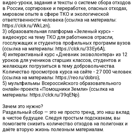
видео-уроки, задания и тексты о системе сбора отходов
в России, сортировке и переработке, опасных отходах,
мировом опыте в сфере ТКО и экологической
ответственности человека (ссылка на материалы:
https://clck.ru/WkLzn);
3) образовательная платформа «Зеленый курс» -
видеокурс на тему ТКО для работников отрасли,
госслужащих и студентов профильных программ вузов
(ссылка на материалы: https://clck.ru/33Ey6A);
4) интерактивный курс «Дневник эковолонтера» из 12
уроков для учеников старших классов, студентов и
желающих погрузиться в тему добровольчества.
Количество просмотров курса на сайте - 27 000 человек
(ссылка на материалы: https://reo.ru/dobro);
5) мультфильмы Всероссийского образовательного
онлайн-проекта «Помощники Земли» (ссылка на
материалы: https://clck.ru/39qENp).
Зачем это нужно?
Раздельный сбор — это не просто тренд, это наш вклад
в чистое будущее. Следуя простым подсказкам, вы
помогаете снизить количество отходов на полигонах и
даёте вторую жизнь полезным материалам.