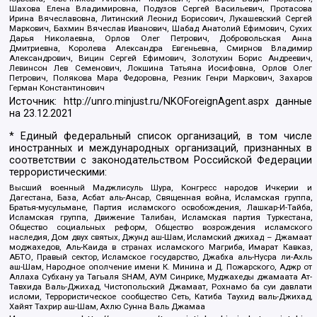
Шахова Елена Владимировна, Подузов Сергей Васильевич, Протасова
Ирина Вячеславовна, Литинский Леонид Борисович, Лукашевский Сергей
Маркович, Бахмин Вячеслав Иванович, Шабад Анатолий Ефимович, Сухих
Дарья Николаевна, Орлов Олег Петрович, Добровольская Анна
Дмитриевна, Королева Александра Евгеньевна, Смирнов Владимир
Александрович, Вицин Сергей Ефимович, Золотухин Борис Андреевич,
Левинсон Лев Семенович, Локшина Татьяна Иосифовна, Орлов Олег
Петрович, Полякова Мара Федоровна, Резник Генри Маркович, Захаров
Герман Константинович
Источник:
http://unro.minjust.ru/NKOForeignAgent.aspx
данные
на
23.12.2021
* Единый федеральный список организаций, в том числе
иностранных и международных организаций, признанных в
соответствии с законодательством Российской Федерации
террористическими:
Высший военный Маджлисуль Шура, Конгресс народов Ичкерии и
Дагестана, База, Асбат аль-Ансар, Священная война, Исламская группа,
Братья-мусульмане, Партия исламского освобождения, Лашкар-И-Тайба,
Исламская группа, Движение Талибан, Исламская партия Туркестана,
Общество социальных реформ, Общество возрождения исламского
наследия, Дом двух святых, Джунд аш-Шам, Исламский джихад – Джамаат
моджахедов, Аль-Каида в странах исламского Магриба, Имарат Кавказ,
АБТО, Правый сектор, Исламское государство, Джабха аль-Нусра ли-Ахль
аш-Шам, Народное ополчение имени К. Минина и Д. Пожарского, Аджр от
Аллаха Субхану уа Тагьаля SHAM, АУМ Синрике, Муджахеды джамаата Ат-
Тавхида Валь-Джихад, Чистопольский Джамаат, Рохнамо ба суи давлати
исломи, Террористическое сообщество Сеть, Катиба Таухид валь-Джихад,
Хайят Тахрир аш-Шам, Ахлю Сунна Валь Джамаа