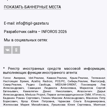
ПОКАЗАТЬ БАННЕРНЫЕ МЕСТА
E-mail: info@tigil-gazeta.ru
Разработчик сайта –
INFOROS
2026
Мы в социальных сетях:
* Реестр иностранных средств массовой информации,
выполняющих функции иностранного агента:
Голос Америки, Idel.Реалии, Кавказ.Реалии, Крым.Реалии, Телеканал
Настоящее Время, Azatliq Radiosi, PCE/PC, Сибирь.Реалии, Фактограф,
Север.Реалии, Радио Свобода, MEDIUM-ORIENT, Пономарев Лев
Александрович, Савицкая Людмила Алексеевна, Маркелов Сергей
Евгеньевич, Камалягин Денис Николаевич, Апахончич Дарья
Александровна, Medusa Project, Первое антикоррупционное СМИ, VTimes.io,
Баданин Роман Сергеевич, Гликин Максим Александрович, Маняхин Петр
Борисович, Ярош Юлия Петровна, Чуракова Ольга Владимировна,
Железнова Мария Михайловна, Лукьянова Юлия Сергеевна, Маетная