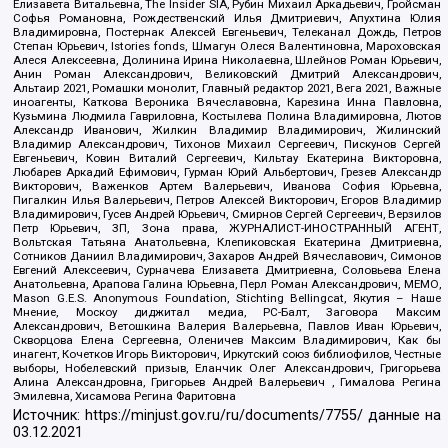
Елизавета Витальевна, The Insider SIA, Рубин Михаил Аркадьевич, Гройсман
Софья Романовна, Рождественский Илья Дмитриевич, Апухтина Юлия
Владимировна, Постернак Алексей Евгеньевич, Телеканал Дождь, Петров
Степан Юрьевич, Istories fonds, Шмагун Олеся Валентиновна, Мароховская
Алеся Алексеевна, Долинина Ирина Николаевна, Шлейнов Роман Юрьевич,
Анин Роман Александрович, Великовский Дмитрий Александрович,
Альтаир 2021, Ромашки монолит, Главный редактор 2021, Вега 2021, Важные
иноагенты, Каткова Вероника Вячеславовна, Карезина Инна Павловна,
Кузьмина Людмила Гавриловна, Костылева Полина Владимировна, Лютов
Александр Иванович, Жилкин Владимир Владимирович, Жилинский
Владимир Александрович, Тихонов Михаил Сергеевич, Пискунов Сергей
Евгеньевич, Ковин Виталий Сергеевич, Кильтау Екатерина Викторовна,
Любарев Аркадий Ефимович, Гурман Юрий Альбертович, Грезев Александр
Викторович, Важенков Артем Валерьевич, Иванова София Юрьевна,
Пигалкин Илья Валерьевич, Петров Алексей Викторович, Егоров Владимир
Владимирович, Гусев Андрей Юрьевич, Смирнов Сергей Сергеевич, Верзилов
Петр Юрьевич, ЗП, Зона права, ЖУРНАЛИСТ-ИНОСТРАННЫЙ АГЕНТ,
Вольтская Татьяна Анатольевна, Клепиковская Екатерина Дмитриевна,
Сотников Даниил Владимирович, Захаров Андрей Вячеславович, Симонов
Евгений Алексеевич, Сурначева Елизавета Дмитриевна, Соловьева Елена
Анатольевна, Арапова Галина Юрьевна, Перл Роман Александрович, МЕМО,
Mason G.E.S. Anonymous Foundation, Stichting Bellingcat, Якутия – Наше
Мнение, Москоу диджитал медиа, РС-Балт, Заговора Максим
Александрович, Ветошкина Валерия Валерьевна, Павлов Иван Юрьевич,
Скворцова Елена Сергеевна, Оленичев Максим Владимирович, Как бы
инагент, Кочетков Игорь Викторович, Иркутский союз библиофилов, Честные
выборы, Нобелевский призыв, Еланчик Олег Александрович, Григорьева
Алина Александровна, Григорьев Андрей Валерьевич , Гималова Регина
Эмилевна, Хисамова Регина Фаритовна
Источник:
https://minjust.gov.ru/ru/documents/7755/
данные на
03.12.2021