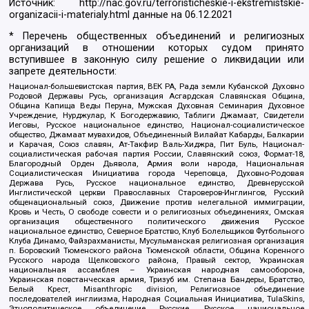
Источник:
http://nac.gov.ru/terroristicheskie-i-ekstremistskie-
organizacii-i-materialy.html
данные на
06.12.2021
* Перечень общественных объединений и религиозных
организаций в отношении которых судом принято
вступившее в законную силу решение о ликвидации или
запрете деятельности:
Национал-большевистская партия, ВЕК РА, Рада земли Кубанской Духовно
Родовой Державы Русь, организация Асгардская Славянская Община,
Община Капища Веды Перуна, Мужская Духовная Семинария Духовное
Учреждение, Нурджулар, К Богодержавию, Таблиги Джамаат, Свидетели
Иеговы, Русское национальное единство, Национал-социалистическое
общество, Джамаат мувахидов, Объединенный Вилайат Кабарды, Балкарии
и Карачая, Союз славян, Ат-Такфир Валь-Хиджра, Пит Буль, Национал-
социалистическая рабочая партия России, Славянский союз, Формат-18,
Благородный Орден Дьявола, Армия воли народа, Национальная
Социалистическая Инициатива города Череповца, Духовно-Родовая
Держава Русь, Русское национальное единство, Древнерусской
Инглистической церкви Православных Староверов-Инглингов, Русский
общенациональный союз, Движение против нелегальной иммиграции,
Кровь и Честь, О свободе совести и о религиозных объединениях, Омская
организация общественного политического движения Русское
национальное единство, Северное Братство, Клуб Болельщиков Футбольного
Клуба Динамо, Файзрахманисты, Мусульманская религиозная организация
п. Боровский Тюменского района Тюменской области, Община Коренного
Русского народа Щелковского района, Правый сектор, Украинская
национальная ассамблея – Украинская народная самооборона,
Украинская повстанческая армия, Тризуб им. Степана Бандеры, Братство,
Белый Крест, Misanthropic division, Религиозное объединение
последователей инглиизма, Народная Социальная Инициатива, TulaSkins,
Этнополитическое объединение Русские, Русское национальное