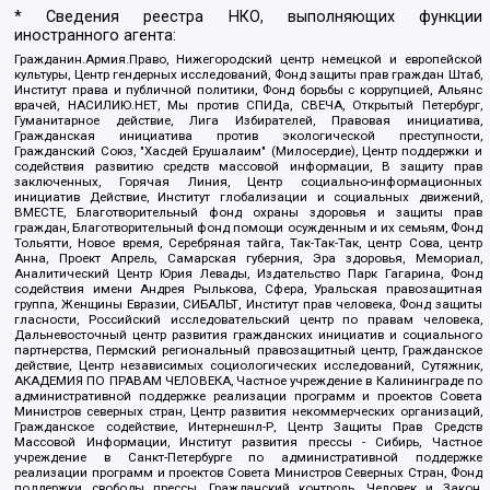
* Сведения реестра НКО, выполняющих функции
иностранного агента:
Гражданин.Армия.Право, Нижегородский центр немецкой и европейской
культуры, Центр гендерных исследований, Фонд защиты прав граждан Штаб,
Институт права и публичной политики, Фонд борьбы с коррупцией, Альянс
врачей, НАСИЛИЮ.НЕТ, Мы против СПИДа, СВЕЧА, Открытый Петербург,
Гуманитарное действие, Лига Избирателей, Правовая инициатива,
Гражданская инициатива против экологической преступности,
Гражданский Союз, "Хасдей Ерушалаим" (Милосердие), Центр поддержки и
содействия развитию средств массовой информации, В защиту прав
заключенных, Горячая Линия, Центр социально-информационных
инициатив Действие, Институт глобализации и социальных движений,
ВМЕСТЕ, Благотворительный фонд охраны здоровья и защиты прав
граждан, Благотворительный фонд помощи осужденным и их семьям, Фонд
Тольятти, Новое время, Серебряная тайга, Так-Так-Так, центр Сова, центр
Анна, Проект Апрель, Самарская губерния, Эра здоровья, Мемориал,
Аналитический Центр Юрия Левады, Издательство Парк Гагарина, Фонд
содействия имени Андрея Рылькова, Сфера, Уральская правозащитная
группа, Женщины Евразии, СИБАЛЬТ, Институт прав человека, Фонд защиты
гласности, Российский исследовательский центр по правам человека,
Дальневосточный центр развития гражданских инициатив и социального
партнерства, Пермский региональный правозащитный центр, Гражданское
действие, Центр независимых социологических исследований, Сутяжник,
АКАДЕМИЯ ПО ПРАВАМ ЧЕЛОВЕКА, Частное учреждение в Калининграде по
административной поддержке реализации программ и проектов Совета
Министров северных стран, Центр развития некоммерческих организаций,
Гражданское содействие, Интернешнл-Р, Центр Защиты Прав Средств
Массовой Информации, Институт развития прессы - Сибирь, Частное
учреждение в Санкт-Петербурге по административной поддержке
реализации программ и проектов Совета Министров Северных Стран, Фонд
поддержки свободы прессы, Гражданский контроль, Человек и Закон,