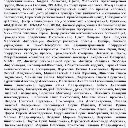
содействия имени Андрея Рылькова, Сфера, Уральская правозащитная
группа, Женщины Евразии, СИБАЛЬТ, Институт прав человека, Фонд защиты
гласности, Российский исследовательский центр по правам человека,
Дальневосточный центр развития гражданских инициатив и социального
партнерства, Пермский региональный правозащитный центр, Гражданское
действие, Центр независимых социологических исследований, Сутяжник,
АКАДЕМИЯ ПО ПРАВАМ ЧЕЛОВЕКА, Частное учреждение в Калининграде по
административной поддержке реализации программ и проектов Совета
Министров северных стран, Центр развития некоммерческих организаций,
Гражданское содействие, Интернешнл-Р, Центр Защиты Прав Средств
Массовой Информации, Институт развития прессы - Сибирь, Частное
учреждение в Санкт-Петербурге по административной поддержке
реализации программ и проектов Совета Министров Северных Стран, Фонд
поддержки свободы прессы, Гражданский контроль, Человек и Закон,
Общественная комиссия по сохранению наследия академика Сахарова,
МЕМО. РУ, Институт региональной прессы, Институт Развития Свободы
Информации, Экозащита!-Женсовет, Общественный вердикт, Евразийская
антимонопольная ассоциация, Дзугкоева Регина Николаевна, Кривенко
Сергей Владимирович, Милославский Павел Юрьевич, Шнырова Ольга
Вадимовна, Чанышева Лилия Айратовна, Сидорович Ольга Борисовна,
Туровский Александр Алексеевич, Васильева Анастасия Евгеньевна, Ривина
Анна Валерьевна, Бурдина Юлия Владимировна, Бойко Анатолий
Николаевич, Пивоваров Андрей Сергеевич, Дугин Сергей Георгиевич, Аверин
Виталий Евгеньевич, Барахоев Магомед Бекханович, Шевченко Дмитрий
Александрович, Шарипков Олег Викторович, Мошель Ирина Ароновна,
Шведов Григорий Сергеевич, Пономарев Лев Александрович, Созаев
Валерий Валерьевич, Каргалицкий Борис Юльевич, Исакова Ирина
Александровна, Исламов Тимур Рифгатович, Романова Ольга Евгеньевна,
Щаров Сергей Алексадрович, Цирульников Борис Альбертович, Халидова
Марина Владимировна, Людевиг Марина Зариевна, Федотова Галина
Анатольевна, Паутов Юрий Анатольевич, Верховский Александр Маркович,
Пислакова-Паркер Марина Петровна, Кочеткова Татьяна Владимировна,