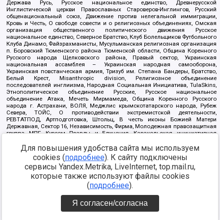
Держава Русь, Русское национальное единство, Древнерусской
Инглистической церкви Православных Староверов-Инглингов, Русский
общенациональный союз, Движение против нелегальной иммиграции,
Кровь и Честь, О свободе совести и о религиозных объединениях, Омская
организация общественного политического движения Русское
национальное единство, Северное Братство, Клуб Болельщиков Футбольного
Клуба Динамо, Файзрахманисты, Мусульманская религиозная организация
п. Боровский Тюменского района Тюменской области, Община Коренного
Русского народа Щелковского района, Правый сектор, Украинская
национальная ассамблея – Украинская народная самооборона,
Украинская повстанческая армия, Тризуб им. Степана Бандеры, Братство,
Белый Крест, Misanthropic division, Религиозное объединение
последователей инглиизма, Народная Социальная Инициатива, TulaSkins,
Этнополитическое объединение Русские, Русское национальное
объединение Атака, Мечеть Мирмамеда, Община Коренного Русского
народа г. Астрахани, ВОЛЯ, Меджлис крымскотатарского народа, Рубеж
Севера, ТОЙС, О противодействии экстремистской деятельности,
РЕВТАТПОД, Артподготовка, Штольц, В честь иконы Божией Матери
Державная, Сектор 16, Независимость, Фирма, Молодежная правозащитная
группа МПГ, Курсом Правды и Единения, Каракольская инициативная
группа, Автоград Крю, Союз Славянских Сил Руси, Алля-Аят,
Для повышения удобства сайта мы используем
Благотворительный пансионат Ак Умут, Русская республика Русь,
Арестантское уголовное единство, Башкорт, Нация и свобода, W.H.С., Фалунь
cookies (
подробнее
). К сайту подключены
Дафа, Иртыш Ultras, Русский Патриотический клуб-Новокузнецк/РПК,
сервисы Yandex.Metrika, LiveInternet, top.mail.ru,
Сибирский державный союз, Фонд борьбы с коррупцией, Фонд защиты прав
граждан, Штабы Навального, Совет граждан СССР Прикубанского округа г.
которые также используют файлы cookies
Краснодара
(
подробнее
).
Источник:
https://minjust.gov.ru/ru/documents/7822/
данные на
08.12.2021
Я согласен/согласна