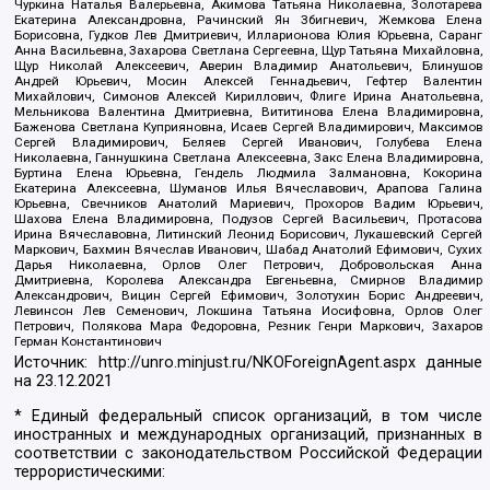
Чуркина Наталья Валерьевна, Акимова Татьяна Николаевна, Золотарева
Екатерина Александровна, Рачинский Ян Збигневич, Жемкова Елена
Борисовна, Гудков Лев Дмитриевич, Илларионова Юлия Юрьевна, Саранг
Анна Васильевна, Захарова Светлана Сергеевна, Щур Татьяна Михайловна,
Щур Николай Алексеевич, Аверин Владимир Анатольевич, Блинушов
Андрей Юрьевич, Мосин Алексей Геннадьевич, Гефтер Валентин
Михайлович, Симонов Алексей Кириллович, Флиге Ирина Анатольевна,
Мельникова Валентина Дмитриевна, Вититинова Елена Владимировна,
Баженова Светлана Куприяновна, Исаев Сергей Владимирович, Максимов
Сергей Владимирович, Беляев Сергей Иванович, Голубева Елена
Николаевна, Ганнушкина Светлана Алексеевна, Закс Елена Владимировна,
Буртина Елена Юрьевна, Гендель Людмила Залмановна, Кокорина
Екатерина Алексеевна, Шуманов Илья Вячеславович, Арапова Галина
Юрьевна, Свечников Анатолий Мариевич, Прохоров Вадим Юрьевич,
Шахова Елена Владимировна, Подузов Сергей Васильевич, Протасова
Ирина Вячеславовна, Литинский Леонид Борисович, Лукашевский Сергей
Маркович, Бахмин Вячеслав Иванович, Шабад Анатолий Ефимович, Сухих
Дарья Николаевна, Орлов Олег Петрович, Добровольская Анна
Дмитриевна, Королева Александра Евгеньевна, Смирнов Владимир
Александрович, Вицин Сергей Ефимович, Золотухин Борис Андреевич,
Левинсон Лев Семенович, Локшина Татьяна Иосифовна, Орлов Олег
Петрович, Полякова Мара Федоровна, Резник Генри Маркович, Захаров
Герман Константинович
Источник:
http://unro.minjust.ru/NKOForeignAgent.aspx
данные
на
23.12.2021
* Единый федеральный список организаций, в том числе
иностранных и международных организаций, признанных в
соответствии с законодательством Российской Федерации
террористическими: