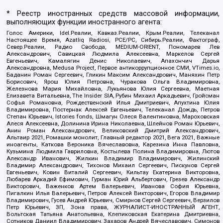
* Реестр иностранных средств массовой информации,
выполняющих функции иностранного агента:
Голос Америки, Idel.Реалии, Кавказ.Реалии, Крым.Реалии, Телеканал
Настоящее Время, Azatliq Radiosi, PCE/PC, Сибирь.Реалии, Фактограф,
Север.Реалии, Радио Свобода, MEDIUM-ORIENT, Пономарев Лев
Александрович, Савицкая Людмила Алексеевна, Маркелов Сергей
Евгеньевич, Камалягин Денис Николаевич, Апахончич Дарья
Александровна, Medusa Project, Первое антикоррупционное СМИ, VTimes.io,
Баданин Роман Сергеевич, Гликин Максим Александрович, Маняхин Петр
Борисович, Ярош Юлия Петровна, Чуракова Ольга Владимировна,
Железнова Мария Михайловна, Лукьянова Юлия Сергеевна, Маетная
Елизавета Витальевна, The Insider SIA, Рубин Михаил Аркадьевич, Гройсман
Софья Романовна, Рождественский Илья Дмитриевич, Апухтина Юлия
Владимировна, Постернак Алексей Евгеньевич, Телеканал Дождь, Петров
Степан Юрьевич, Istories fonds, Шмагун Олеся Валентиновна, Мароховская
Алеся Алексеевна, Долинина Ирина Николаевна, Шлейнов Роман Юрьевич,
Анин Роман Александрович, Великовский Дмитрий Александрович,
Альтаир 2021, Ромашки монолит, Главный редактор 2021, Вега 2021, Важные
иноагенты, Каткова Вероника Вячеславовна, Карезина Инна Павловна,
Кузьмина Людмила Гавриловна, Костылева Полина Владимировна, Лютов
Александр Иванович, Жилкин Владимир Владимирович, Жилинский
Владимир Александрович, Тихонов Михаил Сергеевич, Пискунов Сергей
Евгеньевич, Ковин Виталий Сергеевич, Кильтау Екатерина Викторовна,
Любарев Аркадий Ефимович, Гурман Юрий Альбертович, Грезев Александр
Викторович, Важенков Артем Валерьевич, Иванова София Юрьевна,
Пигалкин Илья Валерьевич, Петров Алексей Викторович, Егоров Владимир
Владимирович, Гусев Андрей Юрьевич, Смирнов Сергей Сергеевич, Верзилов
Петр Юрьевич, ЗП, Зона права, ЖУРНАЛИСТ-ИНОСТРАННЫЙ АГЕНТ,
Вольтская Татьяна Анатольевна, Клепиковская Екатерина Дмитриевна,
Сотников Даниил Владимирович, Захаров Андрей Вячеславович, Симонов