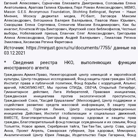
Евгений Алексеевич, Сурначева Елизавета Дмитриевна, Соловьева Елена
Анатольевна, Арапова Галина Юрьевна, Перл Роман Александрович, МЕМО,
Mason G.E.S. Anonymous Foundation, Stichting Bellingcat, Якутия – Наше
Мнение, Москоу диджитал медиа, РС-Балт, Заговора Максим
Александрович, Ветошкина Валерия Валерьевна, Павлов Иван Юрьевич,
Скворцова Елена Сергеевна, Оленичев Максим Владимирович, Как бы
инагент, Кочетков Игорь Викторович, Иркутский союз библиофилов, Честные
выборы, Нобелевский призыв, Еланчик Олег Александрович, Григорьева
Алина Александровна, Григорьев Андрей Валерьевич , Гималова Регина
Эмилевна, Хисамова Регина Фаритовна
Источник:
https://minjust.gov.ru/ru/documents/7755/
данные на
03.12.2021
* Сведения реестра НКО, выполняющих функции
иностранного агента:
Гражданин.Армия.Право, Нижегородский центр немецкой и европейской
культуры, Центр гендерных исследований, Фонд защиты прав граждан Штаб,
Институт права и публичной политики, Фонд борьбы с коррупцией, Альянс
врачей, НАСИЛИЮ.НЕТ, Мы против СПИДа, СВЕЧА, Открытый Петербург,
Гуманитарное действие, Лига Избирателей, Правовая инициатива,
Гражданская инициатива против экологической преступности,
Гражданский Союз, "Хасдей Ерушалаим" (Милосердие), Центр поддержки и
содействия развитию средств массовой информации, В защиту прав
заключенных, Горячая Линия, Центр социально-информационных
инициатив Действие, Институт глобализации и социальных движений,
ВМЕСТЕ, Благотворительный фонд охраны здоровья и защиты прав
граждан, Благотворительный фонд помощи осужденным и их семьям, Фонд
Тольятти, Новое время, Серебряная тайга, Так-Так-Так, центр Сова, центр
Анна, Проект Апрель, Самарская губерния, Эра здоровья, Мемориал,
Аналитический Центр Юрия Левады, Издательство Парк Гагарина, Фонд