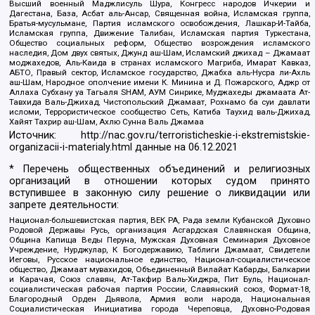
Высший военный Маджлисуль Шура, Конгресс народов Ичкерии и
Дагестана, База, Асбат аль-Ансар, Священная война, Исламская группа,
Братья-мусульмане, Партия исламского освобождения, Лашкар-И-Тайба,
Исламская группа, Движение Талибан, Исламская партия Туркестана,
Общество социальных реформ, Общество возрождения исламского
наследия, Дом двух святых, Джунд аш-Шам, Исламский джихад – Джамаат
моджахедов, Аль-Каида в странах исламского Магриба, Имарат Кавказ,
АБТО, Правый сектор, Исламское государство, Джабха аль-Нусра ли-Ахль
аш-Шам, Народное ополчение имени К. Минина и Д. Пожарского, Аджр от
Аллаха Субхану уа Тагьаля SHAM, АУМ Синрике, Муджахеды джамаата Ат-
Тавхида Валь-Джихад, Чистопольский Джамаат, Рохнамо ба суи давлати
исломи, Террористическое сообщество Сеть, Катиба Таухид валь-Джихад,
Хайят Тахрир аш-Шам, Ахлю Сунна Валь Джамаа
Источник:
http://nac.gov.ru/terroristicheskie-i-ekstremistskie-
organizacii-i-materialy.html
данные на
06.12.2021
* Перечень общественных объединений и религиозных
организаций в отношении которых судом принято
вступившее в законную силу решение о ликвидации или
запрете деятельности:
Национал-большевистская партия, ВЕК РА, Рада земли Кубанской Духовно
Родовой Державы Русь, организация Асгардская Славянская Община,
Община Капища Веды Перуна, Мужская Духовная Семинария Духовное
Учреждение, Нурджулар, К Богодержавию, Таблиги Джамаат, Свидетели
Иеговы, Русское национальное единство, Национал-социалистическое
общество, Джамаат мувахидов, Объединенный Вилайат Кабарды, Балкарии
и Карачая, Союз славян, Ат-Такфир Валь-Хиджра, Пит Буль, Национал-
социалистическая рабочая партия России, Славянский союз, Формат-18,
Благородный Орден Дьявола, Армия воли народа, Национальная
Социалистическая Инициатива города Череповца, Духовно-Родовая