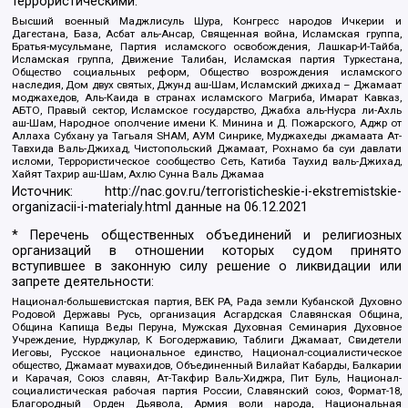
террористическими:
Высший военный Маджлисуль Шура, Конгресс народов Ичкерии и
Дагестана, База, Асбат аль-Ансар, Священная война, Исламская группа,
Братья-мусульмане, Партия исламского освобождения, Лашкар-И-Тайба,
Исламская группа, Движение Талибан, Исламская партия Туркестана,
Общество социальных реформ, Общество возрождения исламского
наследия, Дом двух святых, Джунд аш-Шам, Исламский джихад – Джамаат
моджахедов, Аль-Каида в странах исламского Магриба, Имарат Кавказ,
АБТО, Правый сектор, Исламское государство, Джабха аль-Нусра ли-Ахль
аш-Шам, Народное ополчение имени К. Минина и Д. Пожарского, Аджр от
Аллаха Субхану уа Тагьаля SHAM, АУМ Синрике, Муджахеды джамаата Ат-
Тавхида Валь-Джихад, Чистопольский Джамаат, Рохнамо ба суи давлати
исломи, Террористическое сообщество Сеть, Катиба Таухид валь-Джихад,
Хайят Тахрир аш-Шам, Ахлю Сунна Валь Джамаа
Источник:
http://nac.gov.ru/terroristicheskie-i-ekstremistskie-
organizacii-i-materialy.html
данные на
06.12.2021
* Перечень общественных объединений и религиозных
организаций в отношении которых судом принято
вступившее в законную силу решение о ликвидации или
запрете деятельности:
Национал-большевистская партия, ВЕК РА, Рада земли Кубанской Духовно
Родовой Державы Русь, организация Асгардская Славянская Община,
Община Капища Веды Перуна, Мужская Духовная Семинария Духовное
Учреждение, Нурджулар, К Богодержавию, Таблиги Джамаат, Свидетели
Иеговы, Русское национальное единство, Национал-социалистическое
общество, Джамаат мувахидов, Объединенный Вилайат Кабарды, Балкарии
и Карачая, Союз славян, Ат-Такфир Валь-Хиджра, Пит Буль, Национал-
социалистическая рабочая партия России, Славянский союз, Формат-18,
Благородный Орден Дьявола, Армия воли народа, Национальная