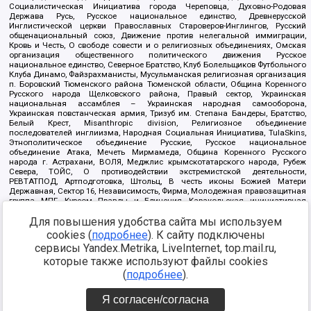
Социалистическая Инициатива города Череповца, Духовно-Родовая
Держава Русь, Русское национальное единство, Древнерусской
Инглистической церкви Православных Староверов-Инглингов, Русский
общенациональный союз, Движение против нелегальной иммиграции,
Кровь и Честь, О свободе совести и о религиозных объединениях, Омская
организация общественного политического движения Русское
национальное единство, Северное Братство, Клуб Болельщиков Футбольного
Клуба Динамо, Файзрахманисты, Мусульманская религиозная организация
п. Боровский Тюменского района Тюменской области, Община Коренного
Русского народа Щелковского района, Правый сектор, Украинская
национальная ассамблея – Украинская народная самооборона,
Украинская повстанческая армия, Тризуб им. Степана Бандеры, Братство,
Белый Крест, Misanthropic division, Религиозное объединение
последователей инглиизма, Народная Социальная Инициатива, TulaSkins,
Этнополитическое объединение Русские, Русское национальное
объединение Атака, Мечеть Мирмамеда, Община Коренного Русского
народа г. Астрахани, ВОЛЯ, Меджлис крымскотатарского народа, Рубеж
Севера, ТОЙС, О противодействии экстремистской деятельности,
РЕВТАТПОД, Артподготовка, Штольц, В честь иконы Божией Матери
Державная, Сектор 16, Независимость, Фирма, Молодежная правозащитная
группа МПГ, Курсом Правды и Единения, Каракольская инициативная
группа, Автоград Крю, Союз Славянских Сил Руси, Алля-Аят,
Для повышения удобства сайта мы используем
Благотворительный пансионат Ак Умут, Русская республика Русь,
Арестантское уголовное единство, Башкорт, Нация и свобода, W.H.С., Фалунь
cookies (
подробнее
). К сайту подключены
Дафа, Иртыш Ultras, Русский Патриотический клуб-Новокузнецк/РПК,
сервисы Yandex.Metrika, LiveInternet, top.mail.ru,
Сибирский державный союз, Фонд борьбы с коррупцией, Фонд защиты прав
граждан, Штабы Навального, Совет граждан СССР Прикубанского округа г.
которые также используют файлы cookies
Краснодара
(
подробнее
).
Источник:
https://minjust.gov.ru/ru/documents/7822/
данные на
08.12.2021
Я согласен/согласна