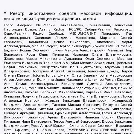
* Реестр иностранных средств массовой информации,
выполняющих функции иностранного агента:
Голос Америки, Idel.Реалии, Кавказ.Реалии, Крым.Реалии, Телеканал
Настоящее Время, Azatliq Radiosi, PCE/PC, Сибирь.Реалии, Фактограф,
Север.Реалии, Радио Свобода, MEDIUM-ORIENT, Пономарев Лев
Александрович, Савицкая Людмила Алексеевна, Маркелов Сергей
Евгеньевич, Камалягин Денис Николаевич, Апахончич Дарья
Александровна, Medusa Project, Первое антикоррупционное СМИ, VTimes.io,
Баданин Роман Сергеевич, Гликин Максим Александрович, Маняхин Петр
Борисович, Ярош Юлия Петровна, Чуракова Ольга Владимировна,
Железнова Мария Михайловна, Лукьянова Юлия Сергеевна, Маетная
Елизавета Витальевна, The Insider SIA, Рубин Михаил Аркадьевич, Гройсман
Софья Романовна, Рождественский Илья Дмитриевич, Апухтина Юлия
Владимировна, Постернак Алексей Евгеньевич, Телеканал Дождь, Петров
Степан Юрьевич, Istories fonds, Шмагун Олеся Валентиновна, Мароховская
Алеся Алексеевна, Долинина Ирина Николаевна, Шлейнов Роман Юрьевич,
Анин Роман Александрович, Великовский Дмитрий Александрович,
Альтаир 2021, Ромашки монолит, Главный редактор 2021, Вега 2021, Важные
иноагенты, Каткова Вероника Вячеславовна, Карезина Инна Павловна,
Кузьмина Людмила Гавриловна, Костылева Полина Владимировна, Лютов
Александр Иванович, Жилкин Владимир Владимирович, Жилинский
Владимир Александрович, Тихонов Михаил Сергеевич, Пискунов Сергей
Евгеньевич, Ковин Виталий Сергеевич, Кильтау Екатерина Викторовна,
Любарев Аркадий Ефимович, Гурман Юрий Альбертович, Грезев Александр
Викторович, Важенков Артем Валерьевич, Иванова София Юрьевна,
Пигалкин Илья Валерьевич, Петров Алексей Викторович, Егоров Владимир
Владимирович, Гусев Андрей Юрьевич, Смирнов Сергей Сергеевич, Верзилов
Петр Юрьевич, ЗП, Зона права, ЖУРНАЛИСТ-ИНОСТРАННЫЙ АГЕНТ,
Вольтская Татьяна Анатольевна, Клепиковская Екатерина Дмитриевна,