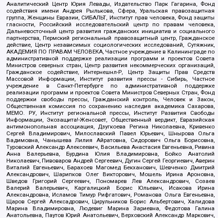
Аналитический Центр Юрия Левады, Издательство Парк Гагарина, Фонд
содействия имени Андрея Рылькова, Сфера, Уральская правозащитная
группа, Женщины Евразии, СИБАЛЬТ, Институт прав человека, Фонд защиты
гласности, Российский исследовательский центр по правам человека,
Дальневосточный центр развития гражданских инициатив и социального
партнерства, Пермский региональный правозащитный центр, Гражданское
действие, Центр независимых социологических исследований, Сутяжник,
АКАДЕМИЯ ПО ПРАВАМ ЧЕЛОВЕКА, Частное учреждение в Калининграде по
административной поддержке реализации программ и проектов Совета
Министров северных стран, Центр развития некоммерческих организаций,
Гражданское содействие, Интернешнл-Р, Центр Защиты Прав Средств
Массовой Информации, Институт развития прессы - Сибирь, Частное
учреждение в Санкт-Петербурге по административной поддержке
реализации программ и проектов Совета Министров Северных Стран, Фонд
поддержки свободы прессы, Гражданский контроль, Человек и Закон,
Общественная комиссия по сохранению наследия академика Сахарова,
МЕМО. РУ, Институт региональной прессы, Институт Развития Свободы
Информации, Экозащита!-Женсовет, Общественный вердикт, Евразийская
антимонопольная ассоциация, Дзугкоева Регина Николаевна, Кривенко
Сергей Владимирович, Милославский Павел Юрьевич, Шнырова Ольга
Вадимовна, Чанышева Лилия Айратовна, Сидорович Ольга Борисовна,
Туровский Александр Алексеевич, Васильева Анастасия Евгеньевна, Ривина
Анна Валерьевна, Бурдина Юлия Владимировна, Бойко Анатолий
Николаевич, Пивоваров Андрей Сергеевич, Дугин Сергей Георгиевич, Аверин
Виталий Евгеньевич, Барахоев Магомед Бекханович, Шевченко Дмитрий
Александрович, Шарипков Олег Викторович, Мошель Ирина Ароновна,
Шведов Григорий Сергеевич, Пономарев Лев Александрович, Созаев
Валерий Валерьевич, Каргалицкий Борис Юльевич, Исакова Ирина
Александровна, Исламов Тимур Рифгатович, Романова Ольга Евгеньевна,
Щаров Сергей Алексадрович, Цирульников Борис Альбертович, Халидова
Марина Владимировна, Людевиг Марина Зариевна, Федотова Галина
Анатольевна, Паутов Юрий Анатольевич, Верховский Александр Маркович,