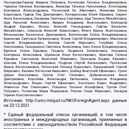
Пислакова-Паркер Марина Петровна, Кочеткова Татьяна Владимировна,
Чуркина Наталья Валерьевна, Акимова Татьяна Николаевна, Золотарева
Екатерина Александровна, Рачинский Ян Збигневич, Жемкова Елена
Борисовна, Гудков Лев Дмитриевич, Илларионова Юлия Юрьевна, Саранг
Анна Васильевна, Захарова Светлана Сергеевна, Щур Татьяна Михайловна,
Щур Николай Алексеевич, Аверин Владимир Анатольевич, Блинушов
Андрей Юрьевич, Мосин Алексей Геннадьевич, Гефтер Валентин
Михайлович, Симонов Алексей Кириллович, Флиге Ирина Анатольевна,
Мельникова Валентина Дмитриевна, Вититинова Елена Владимировна,
Баженова Светлана Куприяновна, Исаев Сергей Владимирович, Максимов
Сергей Владимирович, Беляев Сергей Иванович, Голубева Елена
Николаевна, Ганнушкина Светлана Алексеевна, Закс Елена Владимировна,
Буртина Елена Юрьевна, Гендель Людмила Залмановна, Кокорина
Екатерина Алексеевна, Шуманов Илья Вячеславович, Арапова Галина
Юрьевна, Свечников Анатолий Мариевич, Прохоров Вадим Юрьевич,
Шахова Елена Владимировна, Подузов Сергей Васильевич, Протасова
Ирина Вячеславовна, Литинский Леонид Борисович, Лукашевский Сергей
Маркович, Бахмин Вячеслав Иванович, Шабад Анатолий Ефимович, Сухих
Дарья Николаевна, Орлов Олег Петрович, Добровольская Анна
Дмитриевна, Королева Александра Евгеньевна, Смирнов Владимир
Александрович, Вицин Сергей Ефимович, Золотухин Борис Андреевич,
Левинсон Лев Семенович, Локшина Татьяна Иосифовна, Орлов Олег
Петрович, Полякова Мара Федоровна, Резник Генри Маркович, Захаров
Герман Константинович
Источник:
http://unro.minjust.ru/NKOForeignAgent.aspx
данные
на
23.12.2021
* Единый федеральный список организаций, в том числе
иностранных и международных организаций, признанных в
соответствии с законодательством Российской Федерации