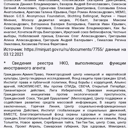
Сотников Даниил Владимирович, Захаров Андрей Вячеславович, Симонов
Евгений Алексеевич, Сурначева Елизавета Дмитриевна, Соловьева Елена
Анатольевна, Арапова Галина Юрьевна, Перл Роман Александрович, МЕМО,
Mason G.E.S. Anonymous Foundation, Stichting Bellingcat, Якутия – Наше
Мнение, Москоу диджитал медиа, РС-Балт, Заговора Максим
Александрович, Ветошкина Валерия Валерьевна, Павлов Иван Юрьевич,
Скворцова Елена Сергеевна, Оленичев Максим Владимирович, Как бы
инагент, Кочетков Игорь Викторович, Иркутский союз библиофилов, Честные
выборы, Нобелевский призыв, Еланчик Олег Александрович, Григорьева
Алина Александровна, Григорьев Андрей Валерьевич , Гималова Регина
Эмилевна, Хисамова Регина Фаритовна
Источник:
https://minjust.gov.ru/ru/documents/7755/
данные на
03.12.2021
* Сведения реестра НКО, выполняющих функции
иностранного агента:
Гражданин.Армия.Право, Нижегородский центр немецкой и европейской
культуры, Центр гендерных исследований, Фонд защиты прав граждан Штаб,
Институт права и публичной политики, Фонд борьбы с коррупцией, Альянс
врачей, НАСИЛИЮ.НЕТ, Мы против СПИДа, СВЕЧА, Открытый Петербург,
Гуманитарное действие, Лига Избирателей, Правовая инициатива,
Гражданская инициатива против экологической преступности,
Гражданский Союз, "Хасдей Ерушалаим" (Милосердие), Центр поддержки и
содействия развитию средств массовой информации, В защиту прав
заключенных, Горячая Линия, Центр социально-информационных
инициатив Действие, Институт глобализации и социальных движений,
ВМЕСТЕ, Благотворительный фонд охраны здоровья и защиты прав
граждан, Благотворительный фонд помощи осужденным и их семьям, Фонд
Тольятти, Новое время, Серебряная тайга, Так-Так-Так, центр Сова, центр
Анна, Проект Апрель, Самарская губерния, Эра здоровья, Мемориал,