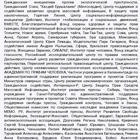
Гражданская инициатива против экологической преступности,
Гражданский Союз, "Хасдей Ерушалаим" (Милосердие), Центр поддержки и
содействия развитию средств массовой информации, В защиту прав
заключенных, Горячая Линия, Центр социально-информационных
инициатив Действие, Институт глобализации и социальных движений,
ВМЕСТЕ, Благотворительный фонд охраны здоровья и защиты прав
граждан, Благотворительный фонд помощи осужденным и их семьям, Фонд
Тольятти, Новое время, Серебряная тайга, Так-Так-Так, центр Сова, центр
Анна, Проект Апрель, Самарская губерния, Эра здоровья, Мемориал,
Аналитический Центр Юрия Левады, Издательство Парк Гагарина, Фонд
содействия имени Андрея Рылькова, Сфера, Уральская правозащитная
группа, Женщины Евразии, СИБАЛЬТ, Институт прав человека, Фонд защиты
гласности, Российский исследовательский центр по правам человека,
Дальневосточный центр развития гражданских инициатив и социального
партнерства, Пермский региональный правозащитный центр, Гражданское
действие, Центр независимых социологических исследований, Сутяжник,
АКАДЕМИЯ ПО ПРАВАМ ЧЕЛОВЕКА, Частное учреждение в Калининграде по
административной поддержке реализации программ и проектов Совета
Министров северных стран, Центр развития некоммерческих организаций,
Гражданское содействие, Интернешнл-Р, Центр Защиты Прав Средств
Массовой Информации, Институт развития прессы - Сибирь, Частное
учреждение в Санкт-Петербурге по административной поддержке
реализации программ и проектов Совета Министров Северных Стран, Фонд
поддержки свободы прессы, Гражданский контроль, Человек и Закон,
Общественная комиссия по сохранению наследия академика Сахарова,
МЕМО. РУ, Институт региональной прессы, Институт Развития Свободы
Информации, Экозащита!-Женсовет, Общественный вердикт, Евразийская
антимонопольная ассоциация, Дзугкоева Регина Николаевна, Кривенко
Сергей Владимирович, Милославский Павел Юрьевич, Шнырова Ольга
Вадимовна, Чанышева Лилия Айратовна, Сидорович Ольга Борисовна,
Туровский Александр Алексеевич, Васильева Анастасия Евгеньевна, Ривина
Анна Валерьевна, Бурдина Юлия Владимировна, Бойко Анатолий