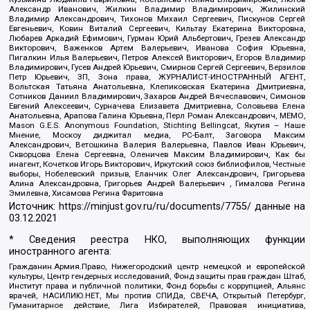
Александр Иванович, Жилкин Владимир Владимирович, Жилинский
Владимир Александрович, Тихонов Михаил Сергеевич, Пискунов Сергей
Евгеньевич, Ковин Виталий Сергеевич, Кильтау Екатерина Викторовна,
Любарев Аркадий Ефимович, Гурман Юрий Альбертович, Грезев Александр
Викторович, Важенков Артем Валерьевич, Иванова София Юрьевна,
Пигалкин Илья Валерьевич, Петров Алексей Викторович, Егоров Владимир
Владимирович, Гусев Андрей Юрьевич, Смирнов Сергей Сергеевич, Верзилов
Петр Юрьевич, ЗП, Зона права, ЖУРНАЛИСТ-ИНОСТРАННЫЙ АГЕНТ,
Вольтская Татьяна Анатольевна, Клепиковская Екатерина Дмитриевна,
Сотников Даниил Владимирович, Захаров Андрей Вячеславович, Симонов
Евгений Алексеевич, Сурначева Елизавета Дмитриевна, Соловьева Елена
Анатольевна, Арапова Галина Юрьевна, Перл Роман Александрович, МЕМО,
Mason G.E.S. Anonymous Foundation, Stichting Bellingcat, Якутия – Наше
Мнение, Москоу диджитал медиа, РС-Балт, Заговора Максим
Александрович, Ветошкина Валерия Валерьевна, Павлов Иван Юрьевич,
Скворцова Елена Сергеевна, Оленичев Максим Владимирович, Как бы
инагент, Кочетков Игорь Викторович, Иркутский союз библиофилов, Честные
выборы, Нобелевский призыв, Еланчик Олег Александрович, Григорьева
Алина Александровна, Григорьев Андрей Валерьевич , Гималова Регина
Эмилевна, Хисамова Регина Фаритовна
Источник:
https://minjust.gov.ru/ru/documents/7755/
данные на
03.12.2021
* Сведения реестра НКО, выполняющих функции
иностранного агента:
Гражданин.Армия.Право, Нижегородский центр немецкой и европейской
культуры, Центр гендерных исследований, Фонд защиты прав граждан Штаб,
Институт права и публичной политики, Фонд борьбы с коррупцией, Альянс
врачей, НАСИЛИЮ.НЕТ, Мы против СПИДа, СВЕЧА, Открытый Петербург,
Гуманитарное действие, Лига Избирателей, Правовая инициатива,