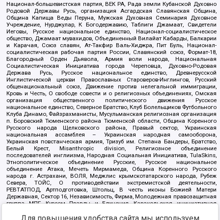
Национал-большевистская партия, ВЕК РА, Рада земли Кубанской Духовно
Родовой Державы Русь, организация Асгардская Славянская Община,
Община Капища Веды Перуна, Мужская Духовная Семинария Духовное
Учреждение, Нурджулар, К Богодержавию, Таблиги Джамаат, Свидетели
Иеговы, Русское национальное единство, Национал-социалистическое
общество, Джамаат мувахидов, Объединенный Вилайат Кабарды, Балкарии
и Карачая, Союз славян, Ат-Такфир Валь-Хиджра, Пит Буль, Национал-
социалистическая рабочая партия России, Славянский союз, Формат-18,
Благородный Орден Дьявола, Армия воли народа, Национальная
Социалистическая Инициатива города Череповца, Духовно-Родовая
Держава Русь, Русское национальное единство, Древнерусской
Инглистической церкви Православных Староверов-Инглингов, Русский
общенациональный союз, Движение против нелегальной иммиграции,
Кровь и Честь, О свободе совести и о религиозных объединениях, Омская
организация общественного политического движения Русское
национальное единство, Северное Братство, Клуб Болельщиков Футбольного
Клуба Динамо, Файзрахманисты, Мусульманская религиозная организация
п. Боровский Тюменского района Тюменской области, Община Коренного
Русского народа Щелковского района, Правый сектор, Украинская
национальная ассамблея – Украинская народная самооборона,
Украинская повстанческая армия, Тризуб им. Степана Бандеры, Братство,
Белый Крест, Misanthropic division, Религиозное объединение
последователей инглиизма, Народная Социальная Инициатива, TulaSkins,
Этнополитическое объединение Русские, Русское национальное
объединение Атака, Мечеть Мирмамеда, Община Коренного Русского
народа г. Астрахани, ВОЛЯ, Меджлис крымскотатарского народа, Рубеж
Севера, ТОЙС, О противодействии экстремистской деятельности,
РЕВТАТПОД, Артподготовка, Штольц, В честь иконы Божией Матери
Державная, Сектор 16, Независимость, Фирма, Молодежная правозащитная
группа МПГ, Курсом Правды и Единения, Каракольская инициативная
группа, Автоград Крю, Союз Славянских Сил Руси, Алля-Аят,
Для повышения удобства сайта мы используем
Благотворительный пансионат Ак Умут, Русская республика Русь,