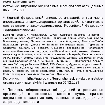
Герман Константинович
Источник:
http://unro.minjust.ru/NKOForeignAgent.aspx
данные
на
23.12.2021
* Единый федеральный список организаций, в том числе
иностранных и международных организаций, признанных в
соответствии с законодательством Российской Федерации
террористическими:
Высший военный Маджлисуль Шура, Конгресс народов Ичкерии и
Дагестана, База, Асбат аль-Ансар, Священная война, Исламская группа,
Братья-мусульмане, Партия исламского освобождения, Лашкар-И-Тайба,
Исламская группа, Движение Талибан, Исламская партия Туркестана,
Общество социальных реформ, Общество возрождения исламского
наследия, Дом двух святых, Джунд аш-Шам, Исламский джихад – Джамаат
моджахедов, Аль-Каида в странах исламского Магриба, Имарат Кавказ,
АБТО, Правый сектор, Исламское государство, Джабха аль-Нусра ли-Ахль
аш-Шам, Народное ополчение имени К. Минина и Д. Пожарского, Аджр от
Аллаха Субхану уа Тагьаля SHAM, АУМ Синрике, Муджахеды джамаата Ат-
Тавхида Валь-Джихад, Чистопольский Джамаат, Рохнамо ба суи давлати
исломи, Террористическое сообщество Сеть, Катиба Таухид валь-Джихад,
Хайят Тахрир аш-Шам, Ахлю Сунна Валь Джамаа
Источник:
http://nac.gov.ru/terroristicheskie-i-ekstremistskie-
organizacii-i-materialy.html
данные на
06.12.2021
* Перечень общественных объединений и религиозных
организаций в отношении которых судом принято
вступившее в законную силу решение о ликвидации или
запрете деятельности: