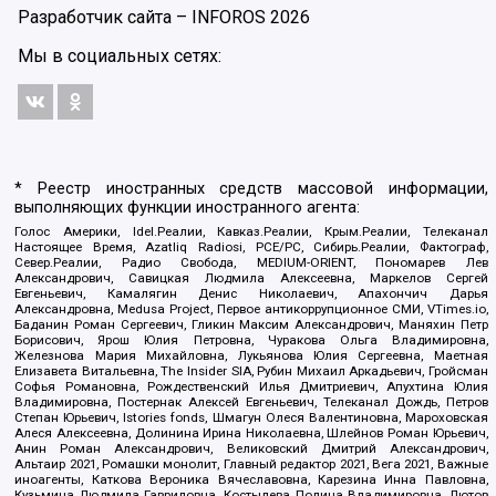
Разработчик сайта –
INFOROS
2026
Мы в социальных сетях:
* Реестр иностранных средств массовой информации,
выполняющих функции иностранного агента:
Голос Америки, Idel.Реалии, Кавказ.Реалии, Крым.Реалии, Телеканал
Настоящее Время, Azatliq Radiosi, PCE/PC, Сибирь.Реалии, Фактограф,
Север.Реалии, Радио Свобода, MEDIUM-ORIENT, Пономарев Лев
Александрович, Савицкая Людмила Алексеевна, Маркелов Сергей
Евгеньевич, Камалягин Денис Николаевич, Апахончич Дарья
Александровна, Medusa Project, Первое антикоррупционное СМИ, VTimes.io,
Баданин Роман Сергеевич, Гликин Максим Александрович, Маняхин Петр
Борисович, Ярош Юлия Петровна, Чуракова Ольга Владимировна,
Железнова Мария Михайловна, Лукьянова Юлия Сергеевна, Маетная
Елизавета Витальевна, The Insider SIA, Рубин Михаил Аркадьевич, Гройсман
Софья Романовна, Рождественский Илья Дмитриевич, Апухтина Юлия
Владимировна, Постернак Алексей Евгеньевич, Телеканал Дождь, Петров
Степан Юрьевич, Istories fonds, Шмагун Олеся Валентиновна, Мароховская
Алеся Алексеевна, Долинина Ирина Николаевна, Шлейнов Роман Юрьевич,
Анин Роман Александрович, Великовский Дмитрий Александрович,
Альтаир 2021, Ромашки монолит, Главный редактор 2021, Вега 2021, Важные
иноагенты, Каткова Вероника Вячеславовна, Карезина Инна Павловна,
Кузьмина Людмила Гавриловна, Костылева Полина Владимировна, Лютов