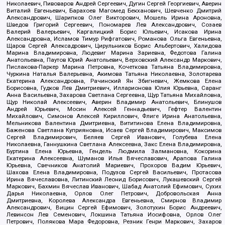
Николаевич, Пивоваров Андрей Сергеевич, Дугин Сергей Георгиевич, Аверин
Виталий Евгеньевич, Барахоев Магомед Бекханович, Шевченко Дмитрий
Александрович, Шарипков Олег Викторович, Мошель Ирина Ароновна,
Шведов Григорий Сергеевич, Пономарев Лев Александрович, Созаев
Валерий Валерьевич, Каргалицкий Борис Юльевич, Исакова Ирина
Александровна, Исламов Тимур Рифгатович, Романова Ольга Евгеньевна,
Щаров Сергей Алексадрович, Цирульников Борис Альбертович, Халидова
Марина Владимировна, Людевиг Марина Зариевна, Федотова Галина
Анатольевна, Паутов Юрий Анатольевич, Верховский Александр Маркович,
Пислакова-Паркер Марина Петровна, Кочеткова Татьяна Владимировна,
Чуркина Наталья Валерьевна, Акимова Татьяна Николаевна, Золотарева
Екатерина Александровна, Рачинский Ян Збигневич, Жемкова Елена
Борисовна, Гудков Лев Дмитриевич, Илларионова Юлия Юрьевна, Саранг
Анна Васильевна, Захарова Светлана Сергеевна, Щур Татьяна Михайловна,
Щур Николай Алексеевич, Аверин Владимир Анатольевич, Блинушов
Андрей Юрьевич, Мосин Алексей Геннадьевич, Гефтер Валентин
Михайлович, Симонов Алексей Кириллович, Флиге Ирина Анатольевна,
Мельникова Валентина Дмитриевна, Вититинова Елена Владимировна,
Баженова Светлана Куприяновна, Исаев Сергей Владимирович, Максимов
Сергей Владимирович, Беляев Сергей Иванович, Голубева Елена
Николаевна, Ганнушкина Светлана Алексеевна, Закс Елена Владимировна,
Буртина Елена Юрьевна, Гендель Людмила Залмановна, Кокорина
Екатерина Алексеевна, Шуманов Илья Вячеславович, Арапова Галина
Юрьевна, Свечников Анатолий Мариевич, Прохоров Вадим Юрьевич,
Шахова Елена Владимировна, Подузов Сергей Васильевич, Протасова
Ирина Вячеславовна, Литинский Леонид Борисович, Лукашевский Сергей
Маркович, Бахмин Вячеслав Иванович, Шабад Анатолий Ефимович, Сухих
Дарья Николаевна, Орлов Олег Петрович, Добровольская Анна
Дмитриевна, Королева Александра Евгеньевна, Смирнов Владимир
Александрович, Вицин Сергей Ефимович, Золотухин Борис Андреевич,
Левинсон Лев Семенович, Локшина Татьяна Иосифовна, Орлов Олег
Петрович, Полякова Мара Федоровна, Резник Генри Маркович, Захаров