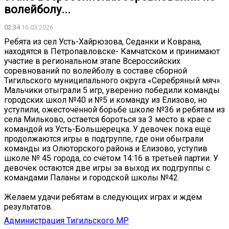
волейболу...
02:34
16.03.2026
Ребята из сел Усть-Хайрюзова, Седанки и Коврана,
находятся в Петропавловске- Камчатском и принимают
участие в региональном этапе Всероссийских
соревнований по волейболу в составе сборной
Тигильского муниципального округа «Серебряный мяч».
Мальчики отыграли 5 игр, уверенно победили команды
городских школ №40 и №5 и команду из Елизово, но
уступили, ожесточённой борьбе школе №36 и ребятам из
села Мильково, остается бороться за 3 место в крае с
командой из Усть-Большерецка. У девочек пока ещё
продолжаются игры в подгруппе, где они обыграли
команды из Олюторского района и Елизово, уступив
школе № 45 города, со счётом 14:16 в третьей партии. У
девочек остаются две игры за выход их подгруппы с
командами Паланы и городской школы №42.
Желаем удачи ребятам в следующих играх и ждём
результатов.
Администрация Тигильского МР