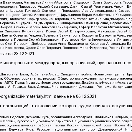
 Вадимовна, Чанышева Лилия Айратовна, Сидорович Ольга Борисовна, Туровс
олаевич, Пивоваров Андрей Сергеевич, Дугин Сергей Георгиевич, Аверин В
вна, Шведов Григорий Сергеевич, Пономарев Лев Александрович, Созаев
евна, Щаров Сергей Алексадрович, Цирульников Борис Альбертович, Халидо
ович, Пислакова-Паркер Марина Петровна, Кочеткова Татьяна Владимировна, Ч
Борисовна, Гудков Лев Дмитриевич, Илларионова Юлия Юрьевна, Саранг Анна
Андрей Юрьевич, Мосин Алексей Геннадьевич, Гефтер Валентин Михайлович,
а Светлана Куприяновна, Исаев Сергей Владимирович, Максимов Сергей Вл
а Елена Юрьевна, Гендель Людмила Залмановна, Кокорина Екатерина Алексее
ровна, Подузов Сергей Васильевич, Протасова Ирина Вячеславовна, Литинск
ов Олег Петрович, Добровольская Анна Дмитриевна, Королева Александра Ев
яна Иосифовна, Орлов Олег Петрович, Полякова Мара Федоровна, Резник Генри
ные на
23.12.2021
ле иностранных и международных организаций, признанных в с
гестана, База, Асбат аль-Ансар, Священная война, Исламская группа, Бра
ана, Общество социальных реформ, Общество возрождения исламского насле
з, АБТО, Правый сектор, Исламское государство, Джабха аль-Нусра ли-Ахль а
та Ат-Тавхида Валь-Джихад, Чистопольский Джамаат, Рохнамо ба суи давлат
-organizacii-i-materialy.html
данные на
06.12.2021
 организаций в отношении которых судом принято вступивше
Духовно Родовой Державы Русь, организация Асгардская Славянская Община,
ли Иеговы, Русское национальное единство, Национал-социалистическое обще
нал-социалистическая рабочая партия России, Славянский союз, Формат-
вая Держава Русь, Русское национальное единство, Древнерусской Ингл