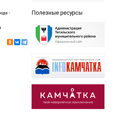
Полезные ресурсы
оде -
х