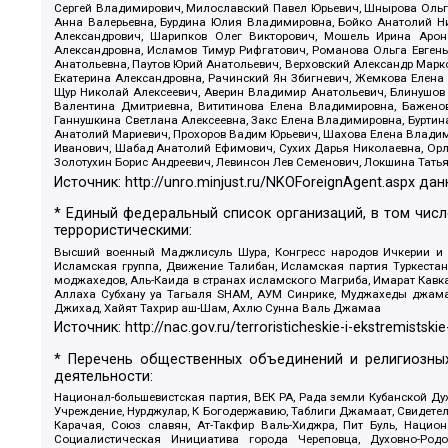
Сергей Владимирович, Милославский Павел Юрьевич, Шнырова Ольга
Анна Валерьевна, Бурдина Юлия Владимировна, Бойко Анатолий Ник
Александрович, Шарипков Олег Викторович, Мошель Ирина Ароно
Александровна, Исламов Тимур Рифгатович, Романова Ольга Евгень
Анатольевна, Паутов Юрий Анатольевич, Верховский Александр Марк
Екатерина Александровна, Рачинский Ян Збигневич, Жемкова Елена 
Щур Николай Алексеевич, Аверин Владимир Анатольевич, Блинушов 
Валентина Дмитриевна, Вититинова Елена Владимировна, Баженов
Ганнушкина Светлана Алексеевна, Закс Елена Владимировна, Буртин
Анатолий Мариевич, Прохоров Вадим Юрьевич, Шахова Елена Владими
Иванович, Шабад Анатолий Ефимович, Сухих Дарья Николаевна, Орл
Золотухин Борис Андреевич, Левинсон Лев Семенович, Локшина Тать
Источник:
http://unro.minjust.ru/NKOForeignAgent.aspx
дан
* Единый федеральный список организаций, в том чис
террористическими:
Высший военный Маджлисуль Шура, Конгресс народов Ичкерии и Да
Исламская группа, Движение Талибан, Исламская партия Туркест
моджахедов, Аль-Каида в странах исламского Магриба, Имарат Кавка
Аллаха Субхану уа Тагьаля SHAM, АУМ Синрике, Муджахеды джамаа
Джихад, Хайят Тахрир аш-Шам, Ахлю Сунна Валь Джамаа
Источник:
http://nac.gov.ru/terroristicheskie-i-ekstremistskie
* Перечень общественных объединений и религиозных
деятельности:
Национал-большевистская партия, ВЕК РА, Рада земли Кубанской 
Учреждение, Нурджулар, К Богодержавию, Таблиги Джамаат, Свидете
Карачая, Союз славян, Ат-Такфир Валь-Хиджра, Пит Буль, Нацио
Социалистическая Инициатива города Череповца, Духовно-Родо