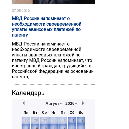
07.08.2026
МВД России напоминает о
необходимости своевременной
уплаты авансовых платежей по
патенту
МВД России напоминает о
необходимости своевременной
уплаты авансовых платежей по
патенту ️МВД России напоминает, что
иностранный граждан, трудящийся в
Российской Федерации на основании
патента,...
Календарь
Август
2026
Пн
Вт
Ср
Чт
Пт
Сб
Вс
27
28
29
30
31
1
2
3
4
5
6
7
8
9