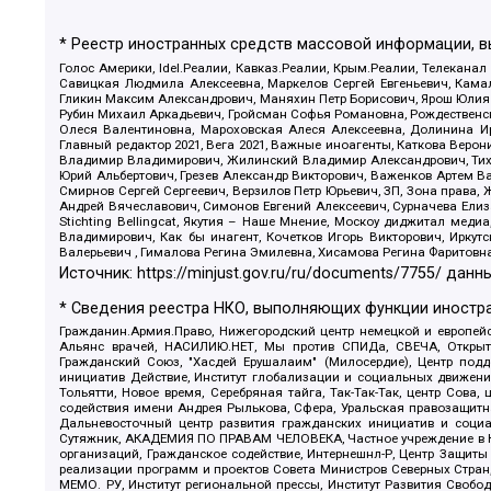
* Реестр иностранных средств массовой информации, 
Голос Америки, Idel.Реалии, Кавказ.Реалии, Крым.Реалии, Телеканал
Савицкая Людмила Алексеевна, Маркелов Сергей Евгеньевич, Камал
Гликин Максим Александрович, Маняхин Петр Борисович, Ярош Юлия П
Рубин Михаил Аркадьевич, Гройсман Софья Романовна, Рождественски
Олеся Валентиновна, Мароховская Алеся Алексеевна, Долинина И
Главный редактор 2021, Вега 2021, Важные иноагенты, Каткова Вер
Владимир Владимирович, Жилинский Владимир Александрович, Тихон
Юрий Альбертович, Грезев Александр Викторович, Важенков Артем В
Смирнов Сергей Сергеевич, Верзилов Петр Юрьевич, ЗП, Зона прав
Андрей Вячеславович, Симонов Евгений Алексеевич, Сурначева Елиз
Stichting Bellingcat, Якутия – Наше Мнение, Москоу диджитал мед
Владимирович, Как бы инагент, Кочетков Игорь Викторович, Иркут
Валерьевич , Гималова Регина Эмилевна, Хисамова Регина Фаритовн
Источник:
https://minjust.gov.ru/ru/documents/7755/
данны
* Сведения реестра НКО, выполняющих функции иностра
Гражданин.Армия.Право, Нижегородский центр немецкой и европейск
Альянс врачей, НАСИЛИЮ.НЕТ, Мы против СПИДа, СВЕЧА, Открытый
Гражданский Союз, "Хасдей Ерушалаим" (Милосердие), Центр под
инициатив Действие, Институт глобализации и социальных движен
Тольятти, Новое время, Серебряная тайга, Так-Так-Так, центр Сова
содействия имени Андрея Рылькова, Сфера, Уральская правозащитна
Дальневосточный центр развития гражданских инициатив и социа
Сутяжник, АКАДЕМИЯ ПО ПРАВАМ ЧЕЛОВЕКА, Частное учреждение в Ка
организаций, Гражданское содействие, Интернешнл-Р, Центр Защиты
реализации программ и проектов Совета Министров Северных Стран
МЕМО. РУ, Институт региональной прессы, Институт Развития Своб