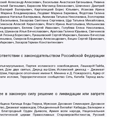
кий Александр Алексеевич, Васильева Анастасия Евгеньевна, Ривина
италий Евгеньевич, Барахоев Магомед Бекханович, Шевченко Дмитрий
 Валерий Валерьевич, Каргалицкий Борис Юльевич, Исакова Ирина
ва Марина Владимировна, Людевиг Марина Зариевна, Федотова Галина
уркина Наталья Валерьевна, Акимова Татьяна Николаевна, Золотарева
 Васильевна, Захарова Светлана Сергеевна, Щур Татьяна Михайловна,
 Симонов Алексей Кириллович, Флиге Ирина Анатольевна, Мельникова
адимирович, Беляев Сергей Иванович, Голубева Елена Николаевна,
вна, Шуманов Илья Вячеславович, Арапова Галина Юрьевна, Свечников
ий Леонид Борисович, Лукашевский Сергей Маркович, Бахмин Вячеслав
геньевна, Смирнов Владимир Александрович, Вицин Сергей Ефимович,
 Маркович, Захаров Герман Константинович
оответствии с законодательством Российской Федерации
тья-мусульмане, Партия исламского освобождения, Лашкар-И-Тайба,
дия, Дом двух святых, Джунд аш-Шам, Исламский джихад – Джамаат
ш-Шам, Народное ополчение имени К. Минина и Д. Пожарского, Аджр от
и исломи, Террористическое сообщество Сеть, Катиба Таухид валь-
е в законную силу решение о ликвидации или запрете
 Община Капища Веды Перуна, Мужская Духовная Семинария Духовное
ство, Джамаат мувахидов, Объединенный Вилайат Кабарды, Балкарии и
18, Благородный Орден Дьявола, Армия воли народа, Национальная
истической церкви Православных Староверов-Инглингов, Русский