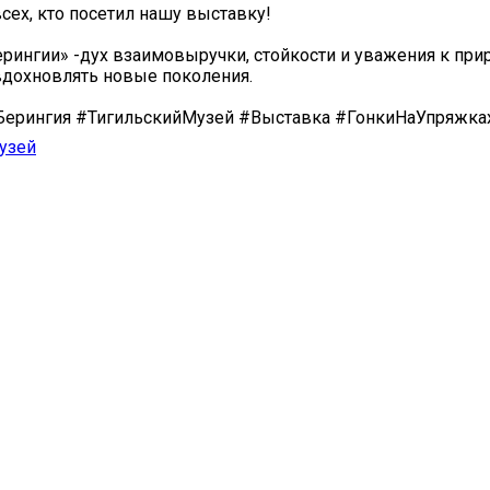
сех, кто посетил нашу выставку!
ерингии» -дух взаимовыручки, стойкости и уважения к прир
дохновлять новые поколения.
Берингия #ТигильскийМузей #Выставка #ГонкиНаУпряжка
узей