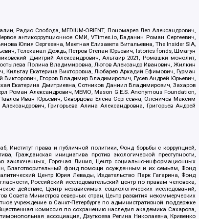
.Реалии, Радио Свобода, MEDIUM-ORIENT, Пономарев Лев Александрович,
ервое антикоррупционное СМИ, VTimes.io, Баданин Роман Сергеевич,
ова Юлия Сергеевна, Маетная Елизавета Витальевна, The Insider SIA,
ич, Телеканал Дождь, Петров Степан Юрьевич, Istories fonds, Шмагун
иковский Дмитрий Александрович, Альтаир 2021, Ромашки монолит,
, Костылева Полина Владимировна, Лютов Александр Иванович, Жилкин
, Кильтау Екатерина Викторовна, Любарев Аркадий Ефимович, Гурман
й Викторович, Егоров Владимир Владимирович, Гусев Андрей Юрьевич,
ская Екатерина Дмитриевна, Сотников Даниил Владимирович, Захаров
ерл Роман Александрович, МЕМО, Mason G.E.S. Anonymous Foundation,
, Павлов Иван Юрьевич, Скворцова Елена Сергеевна, Оленичев Максим
 Александрович, Григорьева Алина Александровна, Григорьев Андрей
б, Институт права и публичной политики, Фонд борьбы с коррупцией,
ива, Гражданская инициатива против экологической преступности,
рав заключенных, Горячая Линия, Центр социально-информационных
дан, Благотворительный фонд помощи осужденным и их семьям, Фонд
 Аналитический Центр Юрия Левады, Издательство Парк Гагарина, Фонд
гласности, Российский исследовательский центр по правам человека,
ское действие, Центр независимых социологических исследований,
в Совета Министров северных стран, Центр развития некоммерческих
стное учреждение в Санкт-Петербурге по административной поддержке
Общественная комиссия по сохранению наследия академика Сахарова,
нтимонопольная ассоциация, Дзугкоева Регина Николаевна, Кривенко