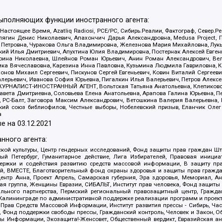
выполняющих функции иностранного агента:
 Настоящее Время, Azatliq Radiosi, PCE/PC, Сибирь.Реалии, Фактограф, Север
ягин Денис Николаевич, Апахончич Дарья Александровна, Medusa Project, П
етровна, Чуракова Ольга Владимировна, Железнова Мария Михайловна, Лукьян
й Илья Дмитриевич, Апухтина Юлия Владимировна, Постернак Алексей Евгеньев
рина Николаевна, Шлейнов Роман Юрьевич, Анин Роман Александрович, Вел
оника Вячеславовна, Карезина Инна Павловна, Кузьмина Людмила Гавриловна
ов Михаил Сергеевич, Пискунов Сергей Евгеньевич, Ковин Виталий Сергеевич
алерьевич, Иванова София Юрьевна, Пигалкин Илья Валерьевич, Петров Алексе
а, ЖУРНАЛИСТ-ИНОСТРАННЫЙ АГЕНТ, Вольтская Татьяна Анатольевна, Клепиков
авета Дмитриевна, Соловьева Елена Анатольевна, Арапова Галина Юрьевна, П
иа, РС-Балт, Заговора Максим Александрович, Ветошкина Валерия Валерьевна
ский союз библиофилов, Честные выборы, Нобелевский призыв, Еланчик Олег
а
е на
03.12.2021
нного агента:
ой культуры, Центр гендерных исследований, Фонд защиты прав граждан Шта
 Петербург, Гуманитарное действие, Лига Избирателей, Правовая инициат
держки и содействия развитию средств массовой информации, В защиту п
ий, ВМЕСТЕ, Благотворительный фонд охраны здоровья и защиты прав граж
, центр Анна, Проект Апрель, Самарская губерния, Эра здоровья, Мемориал,
я группа, Женщины Евразии, СИБАЛЬТ, Институт прав человека, Фонд защиты 
льного партнерства, Пермский региональный правозащитный центр, Граждан
лининграде по административной поддержке реализации программ и проекто
 Прав Средств Массовой Информации, Институт развития прессы - Сибирь, Ча
, Фонд поддержки свободы прессы, Гражданский контроль, Человек и Закон, 
оды Информации, Экозащита!-Женсовет, Общественный вердикт, Евразийская а