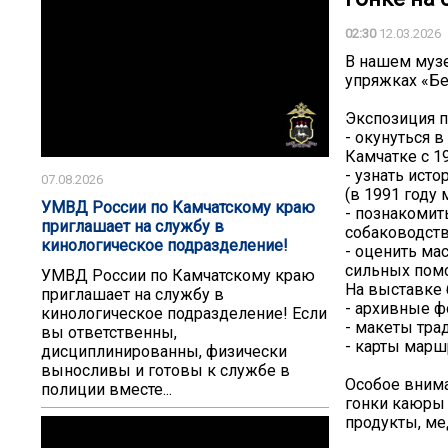
02:30
12.03.2026
В нашем музе
упряжках «Бе
Экспозиция п
- окунуться 
Камчатке с 19
- узнать ист
07.08.2026
(в 1991 году
УМВД России по Камчатскому краю
- познакомит
приглашает на службу в
собаководст
кинологическое подразделение!
- оценить ма
сильных помо
УМВД России по Камчатскому краю
На выставке
приглашает на службу в
- архивные ф
кинологическое подразделение! Если
- макеты тра
вы ответственны,
- карты марш
дисциплинированны, физически
выносливы и готовы к службе в
Особое внима
полиции вместе...
гонки каюры 
продукты, ме