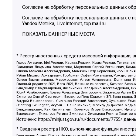
Согласие на обработку персональных данных обр
Согласие на обработку персональных данных с
Yandex.Metrika, LiveInternet, top.mail.ru
ПОКАЗАТЬ БАННЕРНЫЕ МЕСТА
* Реестр иностранных средств массовой информации, 
Голос Америки, Idel.Реалии, Кавказ.Реалии, Крым.Реалии, Телеканал
Савицкая Людмила Алексеевна, Маркелов Сергей Евгеньевич, Камал
Гликин Максим Александрович, Маняхин Петр Борисович, Ярош Юлия П
Рубин Михаил Аркадьевич, Гройсман Софья Романовна, Рождественски
Олеся Валентиновна, Мароховская Алеся Алексеевна, Долинина И
Главный редактор 2021, Вега 2021, Важные иноагенты, Каткова Вер
Владимир Владимирович, Жилинский Владимир Александрович, Тихон
Юрий Альбертович, Грезев Александр Викторович, Важенков Артем В
Смирнов Сергей Сергеевич, Верзилов Петр Юрьевич, ЗП, Зона прав
Андрей Вячеславович, Симонов Евгений Алексеевич, Сурначева Елиз
Stichting Bellingcat, Якутия – Наше Мнение, Москоу диджитал мед
Владимирович, Как бы инагент, Кочетков Игорь Викторович, Иркут
Валерьевич , Гималова Регина Эмилевна, Хисамова Регина Фаритовн
Источник:
https://minjust.gov.ru/ru/documents/7755/
данны
* Сведения реестра НКО, выполняющих функции иностра
Гражданин.Армия.Право, Нижегородский центр немецкой и европейск