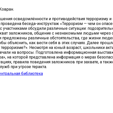
 Ковран.
шения осведомлённости и противодействия терроризму и
 проведена беседа-инструктаж «Терроризм — чем он опасен
с участниками обсудили различные ситуации: подозритель
хват заложников, общение с незнакомыми людьми через с
 предложены различные обстоятельства, где жизни люде
обы объяснить, как вести себя в этих случаях. Далее прош
о терроризме?». Несмотря на юный возраст, школьники акт
ечали на вопросы. Подготовлена информационная выстав
ра», на которой представлена информация о мерах безопас
ациях, правила поведения заложников при захвате, а так
лужб при угрозе теракта.
ентральная библиотека