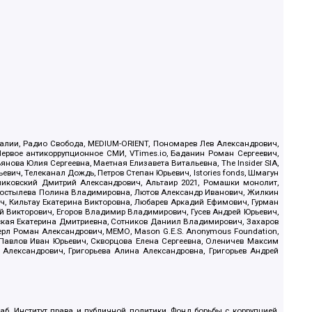
.Реалии, Радио Свобода, MEDIUM-ORIENT, Пономарев Лев Александрович,
ервое антикоррупционное СМИ, VTimes.io, Баданин Роман Сергеевич,
ова Юлия Сергеевна, Маетная Елизавета Витальевна, The Insider SIA,
ич, Телеканал Дождь, Петров Степан Юрьевич, Istories fonds, Шмагун
иковский Дмитрий Александрович, Альтаир 2021, Ромашки монолит,
, Костылева Полина Владимировна, Лютов Александр Иванович, Жилкин
, Кильтау Екатерина Викторовна, Любарев Аркадий Ефимович, Гурман
й Викторович, Егоров Владимир Владимирович, Гусев Андрей Юрьевич,
ская Екатерина Дмитриевна, Сотников Даниил Владимирович, Захаров
ерл Роман Александрович, МЕМО, Mason G.E.S. Anonymous Foundation,
, Павлов Иван Юрьевич, Скворцова Елена Сергеевна, Оленичев Максим
 Александрович, Григорьева Алина Александровна, Григорьев Андрей
б, Институт права и публичной политики, Фонд борьбы с коррупцией,