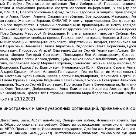
 Петербург, Гуманитарное действие, Лига Избирателей, Правовая инициат
держки и содействия развитию средств массовой информации, В защиту п
ий, ВМЕСТЕ, Благотворительный фонд охраны здоровья и защиты прав граж
, центр Анна, Проект Апрель, Самарская губерния, Эра здоровья, Мемориал,
я группа, Женщины Евразии, СИБАЛЬТ, Институт прав человека, Фонд защиты 
льного партнерства, Пермский региональный правозащитный центр, Граждан
лининграде по административной поддержке реализации программ и проекто
 Прав Средств Массовой Информации, Институт развития прессы - Сибирь, Ча
, Фонд поддержки свободы прессы, Гражданский контроль, Человек и Закон, 
оды Информации, Экозащита!-Женсовет, Общественный вердикт, Евразийская а
 Вадимовна, Чанышева Лилия Айратовна, Сидорович Ольга Борисовна, Туровс
олаевич, Пивоваров Андрей Сергеевич, Дугин Сергей Георгиевич, Аверин В
вна, Шведов Григорий Сергеевич, Пономарев Лев Александрович, Созаев
евна, Щаров Сергей Алексадрович, Цирульников Борис Альбертович, Халидо
ович, Пислакова-Паркер Марина Петровна, Кочеткова Татьяна Владимировна, Ч
Борисовна, Гудков Лев Дмитриевич, Илларионова Юлия Юрьевна, Саранг Анна
Андрей Юрьевич, Мосин Алексей Геннадьевич, Гефтер Валентин Михайлович,
а Светлана Куприяновна, Исаев Сергей Владимирович, Максимов Сергей Вл
а Елена Юрьевна, Гендель Людмила Залмановна, Кокорина Екатерина Алексее
ровна, Подузов Сергей Васильевич, Протасова Ирина Вячеславовна, Литинск
ов Олег Петрович, Добровольская Анна Дмитриевна, Королева Александра Ев
яна Иосифовна, Орлов Олег Петрович, Полякова Мара Федоровна, Резник Генри
ные на
23.12.2021
ле иностранных и международных организаций, признанных в с
гестана, База, Асбат аль-Ансар, Священная война, Исламская группа, Бра
ана, Общество социальных реформ, Общество возрождения исламского насле
з, АБТО, Правый сектор, Исламское государство, Джабха аль-Нусра ли-Ахль а
та Ат-Тавхида Валь-Джихад, Чистопольский Джамаат, Рохнамо ба суи давлат