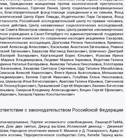
ива, Гражданская инициатива против экологической преступности,
рав заключенных, Горячая Линия, Центр социально-информационных
дан, Благотворительный фонд помощи осужденным и их семьям, Фонд
 Аналитический Центр Юрия Левады, Издательство Парк Гагарина, Фонд
гласности, Российский исследовательский центр по правам человека,
ское действие, Центр независимых социологических исследований,
в Совета Министров северных стран, Центр развития некоммерческих
стное учреждение в Санкт-Петербурге по административной поддержке
Общественная комиссия по сохранению наследия академика Сахарова,
нтимонопольная ассоциация, Дзугкоева Регина Николаевна, Кривенко
кий Александр Алексеевич, Васильева Анастасия Евгеньевна, Ривина
италий Евгеньевич, Барахоев Магомед Бекханович, Шевченко Дмитрий
 Валерий Валерьевич, Каргалицкий Борис Юльевич, Исакова Ирина
ва Марина Владимировна, Людевиг Марина Зариевна, Федотова Галина
уркина Наталья Валерьевна, Акимова Татьяна Николаевна, Золотарева
 Васильевна, Захарова Светлана Сергеевна, Щур Татьяна Михайловна,
 Симонов Алексей Кириллович, Флиге Ирина Анатольевна, Мельникова
адимирович, Беляев Сергей Иванович, Голубева Елена Николаевна,
вна, Шуманов Илья Вячеславович, Арапова Галина Юрьевна, Свечников
ий Леонид Борисович, Лукашевский Сергей Маркович, Бахмин Вячеслав
геньевна, Смирнов Владимир Александрович, Вицин Сергей Ефимович,
 Маркович, Захаров Герман Константинович
оответствии с законодательством Российской Федерации
тья-мусульмане, Партия исламского освобождения, Лашкар-И-Тайба,
дия, Дом двух святых, Джунд аш-Шам, Исламский джихад – Джамаат
ш-Шам, Народное ополчение имени К. Минина и Д. Пожарского, Аджр от
и исломи, Террористическое сообщество Сеть, Катиба Таухид валь-