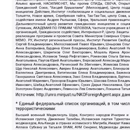
Альянс врачей, НАСИЛИЮ.НЕТ, Мы против СПИДа, СВЕЧА, Открытый
Гражданский Союз, "Хасдей Ерушалаим" (Милосердие), Центр под
инициатив Действие, Институт глобализации и социальных движен
Тольятти, Новое время, Серебряная тайга, Так-Так-Так, центр Сова
содействия имени Андрея Рылькова, Сфера, Уральская правозащитна
Дальневосточный центр развития гражданских инициатив и социа
Сутяжник, АКАДЕМИЯ ПО ПРАВАМ ЧЕЛОВЕКА, Частное учреждение в Ка
организаций, Гражданское содействие, Интернешнл-Р, Центр Защиты
реализации программ и проектов Совета Министров Северных Стран
МЕМО. РУ, Институт региональной прессы, Институт Развития Своб
Сергей Владимирович, Милославский Павел Юрьевич, Шнырова Ольга
Анна Валерьевна, Бурдина Юлия Владимировна, Бойко Анатолий Ник
Александрович, Шарипков Олег Викторович, Мошель Ирина Ароно
Александровна, Исламов Тимур Рифгатович, Романова Ольга Евгень
Анатольевна, Паутов Юрий Анатольевич, Верховский Александр Марк
Екатерина Александровна, Рачинский Ян Збигневич, Жемкова Елена 
Щур Николай Алексеевич, Аверин Владимир Анатольевич, Блинушов 
Валентина Дмитриевна, Вититинова Елена Владимировна, Баженов
Ганнушкина Светлана Алексеевна, Закс Елена Владимировна, Буртин
Анатолий Мариевич, Прохоров Вадим Юрьевич, Шахова Елена Владими
Иванович, Шабад Анатолий Ефимович, Сухих Дарья Николаевна, Орл
Золотухин Борис Андреевич, Левинсон Лев Семенович, Локшина Тать
Источник:
http://unro.minjust.ru/NKOForeignAgent.aspx
дан
* Единый федеральный список организаций, в том чис
террористическими:
Высший военный Маджлисуль Шура, Конгресс народов Ичкерии и Да
Исламская группа, Движение Талибан, Исламская партия Туркест
моджахедов, Аль-Каида в странах исламского Магриба, Имарат Кавка
Аллаха Субхану уа Тагьаля SHAM, АУМ Синрике, Муджахеды джамаа