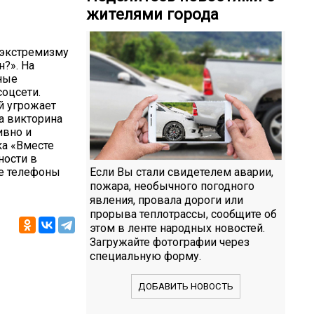
жителями города
 экстремизму
?». На
ные
оцсети.
й угрожает
ла викторина
ивно и
ка «Вместе
ности в
же телефоны
Если Вы стали свидетелем аварии,
пожара, необычного погодного
явления, провала дороги или
прорыва теплотрассы, сообщите об
этом в ленте народных новостей.
Загружайте фотографии через
специальную форму.
ДОБАВИТЬ НОВОСТЬ