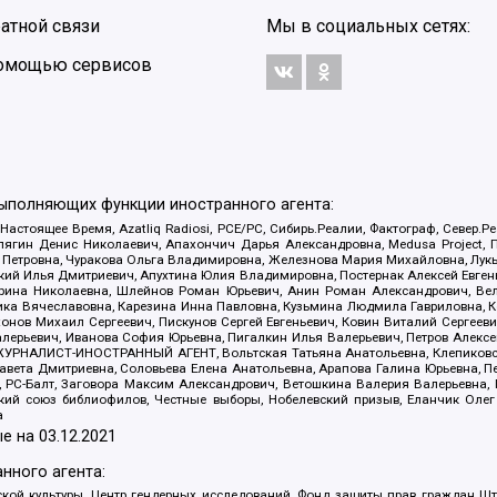
атной связи
Мы в социальных сетях:
 помощью сервисов
выполняющих функции иностранного агента:
 Настоящее Время, Azatliq Radiosi, PCE/PC, Сибирь.Реалии, Фактограф, Север
ягин Денис Николаевич, Апахончич Дарья Александровна, Medusa Project, П
етровна, Чуракова Ольга Владимировна, Железнова Мария Михайловна, Лукьян
й Илья Дмитриевич, Апухтина Юлия Владимировна, Постернак Алексей Евгеньев
рина Николаевна, Шлейнов Роман Юрьевич, Анин Роман Александрович, Вел
оника Вячеславовна, Карезина Инна Павловна, Кузьмина Людмила Гавриловна
ов Михаил Сергеевич, Пискунов Сергей Евгеньевич, Ковин Виталий Сергеевич
алерьевич, Иванова София Юрьевна, Пигалкин Илья Валерьевич, Петров Алексе
а, ЖУРНАЛИСТ-ИНОСТРАННЫЙ АГЕНТ, Вольтская Татьяна Анатольевна, Клепиков
авета Дмитриевна, Соловьева Елена Анатольевна, Арапова Галина Юрьевна, П
иа, РС-Балт, Заговора Максим Александрович, Ветошкина Валерия Валерьевна
ский союз библиофилов, Честные выборы, Нобелевский призыв, Еланчик Олег
а
е на
03.12.2021
нного агента:
ой культуры, Центр гендерных исследований, Фонд защиты прав граждан Шта