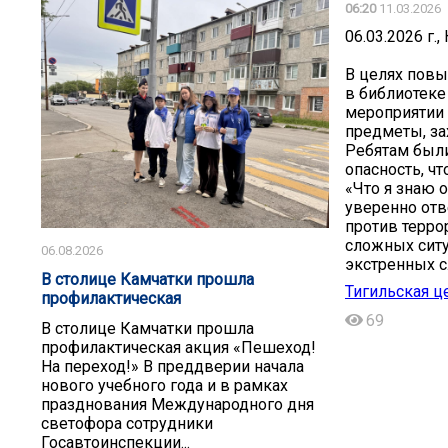
06:20
11.03.2026
06.03.2026 г.,
В целях повы
в библиотеке
мероприятии 
предметы, за
Ребятам были
опасность, чт
«Что я знаю 
уверенно отв
против терро
сложных ситу
06.08.2026
экстренных с
В столице Камчатки прошла
Тигильская ц
профилактическая
69
В столице Камчатки прошла
профилактическая акция «Пешеход!
На переход!» В преддверии начала
нового учебного года и в рамках
празднования Международного дня
светофора сотрудники
Госавтоинспекции...