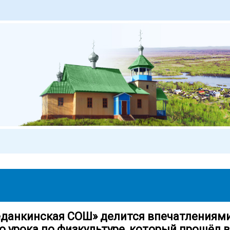
данкинская СОШ» делится впечатлениями
 урока по физкультуре, который прошёл в