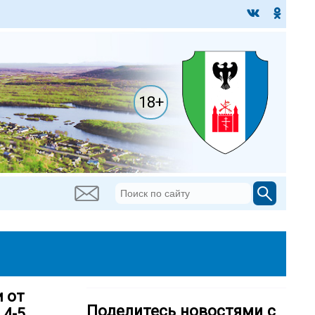
18+
 от
Поделитесь новостями с
 4-5