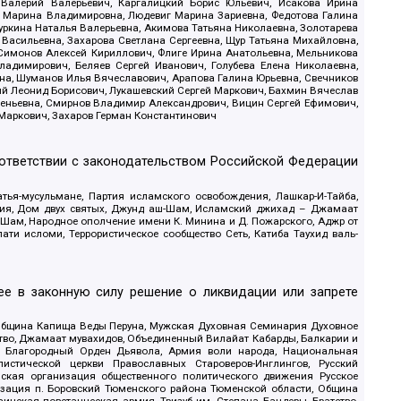
 Валерий Валерьевич, Каргалицкий Борис Юльевич, Исакова Ирина
ва Марина Владимировна, Людевиг Марина Зариевна, Федотова Галина
уркина Наталья Валерьевна, Акимова Татьяна Николаевна, Золотарева
 Васильевна, Захарова Светлана Сергеевна, Щур Татьяна Михайловна,
 Симонов Алексей Кириллович, Флиге Ирина Анатольевна, Мельникова
адимирович, Беляев Сергей Иванович, Голубева Елена Николаевна,
вна, Шуманов Илья Вячеславович, Арапова Галина Юрьевна, Свечников
ий Леонид Борисович, Лукашевский Сергей Маркович, Бахмин Вячеслав
геньевна, Смирнов Владимир Александрович, Вицин Сергей Ефимович,
 Маркович, Захаров Герман Константинович
оответствии с законодательством Российской Федерации
тья-мусульмане, Партия исламского освобождения, Лашкар-И-Тайба,
дия, Дом двух святых, Джунд аш-Шам, Исламский джихад – Джамаат
ш-Шам, Народное ополчение имени К. Минина и Д. Пожарского, Аджр от
и исломи, Террористическое сообщество Сеть, Катиба Таухид валь-
е в законную силу решение о ликвидации или запрете
 Община Капища Веды Перуна, Мужская Духовная Семинария Духовное
ство, Джамаат мувахидов, Объединенный Вилайат Кабарды, Балкарии и
18, Благородный Орден Дьявола, Армия воли народа, Национальная
истической церкви Православных Староверов-Инглингов, Русский
ская организация общественного политического движения Русское
изация п. Боровский Тюменского района Тюменской области, Община