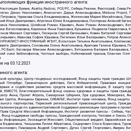
выполняющих функции иностранного агента:
 Настоящее Время, Azatliq Radiosi, PCE/PC, Сибирь.Реалии, Фактограф, Север
ягин Денис Николаевич, Апахончич Дарья Александровна, Medusa Project, П
етровна, Чуракова Ольга Владимировна, Железнова Мария Михайловна, Лукьян
й Илья Дмитриевич, Апухтина Юлия Владимировна, Постернак Алексей Евгеньев
рина Николаевна, Шлейнов Роман Юрьевич, Анин Роман Александрович, Вел
оника Вячеславовна, Карезина Инна Павловна, Кузьмина Людмила Гавриловна
ов Михаил Сергеевич, Пискунов Сергей Евгеньевич, Ковин Виталий Сергеевич
алерьевич, Иванова София Юрьевна, Пигалкин Илья Валерьевич, Петров Алексе
а, ЖУРНАЛИСТ-ИНОСТРАННЫЙ АГЕНТ, Вольтская Татьяна Анатольевна, Клепиков
авета Дмитриевна, Соловьева Елена Анатольевна, Арапова Галина Юрьевна, П
иа, РС-Балт, Заговора Максим Александрович, Ветошкина Валерия Валерьевна
ский союз библиофилов, Честные выборы, Нобелевский призыв, Еланчик Олег
а
е на
03.12.2021
нного агента:
ой культуры, Центр гендерных исследований, Фонд защиты прав граждан Шта
 Петербург, Гуманитарное действие, Лига Избирателей, Правовая инициат
держки и содействия развитию средств массовой информации, В защиту п
ий, ВМЕСТЕ, Благотворительный фонд охраны здоровья и защиты прав граж
, центр Анна, Проект Апрель, Самарская губерния, Эра здоровья, Мемориал,
я группа, Женщины Евразии, СИБАЛЬТ, Институт прав человека, Фонд защиты 
льного партнерства, Пермский региональный правозащитный центр, Граждан
лининграде по административной поддержке реализации программ и проекто
 Прав Средств Массовой Информации, Институт развития прессы - Сибирь, Ча
, Фонд поддержки свободы прессы, Гражданский контроль, Человек и Закон, 
оды Информации, Экозащита!-Женсовет, Общественный вердикт, Евразийская а
 Вадимовна, Чанышева Лилия Айратовна, Сидорович Ольга Борисовна, Туровс
олаевич, Пивоваров Андрей Сергеевич, Дугин Сергей Георгиевич, Аверин В