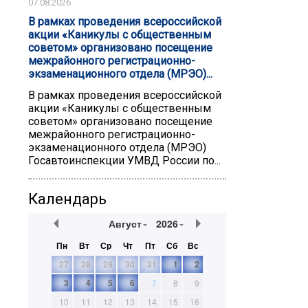
07.08.2026
В рамках проведения всероссийской
акции «Каникулы с общественным
советом» организовано посещение
межрайонного регистрационно-
экзаменационного отдела (МРЭО)...
В рамках проведения всероссийской
акции «Каникулы с общественным
советом» организовано посещение
межрайонного регистрационно-
экзаменационного отдела (МРЭО)
Госавтоинспекции УМВД России по...
Календарь
Август
2026
Пн
Вт
Ср
Чт
Пт
Сб
Вс
27
28
29
30
31
1
2
3
4
5
6
7
8
9
10
11
12
13
14
15
16