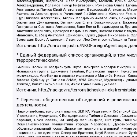
Александрович, Шарипков Олег Викторович, Мошель Ирина Ароно
Александровна, Исламов Тимур Рифгатович, Романова Ольга Евгень
Анатольевна, Паутов Юрий Анатольевич, Верховский Александр Марк
Екатерина Александровна, Рачинский Ян Збигневич, Жемкова Елена 
Щур Николай Алексеевич, Аверин Владимир Анатольевич, Блинушов 
Валентина Дмитриевна, Вититинова Елена Владимировна, Баженов
Ганнушкина Светлана Алексеевна, Закс Елена Владимировна, Буртин
Анатолий Мариевич, Прохоров Вадим Юрьевич, Шахова Елена Владими
Иванович, Шабад Анатолий Ефимович, Сухих Дарья Николаевна, Орл
Золотухин Борис Андреевич, Левинсон Лев Семенович, Локшина Тать
Источник:
http://unro.minjust.ru/NKOForeignAgent.aspx
дан
* Единый федеральный список организаций, в том чис
террористическими:
Высший военный Маджлисуль Шура, Конгресс народов Ичкерии и Да
Исламская группа, Движение Талибан, Исламская партия Туркест
моджахедов, Аль-Каида в странах исламского Магриба, Имарат Кавка
Аллаха Субхану уа Тагьаля SHAM, АУМ Синрике, Муджахеды джамаа
Джихад, Хайят Тахрир аш-Шам, Ахлю Сунна Валь Джамаа
Источник:
http://nac.gov.ru/terroristicheskie-i-ekstremistskie
* Перечень общественных объединений и религиозных
деятельности:
Национал-большевистская партия, ВЕК РА, Рада земли Кубанской 
Учреждение, Нурджулар, К Богодержавию, Таблиги Джамаат, Свидете
Карачая, Союз славян, Ат-Такфир Валь-Хиджра, Пит Буль, Нацио
Социалистическая Инициатива города Череповца, Духовно-Родо
общенациональный союз, Движение против нелегальной иммиграц
национальное единство, Северное Братство, Клуб Болельщиков Фу