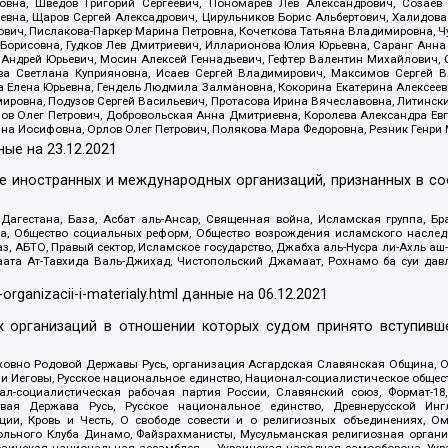
вна, Шведов Григорий Сергеевич, Пономарев Лев Александрович, Созаев
евна, Щаров Сергей Алексадрович, Цирульников Борис Альбертович, Халидо
ович, Пислакова-Паркер Марина Петровна, Кочеткова Татьяна Владимировна, Ч
Борисовна, Гудков Лев Дмитриевич, Илларионова Юлия Юрьевна, Саранг Анна
Андрей Юрьевич, Мосин Алексей Геннадьевич, Гефтер Валентин Михайлович,
а Светлана Куприяновна, Исаев Сергей Владимирович, Максимов Сергей Вл
а Елена Юрьевна, Гендель Людмила Залмановна, Кокорина Екатерина Алексее
ровна, Подузов Сергей Васильевич, Протасова Ирина Вячеславовна, Литинск
ов Олег Петрович, Добровольская Анна Дмитриевна, Королева Александра Ев
яна Иосифовна, Орлов Олег Петрович, Полякова Мара Федоровна, Резник Генри
ные на
23.12.2021
ле иностранных и международных организаций, признанных в с
гестана, База, Асбат аль-Ансар, Священная война, Исламская группа, Бра
ана, Общество социальных реформ, Общество возрождения исламского насле
з, АБТО, Правый сектор, Исламское государство, Джабха аль-Нусра ли-Ахль а
та Ат-Тавхида Валь-Джихад, Чистопольский Джамаат, Рохнамо ба суи давлат
-organizacii-i-materialy.html
данные на
06.12.2021
 организаций в отношении которых судом принято вступивше
Духовно Родовой Державы Русь, организация Асгардская Славянская Община,
ли Иеговы, Русское национальное единство, Национал-социалистическое обще
нал-социалистическая рабочая партия России, Славянский союз, Формат-
вая Держава Русь, Русское национальное единство, Древнерусской Ингл
ии, Кровь и Честь, О свободе совести и о религиозных объединениях, Ом
тбольного Клуба Динамо, Файзрахманисты, Мусульманская религиозная орган