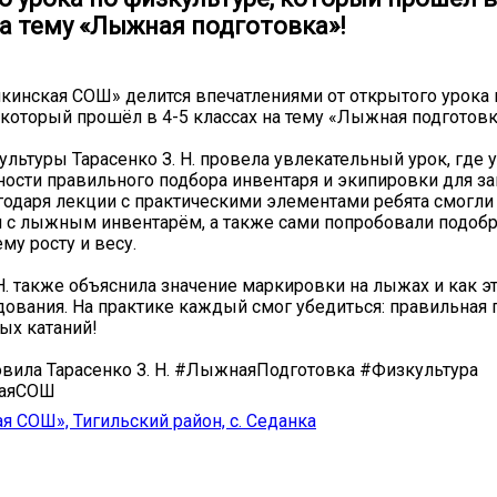
на тему «Лыжная подготовка»!
инская СОШ» делится впечатлениями от открытого урока 
 который прошёл в 4-5 классах на тему «Лыжная подготовк
ультуры Тарасенко З. Н. провела увлекательный урок, где 
ности правильного подбора инвентаря и экипировки для за
одаря лекции с практическими элементами ребята смогли
 с лыжным инвентарём, а также сами попробовали подоб
му росту и весу.
 Н. также объяснила значение маркировки на лыжах и как э
ования. На практике каждый смог убедиться: правильная 
ых катаний!
овила Тарасенко З. Н. #ЛыжнаяПодготовка #Физкультура
каяСОШ
я СОШ», Тигильский район, с. Седанка