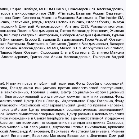
.Реалии, Радио Свобода, MEDIUM-ORIENT, Пономарев Лев Александрович,
ервое антикоррупционное СМИ, VTimes.io, Баданин Роман Сергеевич,
ова Юлия Сергеевна, Маетная Елизавета Витальевна, The Insider SIA,
ич, Телеканал Дождь, Петров Степан Юрьевич, Istories fonds, Шмагун
иковский Дмитрий Александрович, Альтаир 2021, Ромашки монолит,
, Костылева Полина Владимировна, Лютов Александр Иванович, Жилкин
, Кильтау Екатерина Викторовна, Любарев Аркадий Ефимович, Гурман
й Викторович, Егоров Владимир Владимирович, Гусев Андрей Юрьевич,
ская Екатерина Дмитриевна, Сотников Даниил Владимирович, Захаров
ерл Роман Александрович, МЕМО, Mason G.E.S. Anonymous Foundation,
, Павлов Иван Юрьевич, Скворцова Елена Сергеевна, Оленичев Максим
 Александрович, Григорьева Алина Александровна, Григорьев Андрей
б, Институт права и публичной политики, Фонд борьбы с коррупцией,
ива, Гражданская инициатива против экологической преступности,
рав заключенных, Горячая Линия, Центр социально-информационных
дан, Благотворительный фонд помощи осужденным и их семьям, Фонд
 Аналитический Центр Юрия Левады, Издательство Парк Гагарина, Фонд
гласности, Российский исследовательский центр по правам человека,
ское действие, Центр независимых социологических исследований,
в Совета Министров северных стран, Центр развития некоммерческих
стное учреждение в Санкт-Петербурге по административной поддержке
Общественная комиссия по сохранению наследия академика Сахарова,
нтимонопольная ассоциация, Дзугкоева Регина Николаевна, Кривенко
кий Александр Алексеевич, Васильева Анастасия Евгеньевна, Ривина
италий Евгеньевич, Барахоев Магомед Бекханович, Шевченко Дмитрий