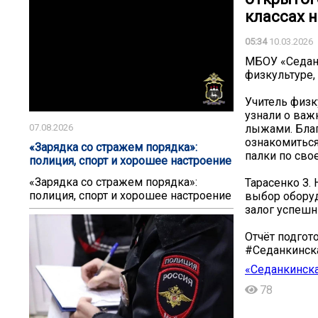
классах 
05:34
10.03.2026
МБОУ «Седанк
физкультуре,
Учитель физк
узнали о важ
лыжами. Благ
07.08.2026
ознакомиться
«Зарядка со стражем порядка»:
палки по свое
полиция, спорт и хорошее настроение
«Зарядка со стражем порядка»:
️Тарасенко З.
полиция, спорт и хорошее настроение
выбор оборуд
залог успешн
Отчёт подгот
#Седанкинс
«Седанкинска
78